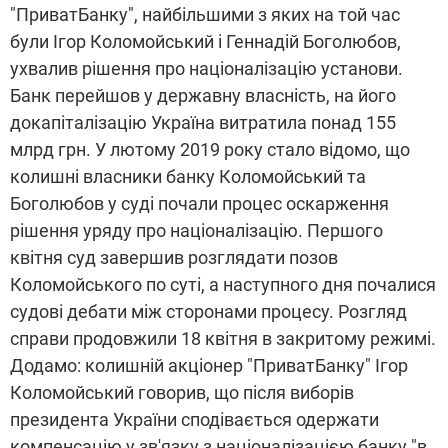
"ПриватБанку", найбільшими з яких на той час
були Ігор Коломойський і Геннадій Боголюбов,
ухвалив рішення про націоналізацію установи.
Банк перейшов у державну власність, на його
докапіталізацію Україна витратила понад 155
млрд грн. У лютому 2019 року стало відомо, що
колишні власники банку Коломойський та
Боголюбов у суді почали процес оскарження
рішення уряду про націоналізацію. Першого
квітня суд завершив розглядати позов
Коломойського по суті, а наступного дня почалися
судові дебати між сторонами процесу. Розгляд
справи продовжили 18 квітня в закритому режимі.
Додамо: колишній акціонер "ПриватБанку" Ігор
Коломойський говорив, що після виборів
президента України сподівається одержати
компенсацію у зв'язку з націоналізацією банку "в