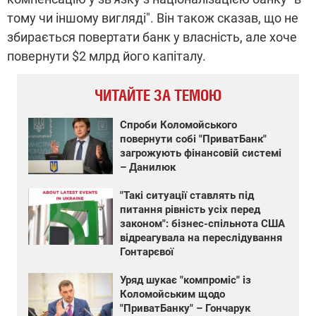
тому чи іншому вигляді". Він також сказав, що не
збирається повертати банк у власність, але хоче
повернути $2 млрд його капіталу.
ЧИТАЙТЕ ЗА ТЕМОЮ
Спроби Коломойського
повернути собі "ПриватБанк"
загрожують фінансовій системі
– Данилюк
"Такі ситуації ставлять під
питання рівність усіх перед
законом": бізнес-спільнота США
відреагувала на переслідування
Гонтарєвої
Уряд шукає "компроміс" із
Коломойським щодо
"ПриватБанку" – Гончарук