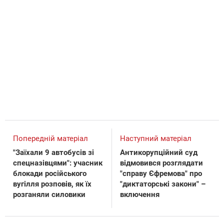
Попередній матеріал
Наступний матеріал
"Заїхали 9 автобусів зі
Антикорупційний суд
спецназівцями": учасник
відмовився розглядати
блокади російського
"справу Єфремова" про
вугілля розповів, як їх
"диктаторські закони" –
розганяли силовики
включення