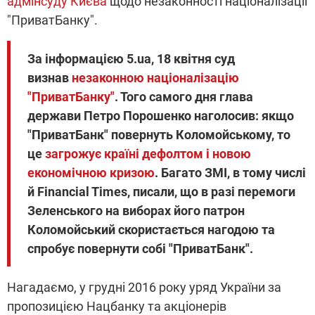
адмінсуду Києва
щодо незаконності націоналізації
"ПриватБанку".
За інформацією 5.ua, 18 квітня суд
визнав
незаконною націоналізацію
"ПриватБанку"
. Того самого дня глава
держави Петро Порошенко наголосив: якщо
"ПриватБанк" повернуть Коломойському, то
це
загрожує країні дефолтом і новою
економічною кризою
. Багато ЗМІ, в тому числі
й Financial Times, писали, що в разі перемоги
Зеленського на виборах його патрон
Коломойський скористається нагодою та
спробує повернути собі "ПриватБанк".
Нагадаємо, у грудні 2016 року уряд України за
пропозицією Нацбанку та акціонерів