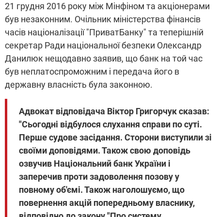
21 грудня 2016 року між Мінфіном та акціонерами
був незаконним. Очільник міністерства фінансів
часів націоналізації "ПриватБанку" та теперішній
секретар Ради національної безпеки Олександр
Данилюк нещодавно заявив, що банк на той час
був неплатоспроможним і передача його в
державну власність була законною.
Адвокат відповідача Віктор Григорчук сказав:
"Сьогодні відбулося слухання справи по суті.
Перше судове засідання. Сторони виступили зі
своїми доповідями. Також свою доповідь
озвучив Національний банк України і
заперечив проти задоволення позову у
повному об'ємі. Також наголошуємо, що
повернення акцій попередньому власнику,
відповідно до закону "Про систему