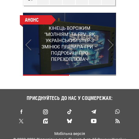
АНОНС
АНОНС
КІНЕЦЬ ВОРОЖИМ
ПРАЦЮЮТЬ НА ПЕРЕДОВІЙ:
"МОЛНІЯМ" ТА FPV: ЯК
ПІДТРИМАЙТЕ ВІЙСЬККОРІВ
УКРАЇНСЬКИЙ STEP-3
"5 КАНАЛУ", ЯКІ ЗНІМАЮТЬ
ЗМІНЮЄ ПРАВИЛА ГРИ –
НА НАЙГАРЯЧІШИХ
ПОДРОБИЦІ ПРО
НАПРЯМКАХ ФРОНТУ
ПЕРЕХОПЛЮВАЧ
ПРИЄДНУЙТЕСЬ ДО НАС У СОЦМЕРЕЖАХ:
Мобільна версія