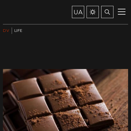
UA
DV
LIFE