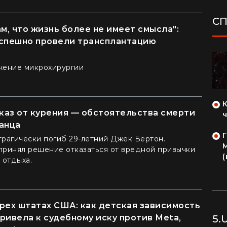
С
ам, что жизнь более не имеет смысла":
успешно провели трансплантацию
жение микрохирургии
ДОМ
"Ни одно растение не посажу": как
каз от курения — обстоятельства смерти
киевляне превратили дом в Карпатах в
анца
райский уголок (фото)
рагически погиб 29-летний Джек Бертон.
Из двухкомнатки в село: блогерша
принял решение отказаться от вредной привычки
продала квартиру за "єВідновлення" и
(
 отдыха.
купила дом из пенопласта (видео)
рех штатах США: как детская зависимость
5.
ривела к судебному иску против Meta,