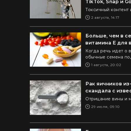
TikTok, Snap и G
Токсичный контент 
2 августа, 14:17
Больше, чем в с
витамина Е для 
Когда речь идет о 
обычные семена по
1 августа, 20:02
Рак яичников из
скандала с изве
Отрицание вины и 
29 июля, 09:10