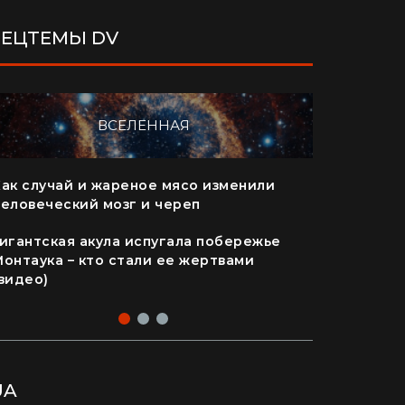
ПЕЦТЕМЫ DV
ВСЕЛЕННАЯ
Как случай и жареное мясо изменили
"Я почувс
человеческий мозг и череп
перед со
валуны (в
Гигантская акула испугала побережье
Монтаука – кто стали ее жертвами
Жизнь на 
видео)
стоит куп
UA