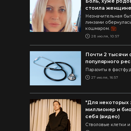
Боль, хуже родо
стоила женщине 
Незначительная быт
линзами обернулас
кошмаром.
28 июля, 10:57
Почти 2 тысячи 
популярного рес
Паразиты в фастфу
27 июля, 16:57
"Для некоторых 
миллионер и био
себя (видео)
Стволовые клетки и