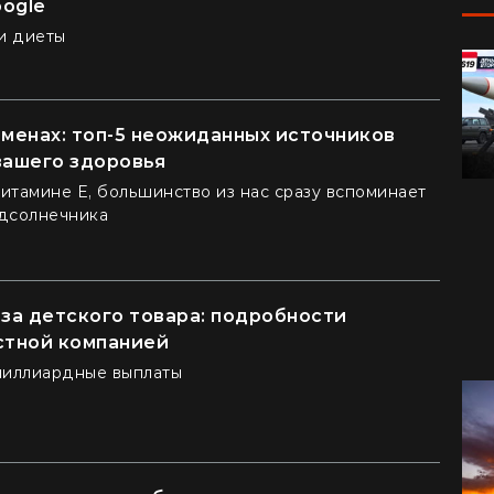
oogle
и диеты
еменах: топ-5 неожиданных источников
вашего здоровья
витамине Е, большинство из нас сразу вспоминает
дсолнечника
-за детского товара: подробности
стной компанией
миллиардные выплаты