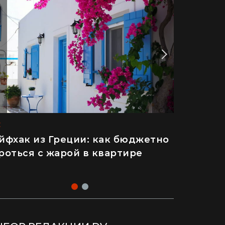
E
E
йфхак из Греции: как бюджетно
то п****ц": француз впервые
роться с жарой в квартире
иехал в Украину и попробовал
нфеты Roshen (видео)