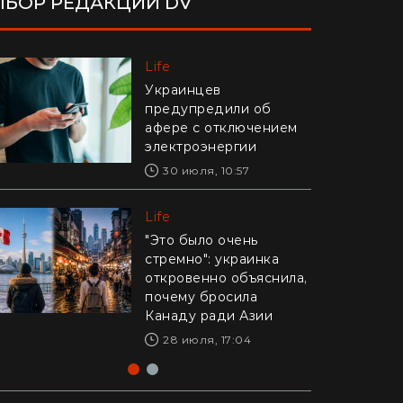
БОР РЕДАКЦИИ DV
Life
Life
Украинцев
Едва удержали в руках:
предупредили об
в Днепре рыболовы
афере с отключением
выловили из реки
электроэнергии
гигантского карпа
(видео)
30 июля, 10:57
28 июля, 17:47
Life
Life
"Это было очень
стремно": украинка
Драматическое видео
откровенно объяснила,
из Калифорнии: 16-
почему бросила
летний рискнул жизнью
Канаду ради Азии
ради ребенка –
реакция Трампа
28 июля, 17:04
29 июля, 10:04