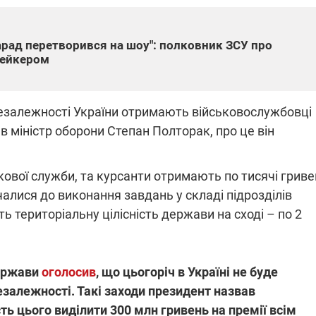
арад перетворився на шоу": полковник ЗСУ про
ПЛІВКИ МІНДІЧА: СПРАВА
мейкером
ННЯ СВІТЛА В УКРАЇНІ
ОБОРУДОК ДРУГА ЗЕЛЕНСЬКО
живачів у чотирьох
Нова підозра у справі Міндіча: 
 Незалежності України отримають військовослужбовці
лишається без світла після
взялося за колишнього виконав
бстрілів
директора Енергоатому
в міністр оборони Степан Полторак, про це він
ербанки: через аномальну
З колишнього віцепрем'єра Олек
пні, можуть повернутися
Чернишова зняли електронний
ключень – подробиці
браслет стеження
окової служби, та курсанти отримають по тисячі гриве
чалися до виконання завдань у складі підрозділів
ть територіальну цілісність держави на сході – по 2
2:09
11.08.2025 15:16
держави
оголосив
, що цьогоріч в Україні не буде
Працюють на
війни" та
передовій:
езалежності. Такі заходи президент назвав
ндарний
підтримайте
ь цього виділити 300 млн гривень на премії всім
nger
військкорів "5 каналу",