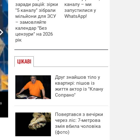
заради рацій: зірки
каналу – ми
"5 каналу" зібрали
запустилися у
мільйони для ЗСУ
WhatsApp!
– замовляйте
календар "Без
цензури" на 2026
рік
ЦІКАВІ
Друг знайшов тіло у
квартирі: пішов із
життя актор із "Клану
Сопрано"
ua
Повертався з вечірки
через ліс: 7-метрова
змія вбила чоловіка
(фото)