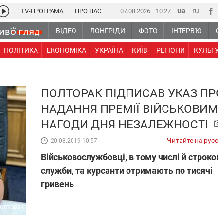
TV-ПРОГРАМА
ПРО НАС
07.08.2026
10 27
ВІДЕО
ЛОНГРІДИ
ФОТО
ІНТЕРВ'Ю
ПОЛІТИКА
ЕКОНОМІКА
УКРАЇНА
КИЇВ
РЕГІОНИ
КУЛЬТ
ПОЛТОРАК ПІДПИСАВ УКАЗ ПР
НАДАННЯ ПРЕМІЇ ВІЙСЬКОВИМ
НАГОДИ ДНЯ НЕЗАЛЕЖНОСТІ
Читайте на рус
20.08.2019 10:57
Військовослужбовці, в тому числі й строко
служби, та курсанти отримають по тисячі
гривень
Полторак