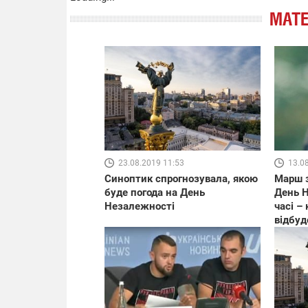
МАТЕ
23.08.2019 11:53
13.0
Синоптик спрогнозувала, якою
Марш з
буде погода на День
День Н
Незалежності
часі –
відбуд