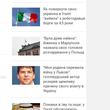
​Як повернути своє:
українка в Італії
"вибила" з роботодавця
борги за 4,5 роки
"Була дуже наївна":
біженка з Маріуполя
назвала своє головне
розчарування у Польщі
"Моя родина пережила
війну у Львові":
голлівудський актор
розкрив щемливу
причину свого візиту в
Україну
Плювки в їжу та інше: у
Грузії обговорюють