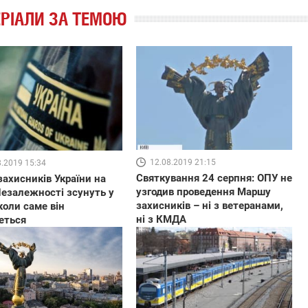
РІАЛИ ЗА ТЕМОЮ
12.08.2019 21:15
8.2019 15:34
Святкування 24 серпня: ОПУ не
ахисників України на
узгодив проведення Маршу
езалежності зсунуть у
захисників – ні з ветеранами,
 коли саме він
ні з КМДА
еться