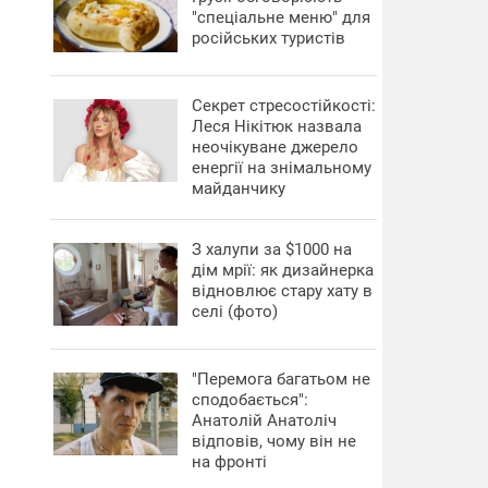
"спеціальне меню" для
російських туристів
Секрет стресостійкості:
Леся Нікітюк назвала
неочікуване джерело
енергії на знімальному
майданчику
З халупи за $1000 на
дім мрії: як дизайнерка
відновлює стару хату в
селі (фото)
"Перемога багатьом не
сподобається":
Анатолій Анатоліч
відповів, чому він не
на фронті