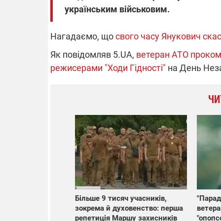
українським військовим.
14.11.2025 1
Нагадаємо, що
свого часу Янукович скас
"Око та щит"
РЕБ і пікапи
Як повідомляв 5.UA,
ветеран АТО проком
збір коштів 
режисерами "Ходи Гідності"
на День Неза
одразу чоти
бригад ЗСУ
ЧИ
Більше 9 тисяч учасників,
"Парад
зокрема й духовенство: перша
ветера
репетиція Маршу захисників
"опопс