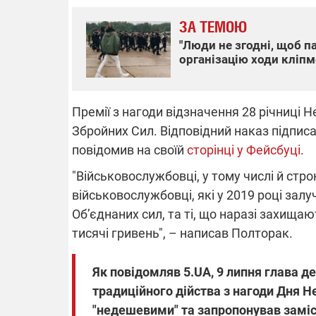
ЗА ТЕМОЮ
"Люди не згодні, щоб п
організацію ходи кліп
ВІДКЛЮЧЕ
Частина спо
Премії з нагоди відзначення 28 річниці
областях за
російських о
Збройних Сил. Відповідний наказ підписа
Готуйте пав
спеку у сер
повідомив на своїй
сторінці у Фейсбуці
.
графіки від
"Військовослужбовці, у тому числі й стр
військовослужбовці, які у 2019 році залу
Об’єднаних сил, та ті, що наразі захищаю
тисячі гривень", – написав Полторак.
08.09.2025 1
Як повідомляв 5.UA, 9 липня глава 
Підтримай
"Машинерію 
традиційного дійства з нагоди Дня Н
виграй леге
"недешевими" та запропонував заміст
Dodge Challe