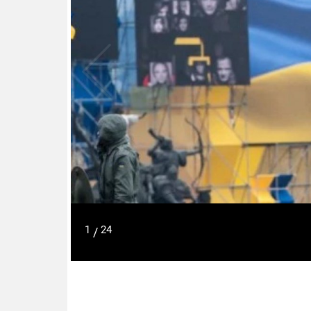
1
24
/