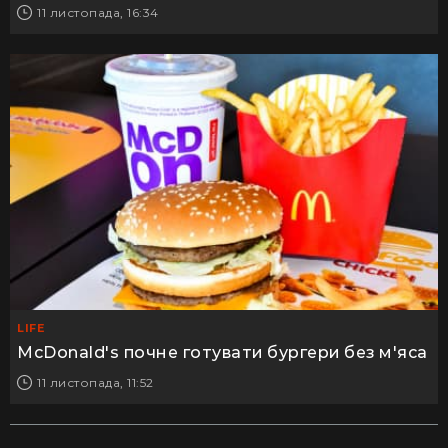
11 листопада, 16:34
LIFE
McDonald's почне готувати бургери без м'яса
11 листопада, 11:52