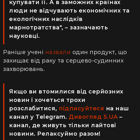
купувати її. А в заможних країнах
люди не відчувають економічних та
екологічних наслідків
марнотратства", – зазначають
науковці.
Раніше учені
назвали
один продукт, що
захищає від раку та серцево-судинних
захворювань.
Якщо ви втомилися від серйозних
новин і хочеться трохи
розслабитися,
підписуйтеся
на наш
канал у Telegram.
Дивогляд 5.UA
–
канал, де живуть тільки лайтові
новини. Релаксуймо разом!