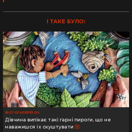
І ТАКЕ БУЛО:
ФОТОГАЛЕРЕЇ DV
Дівчина випікає такі гарні пироги, що не
наважишся їх скуштувати