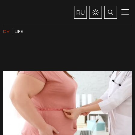
RU
DV
LIFE