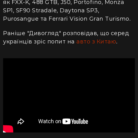
як FXX-K, 488 GTB, J50, Portofino, Monza
SP1, SF90 Stradale, Daytona SP3,
Purosangue та Ferrari Vision Gran Turismo.
Раніше "Дивогляд" розповідав, що серед
українців зріс попит на
авто з Китаю
.