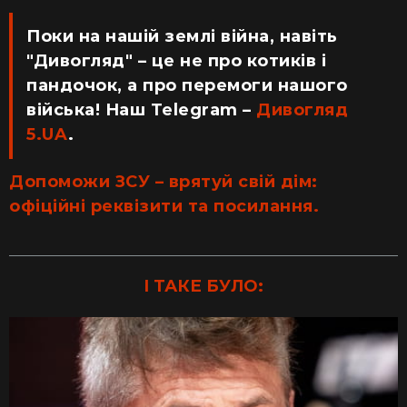
Поки на нашій землі війна, навіть
"Дивогляд" – це не про котиків і
пандочок, а про перемоги нашого
війська! Наш Telegram –
Дивогляд
5.UA
.
Допоможи ЗСУ – врятуй свій дім:
офіційні реквізити та посилання.
І ТАКЕ БУЛО: