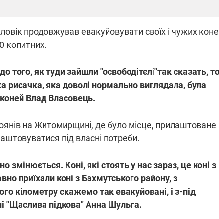
ловік продовжував евакуйовувати своїх і чужих коне
00 копитних.
 до того, як туди зайшли "освободітєлі"так сказать, т
ка рисачка, яка доволі нормально виглядала, була
к коней Влад Власовець.
оянів на Житомирщині, де було місце, прилаштоване
лаштовуватися під власні потреби.
но змінюється. Коні, які стоять у нас зараз, це коні з
вно приїхали коні з Бахмутського району, з
го кілометру скажемо так евакуйовані, і з-під
ні "Щаслива підкова" Анна Шульга.