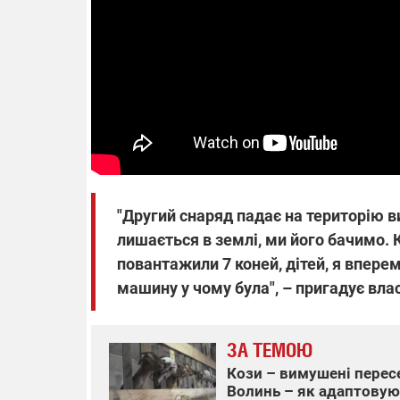
14.11.2025 1
"Око та щит"
РЕБ і пікапи
збір коштів 
одразу чоти
бригад ЗСУ
"Другий снаряд падає на територію ви
лишається в землі, ми його бачимо. К
повантажили 7 коней, дітей, я впере
машину у чому була", – пригадує вла
ЗА ТЕМОЮ
Кози – вимушені пересе
Волинь – як адаптову