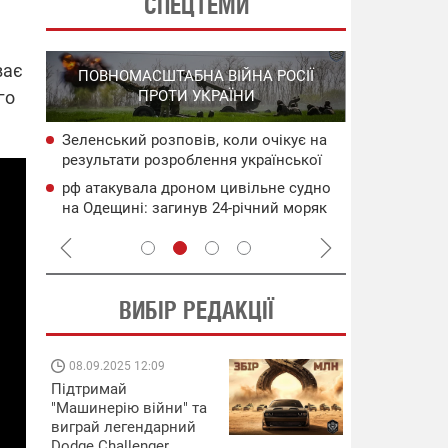
СПЕЦТЕМИ
СПЕЦОПЕРА
ває
ПОВНОМАСШТАБНА ВІЙНА РОСІЇ
НА РО
го
ПРОТИ УКРАЇНИ
ГО
Зеленський розповів, коли очікує на
НАБУ
Уражено во
результати розроблення української
чого
дронами в 
балістики
Генштаб ЗС
рф атакувала дроном цивільне судно
сія
Подвійний 
на Одещині: загинув 24-річний моряк
цілям рф: д
ВИБІР РЕДАКЦІЇ
08.09.2025 12:09
11.08.2025 15:
Підтримай
Працюють на
"Машинерію війни" та
передовій:
виграй легендарний
підтримайте
Dodge Challenger
військкорів "5