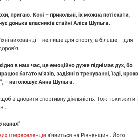
и, пригаю. Коні – прикольні, їх можна потіскати,
нує донька власників стайні Аліса Шульга.
хні вихованці – не лише для спорту, а більше – для
доров'я.
ідно в наш час, це емоційно дуже піднімає дух, бо
ацює багато м'язів, задіяні в тренуванні, їзді, крок
ні", – наголошує Анна Шульга.
об відновити спортивну діяльність. Тож поки жити і
ні.
5 канал"
вих і переселенців
з'явиться на Рівненщині. Його