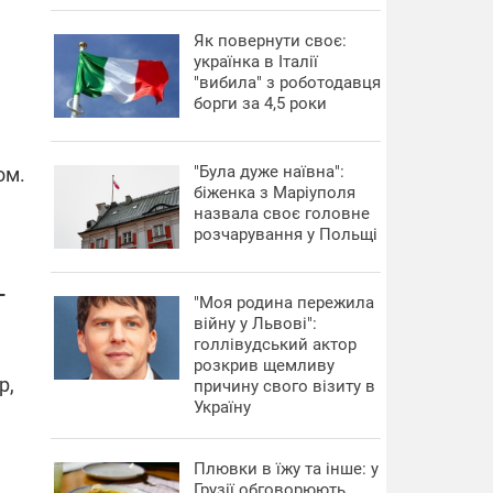
​Як повернути своє:
українка в Італії
"вибила" з роботодавця
борги за 4,5 роки
"Була дуже наївна":
ом.
біженка з Маріуполя
назвала своє головне
розчарування у Польщі
–
"Моя родина пережила
війну у Львові":
голлівудський актор
розкрив щемливу
р,
причину свого візиту в
Україну
Плювки в їжу та інше: у
Грузії обговорюють