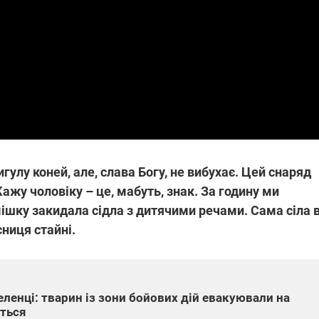
які знімають на
найгарячіших
напрямках фронту
7:15
04.12.2025 12:37
: дрони,
"Відправте
 – триває
Вернадського на
на потреби
фронт": стрілецька
рьох
бригада Повітряних
сил ЗСУ збирає на
НРК Numo
гулу коней, але, слава Богу, не вибухає. Цей снаряд
ажу чоловіку – це, мабуть, знак. За годину ми
мішку закидала сідла з дитячими речами. Сама сіла 
сниця стайні.
ленці: тварин із зони бойових дій евакуювали на
ються