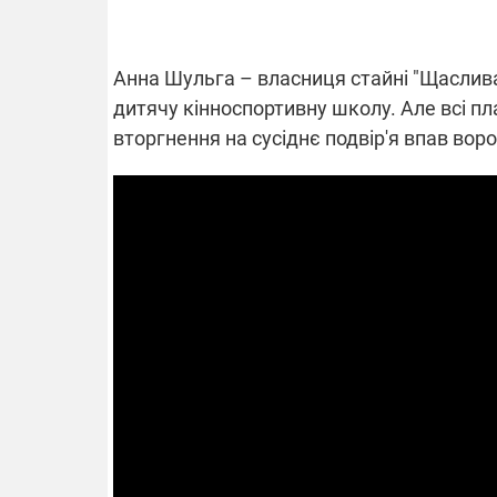
Анна Шульга – власниця стайні "Щаслива
ВІДКЛЮЧЕ
дитячу кінноспортивну школу. Але всі пл
вторгнення на сусіднє подвір'я впав вор
Частина спо
областях за
російських о
Готуйте пав
спеку у сер
графіки від
08.09.2025 1
Підтримай
"Машинерію 
виграй леге
Dodge Challe