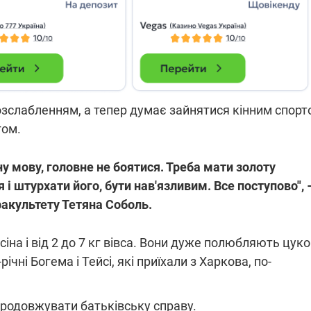
зслабленням, а тепер думає зайнятися кінним спорт
гом.
у мову, головне не боятися. Треба мати золоту
я і штурхати його, бути нав'язливим. Все поступово", 
акультету Тетяна Соболь.
сіна і від 2 до 7 кг вівса. Вони дуже полюбляють цуко
річні Богема і Тейсі, які приїхали з Харкова, по-
продовжувати батьківську справу.