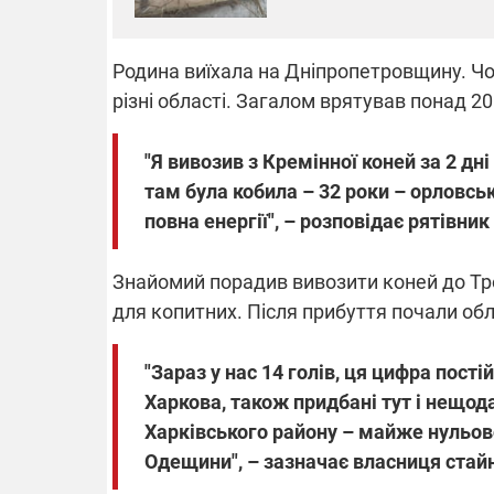
Родина виїхала на Дніпропетровщину. Чо
різні області. Загалом врятував понад 2
"Я вивозив з Кремінної коней за 2 дні
там була кобила – 32 роки – орловсь
повна енергії", – розповідає рятівни
Знайомий порадив вивозити коней до Тр
для копитних. Після прибуття почали об
"Зараз у нас 14 голів, ця цифра постій
Харкова, також придбані тут і нещода
Харківського району – майже нульово
Одещини", – зазначає власниця стай