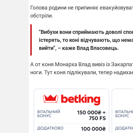
Голова родини не припиняє евакуйовувати
обстріли.
"Вибухи вони сприймають доволі спокі
істерять, то коні відчувають, що не
вийти", – каже Влад Власовець.
А от коня Монарха Влад вивіз із Закарпат
ноги. Тут коня підлікували, тепер надихає