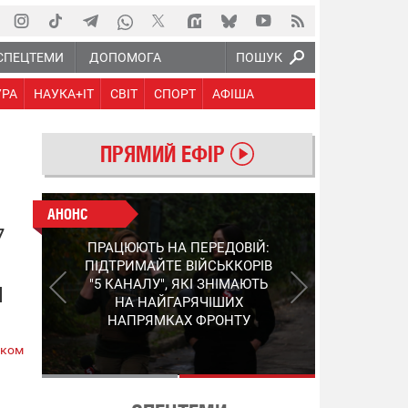
СПЕЦТЕМИ
ДОПОМОГА
ПОШУК
УРА
НАУКА+IT
СВІТ
СПОРТ
АФІША
ПРЯМИЙ ЕФІР
АНОНС
АНОНС
7
КІНЕЦЬ ВОРОЖИМ
ПРАЦЮЮТЬ НА ПЕРЕДОВІЙ:
"МОЛНІЯМ" ТА FPV: ЯК
ПІДТРИМАЙТЕ ВІЙСЬККОРІВ
УКРАЇНСЬКИЙ STEP-3
"5 КАНАЛУ", ЯКІ ЗНІМАЮТЬ
И
ЗМІНЮЄ ПРАВИЛА ГРИ –
НА НАЙГАРЯЧІШИХ
ПОДРОБИЦІ ПРО
НАПРЯМКАХ ФРОНТУ
ПЕРЕХОПЛЮВАЧ
ском