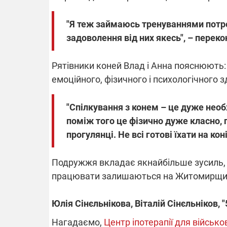
"Я теж займаюсь тренуваннями потрох
задоволення від них якесь", – переко
Рятівники коней Влад і Анна пояснюють: ї
емоційного, фізичного і психологічного з
"Спілкування з конем – це дуже необх
поміж того це фізично дуже класно, пр
прогулянці. Не всі готові їхати на ко
Подружжя вкладає якнайбільше зусиль, щ
працювати залишаються на Житомирщи
Юлія Сінєльнікова, Віталій Сінєльніков, "
Нагадаємо,
Центр іпотерапії для військо