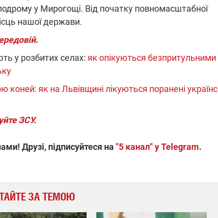
подрому у Мирогощі. Від початку повномасштабної
місць нашої держави.
передовій
.
ють у розбитих селах:
як опікуються безпритульними
ьку
ю коней: як на Львівщині лікуються поранені українс
уйте ЗСУ
.
ами! Друзі, підписуйтеся на
"5 канал" у Telegram
.
ТАЙТЕ ЗА ТЕМОЮ