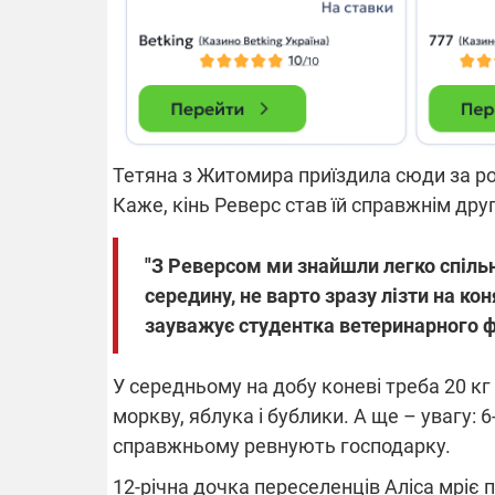
Тетяна з Житомира приїздила сюди за ро
Каже, кінь Реверс став їй справжнім дру
"З Реверсом ми знайшли легко спільн
середину, не варто зразу лізти на кон
зауважує студентка ветеринарного ф
У середньому на добу коневі треба 20 кг 
моркву, яблука і бублики. А ще – увагу: 6-
справжньому ревнують господарку.
12-річна дочка переселенців Аліса мріє 