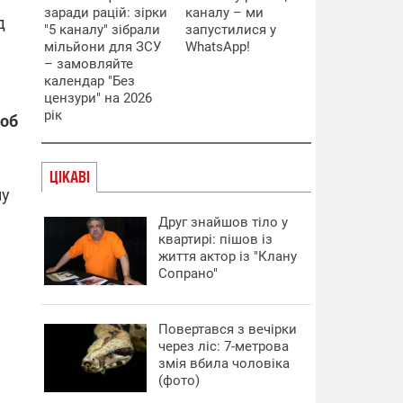
заради рацій: зірки
каналу – ми
д
"5 каналу" зібрали
запустилися у
мільйони для ЗСУ
WhatsApp!
– замовляйте
календар "Без
цензури" на 2026
рік
щоб
ЦІКАВІ
му
Друг знайшов тіло у
квартирі: пішов із
життя актор із "Клану
Сопрано"
Повертався з вечірки
через ліс: 7-метрова
змія вбила чоловіка
(фото)