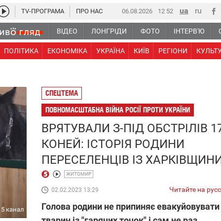
TV-ПРОГРАМА
ПРО НАС
06.08.2026
12:52
ВІДЕО
ЛОНГРІДИ
ФОТО
ІНТЕРВ'Ю
ПОЛІТИКА
ЕКОНОМІКА
УКРАЇНА
КИЇВ
РЕГІОНИ
КУЛЬТ
СПЕЦТЕМА
ПОВНОМАСШТАБНА ВІЙНА РОСІЇ ПРОТИ УКРАЇНИ
ВРЯТУВАЛИ З-ПІД ОБСТРІЛІВ 1
КОНЕЙ: ІСТОРІЯ РОДИНИ
ПЕРЕСЕЛЕНЦІВ ІЗ ХАРКІВЩИН
ЖИТОМИР
Читайте на рус
02.02.2023 13:29
Голова родини не припиняє евакуйовувати
5 канал
тварин із "гарячих точок" і сам не раз