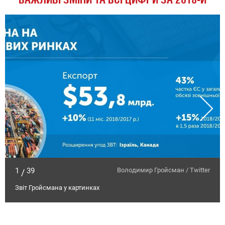
1
39
Володимир Гройсман / Twitter
/
Звіт Гройсмана у картинках