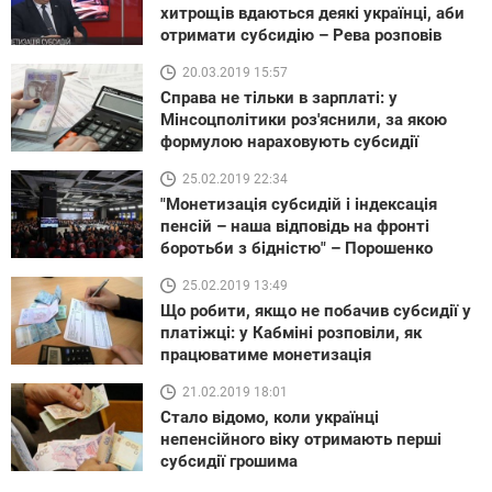
хитрощів вдаються деякі українці, аби
отримати субсидію – Рева розповів
20.03.2019 15:57
Справа не тільки в зарплаті: у
Мінсоцполітики роз'яснили, за якою
формулою нараховують субсидії
25.02.2019 22:34
"Монетизація субсидій і індексація
пенсій – наша відповідь на фронті
боротьби з бідністю" – Порошенко
25.02.2019 13:49
Що робити, якщо не побачив субсидії у
платіжці: у Кабміні розповіли, як
працюватиме монетизація
21.02.2019 18:01
Стало відомо, коли українці
непенсійного віку отримають перші
субсидії грошима