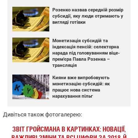
Розенко назвав середній розмір
субсидії, яку люди отримають у
вигляді готівки
Монетизація субсидій та
індексація пенсій: селекторна
нарада під головуванням віце-
прем'єра Павла Розенка –
трансляція
Кияни вже випробовують
монетизацію субсидій: як
працює нова система
нарахування пільг
Дивіться також фотогалерею:
ЗВІТ ГРОЙСМАНА В КАРТИНКАХ: НОВАЦІЇ,
ВАЖЛИВІ ЗМІНИ ТА ВСІ ЦИФРИ ЗА 2018-Й