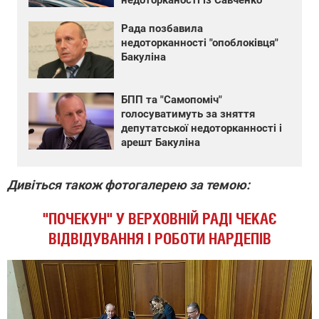
недоторканості із Савченко
Рада позбавила
недоторканності "опоблоківця"
Бакуліна
БПП та "Самопоміч"
голосуватимуть за зняття
депутатської недоторканності і
арешт Бакуліна
Дивіться також фотогалерею за темою:
"ПОЧЕКУН" У ВЕРХОВНІЙ РАДІ ЧЕКАЄ
ВІДВІДУВАННЯ І РОБОТИ НАРДЕПІВ