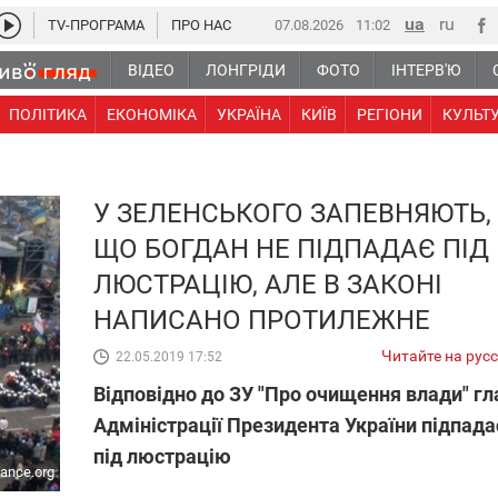
TV-ПРОГРАМА
ПРО НАС
07.08.2026
11:02
ВІДЕО
ЛОНГРІДИ
ФОТО
ІНТЕРВ'Ю
ПОЛІТИКА
ЕКОНОМІКА
УКРАЇНА
КИЇВ
РЕГІОНИ
КУЛЬТ
У ЗЕЛЕНСЬКОГО ЗАПЕВНЯЮТЬ,
ЩО БОГДАН НЕ ПІДПАДАЄ ПІД
ЛЮСТРАЦІЮ, АЛЕ В ЗАКОНІ
НАПИСАНО ПРОТИЛЕЖНЕ
Читайте на рус
22.05.2019 17:52
Відповідно до ЗУ "Про очищення влади" гл
Адміністрації Президента України підпада
під люстрацію
iance.org