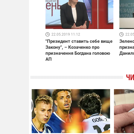
22.05.2019 11:12
22.0
"Президент ставить себе вище
Зеленс
Закону", – Козаченко про
призн
призначення Богдана головою
Данил
АП
ЧИ