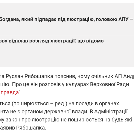
Богдана, який підпадає під люстрацію, головою АПУ –
ПЛІВКИ МІНДІЧА: СПРАВА
ННЯ СВІТЛА В УКРАЇНІ
ОБОРУДОК ДРУГА ЗЕЛЕНСЬКО
ову відклав розгляд люстрації: що відомо
живачів у чотирьох
Нова підозра у справі Міндіча: 
лишається без світла після
взялося за колишнього виконав
бстрілів
директора Енергоатому
ербанки: через аномальну
З колишнього віцепрем'єра Олек
пні, можуть повернутися
Чернишова зняли електронний
ключень – подробиці
браслет стеження
та Руслан Рябошапка пояснив, чому очільник АП Анд
цію. Про це він розповів у кулуарах Верховної Ради
 правда
".
ься (поширюється – ред.) на посади в органах
2:09
11.08.2025 15:16
нта не є органом державної влади. В Адміністрації
Працюють на
у закон про люстрацію не поширюється на будь-які
війни" та
передовій:
– заявив Рябошапка.
ндарний
підтримайте
nger
військкорів "5 каналу",