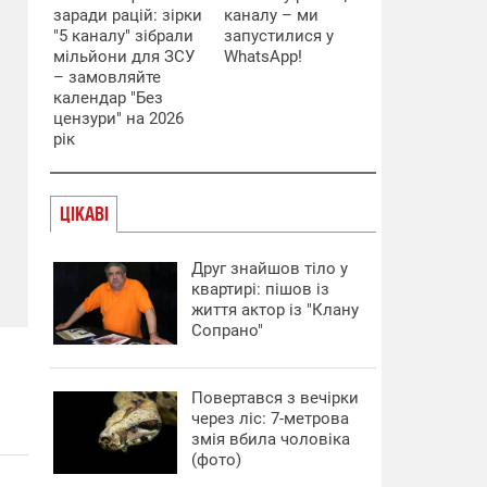
заради рацій: зірки
каналу – ми
"5 каналу" зібрали
запустилися у
мільйони для ЗСУ
WhatsApp!
– замовляйте
календар "Без
цензури" на 2026
рік
ЦІКАВІ
Друг знайшов тіло у
квартирі: пішов із
життя актор із "Клану
Сопрано"
Повертався з вечірки
через ліс: 7-метрова
змія вбила чоловіка
(фото)