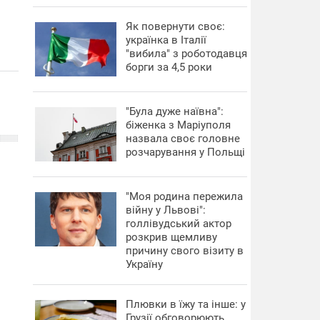
​Як повернути своє:
українка в Італії
"вибила" з роботодавця
борги за 4,5 роки
"Була дуже наївна":
біженка з Маріуполя
назвала своє головне
розчарування у Польщі
"Моя родина пережила
війну у Львові":
голлівудський актор
розкрив щемливу
причину свого візиту в
Україну
Плювки в їжу та інше: у
Грузії обговорюють