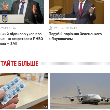
5.2019 16:47
22.05.2019 15:18
ький підписав указ про
Парубій порівняв Зеленського
ачення секретарем РНБО
з Януковичем
юка – ЗМІ
ТАЙТЕ БІЛЬШЕ