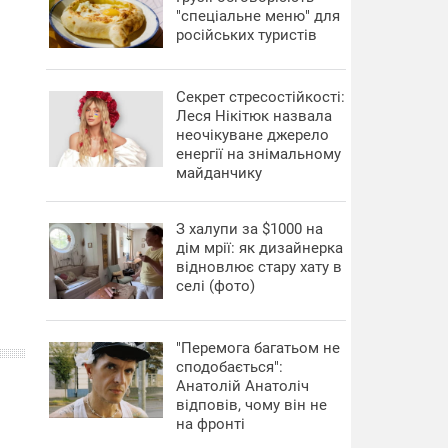
"спеціальне меню" для
російських туристів
Секрет стресостійкості:
Леся Нікітюк назвала
неочікуване джерело
енергії на знімальному
майданчику
З халупи за $1000 на
дім мрії: як дизайнерка
відновлює стару хату в
селі (фото)
"Перемога багатьом не
сподобається":
Анатолій Анатоліч
відповів, чому він не
на фронті