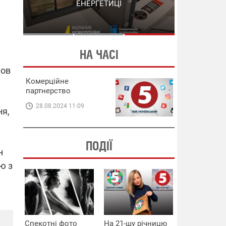
СХЕМИ В ЕНЕРГЕТИЦІ
ЕНЕРГЕТИЦІ
НА ЧАСІ
хов
Комерційне
партнерство
28.08.2024 11:09
ня,
ПОДІЇ
н
ю з
Спекотні фото
На 21-шу річницю