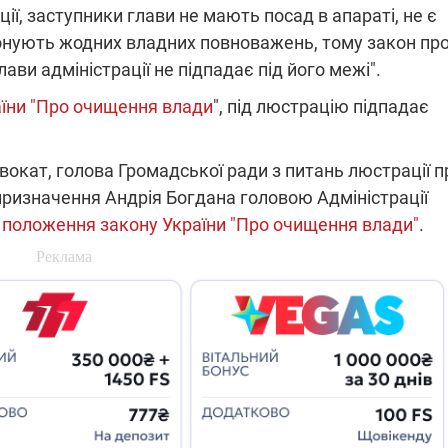
ції, заступники глави не мають посад в апараті, не є
які знімають на
найгарячіших
онують жодних владних повноважень, тому закон пр
напрямках фронту
7:15
04.12.2025 12:37
ави адміністрації не підпадає під його межі".
: дрони,
"Відправте
 – триває
Вернадського на
раїни "Про очищення влади
", під люстрацію підпадає
на потреби
фронт": стрілецька
рьох
бригада Повітряних
сил ЗСУ збирає на
вокат, голова Громадської ради з питань люстрації п
НРК Numo
призначення Андрія Богдана головою Адміністрації
 положення закону України "Про очищення влади"
.