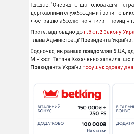
І додав: "Очевидно, що голова адміністра
державними службовцями і вони не вик
14.11.2025 1
люстрацію абсолютно чіткий – позиція гл
"Око та щит"
РЕБ і пікапи
Проте, відповідно до
п.5 ст.2 Закону Ук
збір коштів 
глава Адміністрації Президента України.
одразу чоти
бригад ЗСУ
Водночас, як раніше повідомляв 5.UA, ад
Мін'юсті Тетяна Козаченко заявила, що 
Президента України
порушує одразу два