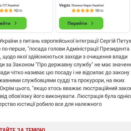
України з питань європейської інтеграції Сергій Пету
 по-перше, "посада голови Адміністрації Президента
ака, щодо якої здійснюються заходи з очищення влади
сади за Законом "Про державну службу" не має значен
ди чітко називає цю посаду і не відсилає до закону
жавними службовцями судді та прокурори, на яких
крім цього, "якщо хтось вважає люстраційний зако
 від обов'язку його виконувати. Люстрація була одніє
терство юстиції робило все для належного
ТАЙТЕ ЗА ТЕМОЮ