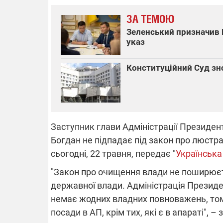
ЗА ТЕМОЮ
Зеленський призначив 
указ
ВІДКЛЮЧЕ
Конституційний Суд зн
Частина спо
областях за
російських о
Готуйте пав
спеку у сер
графіки від
Заступник глави Адміністрації Президен
Богдан не підпадає під закон про люстра
сьогодні, 22 травня, передає "
Українська
"Закон про очищення влади не поширюєт
08.09.2025 1
державної влади. Адміністрація Президе
Підтримай
немає жодних владних повноважень, том
"Машинерію 
посади в АП, крім тих, які є в апараті", 
виграй леге
Dodge Challe