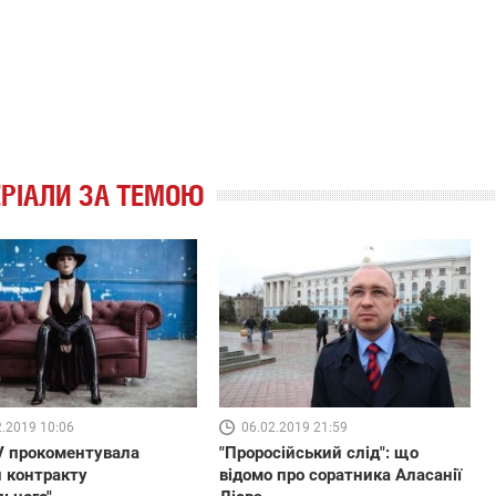
РІАЛИ ЗА ТЕМОЮ
2.2019 10:06
06.02.2019 21:59
 прокоментувала
"Проросійський слід": що
 контракту
відомо про соратника Аласанії