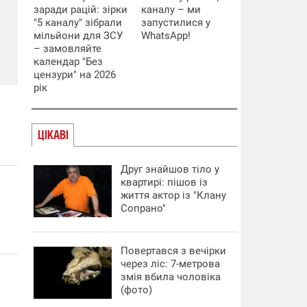
заради рацій: зірки
каналу – ми
"5 каналу" зібрали
запустилися у
мільйони для ЗСУ
WhatsApp!
– замовляйте
календар "Без
цензури" на 2026
рік
ЦІКАВІ
Друг знайшов тіло у
квартирі: пішов із
життя актор із "Клану
Сопрано"
Повертався з вечірки
через ліс: 7-метрова
змія вбила чоловіка
(фото)