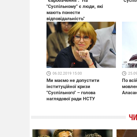
"Євробачення": "На
"Суспі
"Суспільному" є люди, які
мають понести
відповідальність"
06.02.2019 15:00
25.0
Ми маємо не допустити
По всі
інституційної кризи
мовлен
"Суспільного" – голова
Аласан
наглядової ради НСТУ
ЧИ