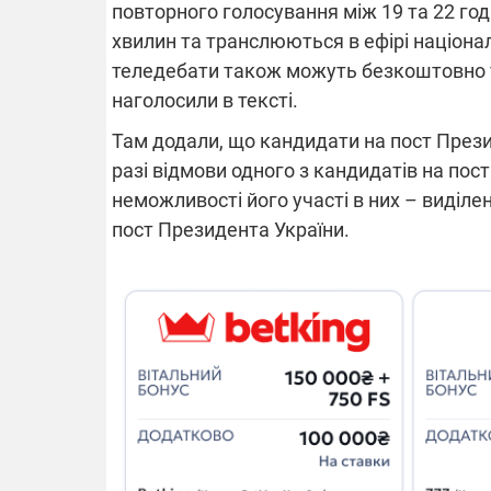
повторного голосування між 19 та 22 го
хвилин та транслюються в ефірі націона
14.11.2025 1
теледебати також можуть безкоштовно 
"Око та щит"
наголосили в тексті.
РЕБ і пікапи
збір коштів 
Там додали, що кандидати на пост Прези
одразу чоти
разі відмови одного з кандидатів на пос
бригад ЗСУ
неможливості його участі в них – виділ
пост Президента України.