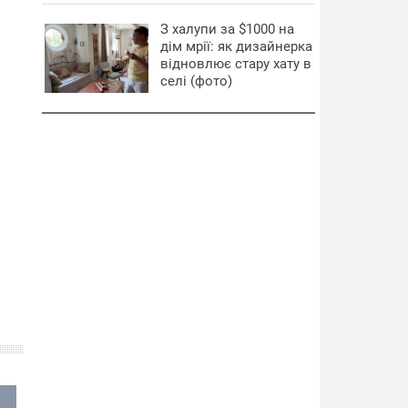
З халупи за $1000 на
дім мрії: як дизайнерка
відновлює стару хату в
селі (фото)