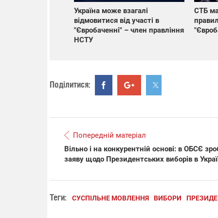
Україна може взагалі
СТБ ма
відмовитися від участі в
правил
"Євробаченні" – член правління
"Євроб
НСТУ
Поділитися:
Попередній матеріал
Вільно і на конкурентній основі: в ОБСЄ зр
заяву щодо Президентських виборів в Украї
Теги:
СУСПІЛЬНЕ МОВЛЕННЯ
ВИБОРИ
ПРЕЗИДЕ