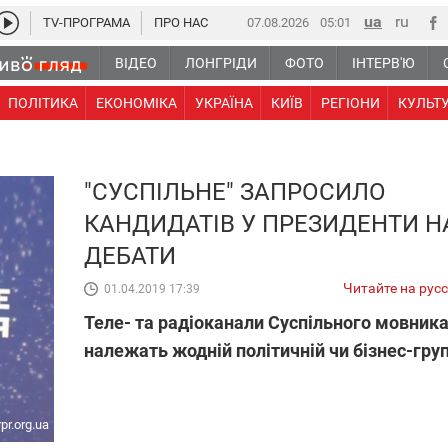
TV-ПРОГРАМА
ПРО НАС
07.08.2026
05 01
ВІДЕО
ЛОНГРІДИ
ФОТО
ІНТЕРВ'Ю
ПОЛІТИКА
ЕКОНОМІКА
УКРАЇНА
КИЇВ
РЕГІОНИ
КУЛЬТ
"СУСПІЛЬНЕ" ЗАПРОСИЛО
КАНДИДАТІВ У ПРЕЗИДЕНТИ Н
ДЕБАТИ
Читайте на рус
01.04.2019 17:39
Теле- та радіоканали Суспільного мовника
належать жодній політичній чи бізнес-груп
rpr.org.ua