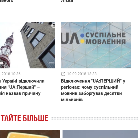
льного"
Лієва
9.2018 10:36
10.09.2018 18:33
й Україні відключили
Відключення "UA:ПЕРШИЙ" у
ня "UA:Перший" –
регіонах: чому суспільний
ія назвав причину
мовник заборгував десятки
мільйонів
ТАЙТЕ БІЛЬШЕ