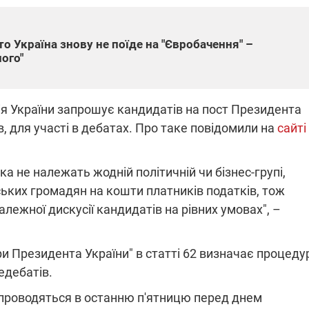
о Україна знову не поїде на "Євробачення" –
ПЛІВКИ МІНДІЧА: СПРАВА
ного"
ННЯ СВІТЛА В УКРАЇНІ
ОБОРУДОК ДРУГА ЗЕЛЕНСЬКО
живачів у чотирьох
Нова підозра у справі Міндіча: 
я України запрошує кандидатів на пост Президента
лишається без світла після
взялося за колишнього виконав
бстрілів
директора Енергоатому
в, для участі в дебатах. Про таке повідомили на
сайті
ербанки: через аномальну
З колишнього віцепрем'єра Олек
пні, можуть повернутися
Чернишова зняли електронний
ключень – подробиці
браслет стеження
а не належать жодній політичній чи бізнес-групі,
ьких громадян на кошти платників податків, тож
ежної дискусії кандидатів на рівних умовах", –
ри Президента України" в статті 62 визначає процеду
2:09
11.08.2025 15:16
Працюють на
едебатів.
війни" та
передовій:
ндарний
підтримайте
и проводяться в останню п'ятницю перед днем
nger
військкорів "5 каналу",