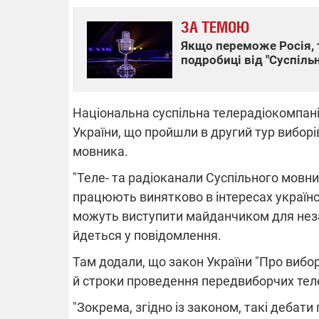
ЗА ТЕМОЮ
Якщо переможе Росія, т
подробиці від "Суспіль
ВІДКЛЮЧЕ
Частина спо
Національна суспільна телерадіокомпані
областях за
російських о
України, що пройшли в другий тур виборі
Готуйте пав
спеку у сер
мовника.
графіки від
"Теле- та радіоканали Суспільного мовник
працюють винятково в інтересах українс
можуть виступити майданчиком для незал
йдеться у повідомлення.
Там додали, що закон України "Про вибо
08.09.2025 1
Підтримай
й строки проведення передвиборчих тел
"Машинерію 
виграй леге
"Зокрема, згідно із законом, такі дебат
Dodge Challe