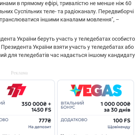
динами в прямому ефірі, тривалістю не менше ніж 60
які знімають на
льних Суспільних теле- та радіоканалу. Передвиборчі
найгарячіших
напрямках фронту
7:15
04.12.2025 12:37
транслюватися іншими каналами мовлення", –
: дрони,
"Відправте
 – триває
Вернадського на
на потреби
фронт": стрілецька
дента України беруть участь у теледебатах особисто
рьох
бригада Повітряних
т Президента України взяти участь у теледебатах або
сил ЗСУ збирає на
НРК Numo
ений для теледебатів час надається іншому кандидату