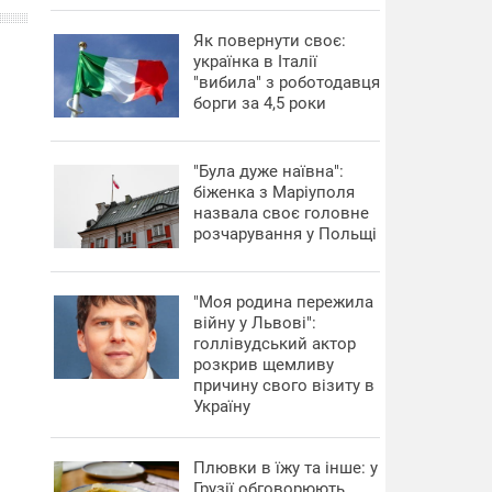
​Як повернути своє:
українка в Італії
"вибила" з роботодавця
борги за 4,5 роки
"Була дуже наївна":
біженка з Маріуполя
назвала своє головне
розчарування у Польщі
"Моя родина пережила
війну у Львові":
голлівудський актор
розкрив щемливу
причину свого візиту в
Україну
Плювки в їжу та інше: у
Грузії обговорюють