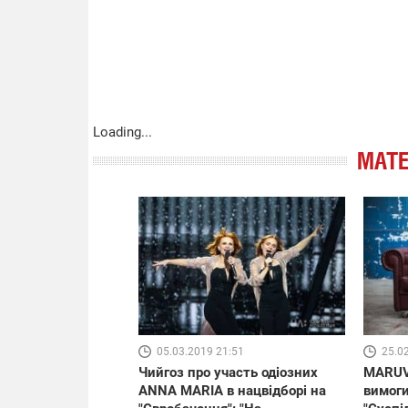
Loading...
МАТЕ
05.03.2019 21:51
25.0
Чийгоз про участь одіозних
MARUV
ANNA MARIA в нацвідборі на
вимоги