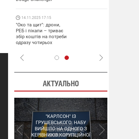
які знімають 
найгарячіших
напрямках фр
14.11.2025 17:15
04.12.2025 12:
"Око та щит": дрони,
"Відправте
РЕБ і пікапи – триває
Вернадського
збір коштів на потреби
фронт": стріл
одразу чотирьох
бригада Повіт
бригад ЗСУ
сил ЗСУ збира
НРК Numo
АКТУАЛЬНО
"ШЛАГБАУМ" НА
"КАРЛСОН" ІЗ
СЕРГІЙ ПУШКАР,
ДЕРЖКОНТРАКТАХ: НАБУ
ГРУШЕВСЬКОГО: НАБУ
ЗГАДАНИЙ У "ПЛІВКАХ
ВИЙШЛО НА ОДНОГО З
РОЗКРИЛО ЗЛОЧИННУ
МІНДІЧА", ЗАЛИШИВ
КЕРІВНИКІВ КОРУПЦІЙНОЇ
ОРГАНІЗАЦІЮ В
УКРАЇНУ