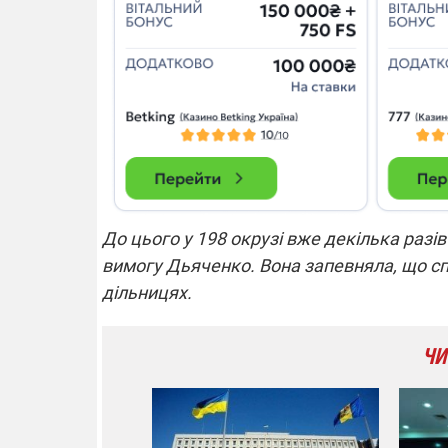
До цього у 198 окрузі вже декілька разі
вимогу Дьяченко. Вона запевняла, що сп
дільницях.
ЧИ