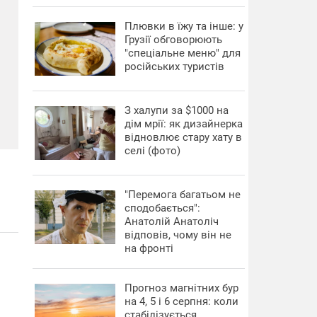
Плювки в їжу та інше: у
Грузії обговорюють
"спеціальне меню" для
російських туристів
З халупи за $1000 на
дім мрії: як дизайнерка
відновлює стару хату в
селі (фото)
"Перемога багатьом не
сподобається":
Анатолій Анатоліч
відповів, чому він не
на фронті
Прогноз магнітних бур
на 4, 5 і 6 серпня: коли
стабілізується