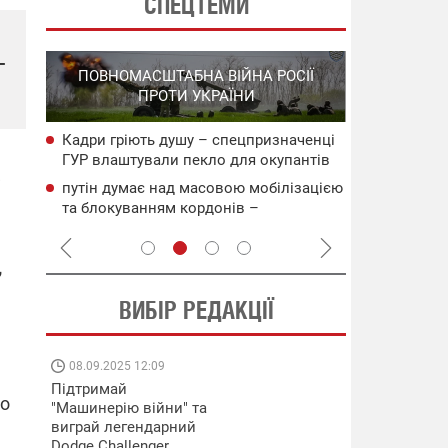
СПЕЦТЕМИ
–
СПЕЦОПЕРА
ПОВНОМАСШТАБНА ВІЙНА РОСІЇ
НА РО
ПРОТИ УКРАЇНИ
ГО
Кадри гріють душу – спецпризначенці
НАБУ
Нові удари 
ГУР влаштували пекло для окупантів
чого
інфраструкт
на Запоріжжі (відео)
уражені об'
путін думає над масовою мобілізацією
сія
Операція "
та блокуванням кордонів –
систем ураз
Зеленський
флоту рф
,
ВИБІР РЕДАКЦІЇ
08.09.2025 12:09
11.08.2025 15:
Підтримай
Працюють на
го
"Машинерію війни" та
передовій:
виграй легендарний
підтримайте
Dodge Challenger
військкорів "5