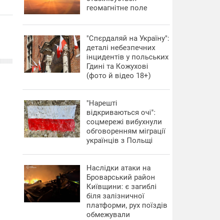
геомагнітне поле
"Спєрдаляй на Україну":
деталі небезпечних
інцидентів у польських
Гдині та Кожухові
(фото й відео 18+)
"Нарешті
відкриваються очі":
соцмережі вибухнули
обговоренням міграції
українців з Польщі
Наслідки атаки на
Броварський район
Київщини: є загиблі
біля залізничної
платформи, рух поїздів
обмежували