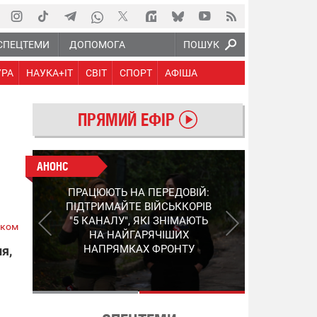
СПЕЦТЕМИ
ДОПОМОГА
ПОШУК
УРА
НАУКА+IT
СВІТ
СПОРТ
АФІША
ПРЯМИЙ ЕФІР
АНОНС
АНОНС
КІНЕЦЬ ВОРОЖИМ
ПРАЦЮЮТЬ НА ПЕРЕДОВІЙ:
"МОЛНІЯМ" ТА FPV: ЯК
ПІДТРИМАЙТЕ ВІЙСЬККОРІВ
УКРАЇНСЬКИЙ STEP-3
"5 КАНАЛУ", ЯКІ ЗНІМАЮТЬ
ском
ЗМІНЮЄ ПРАВИЛА ГРИ –
НА НАЙГАРЯЧІШИХ
ПОДРОБИЦІ ПРО
НАПРЯМКАХ ФРОНТУ
я,
ПЕРЕХОПЛЮВАЧ