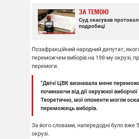
ЗА ТЕМОЮ
Суд скасував протокол
подробиці
ВІДКЛЮЧЕ
Частина спо
Позафракційний народний депутат, якого
областях за
російських о
переможчем виборів на 198-му окрузі, пр
Готуйте пав
спеку у сер
перемоги.
графіки від
"Двічі ЦВК визнавала мене переможц
починаючи від дії окружної виборчої
Теоретично, мої опоненти могли оск
переможець виборів.
08.09.2025 1
Підтримай
За його словами, напередодні було вже 53
"Машинерію 
виграй леге
окрузі.
Dodge Challe