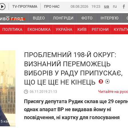
TV-ПРОГРАМА
ПРО НАС
08.08.2026
19:23
ВІДЕО
ЛОНГРІДИ
ФОТО
ІНТЕРВ'Ю
ПОЛІТИКА
ЕКОНОМІКА
УКРАЇНА
КИЇВ
РЕГІОНИ
КУЛЬТ
ПРОБЛЕМНИЙ 198-Й ОКРУГ:
ВИЗНАНИЙ ПЕРЕМОЖЕЦЬ
ВИБОРІВ У РАДУ ПРИПУСКАЄ,
ЩО ЦЕ ЩЕ НЕ КІНЕЦЬ
Читайте на рус
06.11.2019 21:13
Присягу депутата Рудик склав ще 29 серпн
однак апарат ВР не видавав йому ні
посвідчення, ні картку для голосування
5 канал