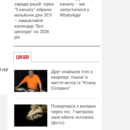
заради рацій: зірки
каналу – ми
"5 каналу" зібрали
запустилися у
мільйони для ЗСУ
WhatsApp!
– замовляйте
календар "Без
цензури" на 2026
рік
ЦІКАВІ
 на
Друг знайшов тіло у
квартирі: пішов із
життя актор із "Клану
Сопрано"
Повертався з вечірки
через ліс: 7-метрова
змія вбила чоловіка
(фото)