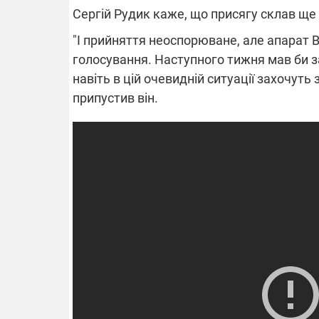
Сергій Рудик каже, що присягу склав ще 
"І прийняття неоспорюване, але апарат В
14.11.2025 1
"Око та щит"
голосування. Наступного тижня мав би за
РЕБ і пікапи
навіть в цій очевидній ситуації захочуть
збір коштів 
припустив він.
одразу чоти
бригад ЗСУ