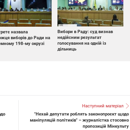
Вибори в Раду: суд визнав
ретє назвала
недійсним результат
жця виборів до Ради на
голосування на одній із
мному 198-му окрузі
дільниць
Наступний матеріал
одо
"Нехай депутати роблять законопроєкт щодо
маніпуляцій політиків" – журналістка стосовно
пропозицій Мінкульту