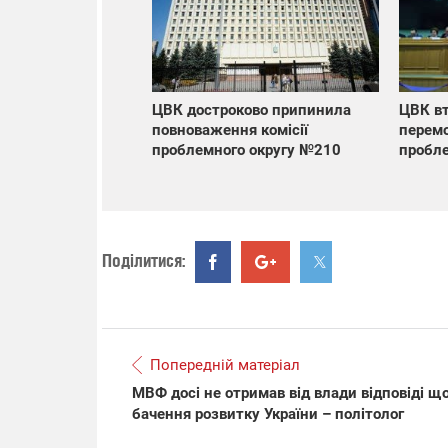
ЦВК достроково припинила
ЦВК вт
повноваження комісії
перемо
проблемного округу №210
пробле
Поділитися:
Попередній матеріал
МВФ досі не отримав від влади відповіді щ
бачення розвитку України – політолог