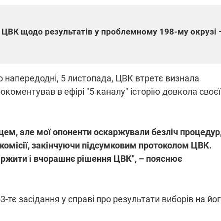
 ЦВК щодо результатів у проблемному 198-му окрузі 
ПЛІВКИ МІНДІЧА: СПРАВА
ННЯ СВІТЛА В УКРАЇНІ
ОБОРУДОК ДРУГА ЗЕЛЕНСЬКО
живачів у чотирьох
Нова підозра у справі Міндіча: 
 напередодні, 5 листопада, ЦВК втретє визнала
лишається без світла після
взялося за колишнього виконав
бстрілів
директора Енергоатому
окоментував в ефірі "5 каналу" історію довкола своєї
ербанки: через аномальну
З колишнього віцепрем'єра Олек
пні, можуть повернутися
Чернишова зняли електронний
ключень – подробиці
браслет стеження
ем, але мої опоненти оскаржували безліч процедур
 комісії, закінчуючи підсумковим протоколом ЦВК.
аржити і вчорашнє рішення ЦВК", – пояснює
2:09
11.08.2025 15:16
Працюють на
-тє засідання у справі про результати виборів на йо
війни" та
передовій:
ндарний
підтримайте
nger
військкорів "5 каналу",