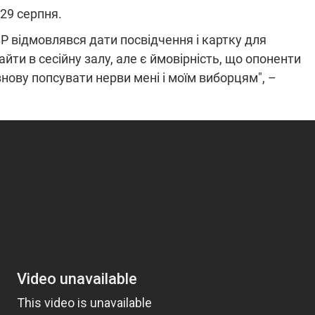
які знімають на
29 серпня.
найгарячіших
Р відмовлявся дати посвідчення і картку для
напрямках фронту
7:15
04.12.2025 12:37
: дрони,
"Відправте
йти в сесійну залу, але є ймовірність, що опоненти
 – триває
Вернадського на
 знову попсувати нерви мені і моїм виборцям", –
на потреби
фронт": стрілецька
рьох
бригада Повітряних
сил ЗСУ збирає на
НРК Numo