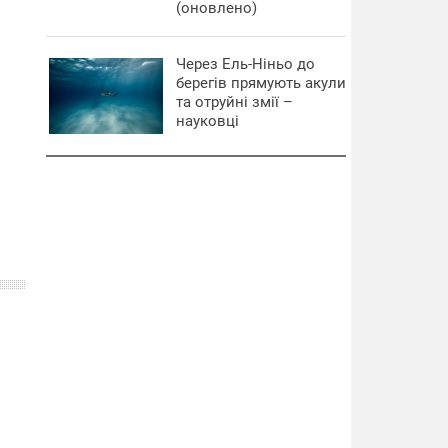
(оновлено)
Через Ель-Ніньо до
берегів прямують акули
та отруйні змії –
науковці