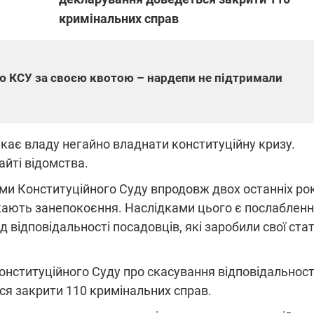
кримінальних справ
ПЛІВКИ МІНДІЧА: СПРАВА
ННЯ СВІТЛА В УКРАЇНІ
ОБОРУДОК ДРУГА ЗЕЛЕНСЬКО
ю КСУ за своєю квотою – нардепи не підтримали
живачів у чотирьох
Нова підозра у справі Міндіча: 
лишається без світла після
взялося за колишнього виконав
бстрілів
директора Енергоатому
ербанки: через аномальну
З колишнього віцепрем'єра Олек
кає владу негайно владнати конституційну кризу.
пні, можуть повернутися
Чернишова зняли електронний
ключень – подробиці
браслет стеження
айті відомства.
ми Конституційного Суду впродовж двох останніх рок
икають занепокоєння. Наслідками цього є послаблен
д відповідальності посадовців, які заробили свої ста
2:09
11.08.2025 15:16
онституційного Суду про скасування відповідальност
Працюють на
війни" та
передовій:
ся закрити 110 кримінальних справ.
ндарний
підтримайте
nger
військкорів "5 каналу",