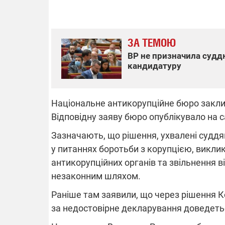
ЗА ТЕМОЮ
ВІДКЛЮЧЕ
ВР не призначила судд
кандидатуру
Частина спо
областях за
російських о
Готуйте пав
Національне антикорупційне бюро закли
спеку у сер
графіки від
Відповідну заяву бюро опублікувало на с
Зазначають, що рішення, ухвалені суддя
у питаннях боротьби з корупцією, викл
антикорупційних органів та звільнення ві
незаконним шляхом.
08.09.2025 1
Раніше там заявили, що через рішення К
Підтримай
"Машинерію 
за недостовірне декларування доведеть
виграй леге
Dodge Challe