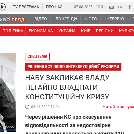
TV-ПРОГРАМА
ПРО НАС
07.08.2026
12 01
ВІДЕО
ЛОНГРІДИ
ФОТО
ІНТЕРВ'Ю
ПОЛІТИКА
ЕКОНОМІКА
УКРАЇНА
КИЇВ
РЕГІОНИ
КУЛЬТ
СПЕЦТЕМА
РІШЕННЯ КСУ ЩОДО АНТИКОРУПЦІЙНОЇ РЕФОРМИ
НАБУ ЗАКЛИКАЄ ВЛАДУ
НЕГАЙНО ВЛАДНАТИ
КОНСТИТУЦІЙНУ КРИЗУ
Читайте на рус
06.11.2020 16:24
Через рішення КС про скасування
відповідальності за недостовірне
рінформ
декларування доведеться закрити 110