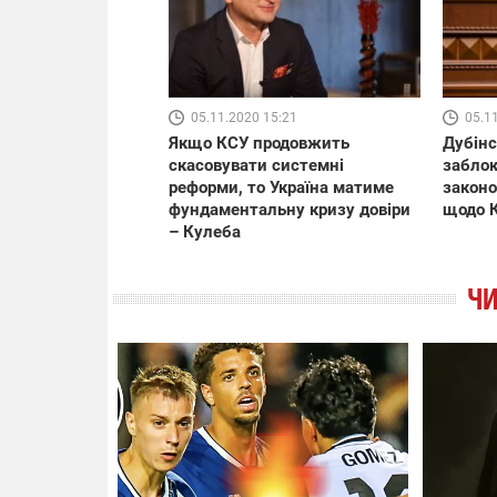
05.11.2020 15:21
05.1
Якщо КСУ продовжить
Дубінс
скасовувати системні
заблок
реформи, то Україна матиме
законо
фундаментальну кризу довіри
щодо 
– Кулеба
ЧИ