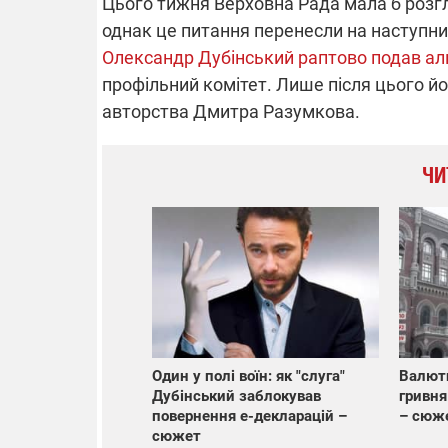
Цього тижня Верховна Рада мала б розг
однак це питання перенесли на наступн
Олександр Дубінський раптово подав а
14.11.2025 1
"Око та щит"
профільний комітет. Лише після цього й
РЕБ і пікапи
авторства Дмитра Разумкова.
збір коштів 
одразу чоти
бригад ЗСУ
ЧИ
Один у полі воїн: як "слуга"
Валютн
Дубінський заблокував
гривня
повернення e-декларацій –
– сюж
сюжет