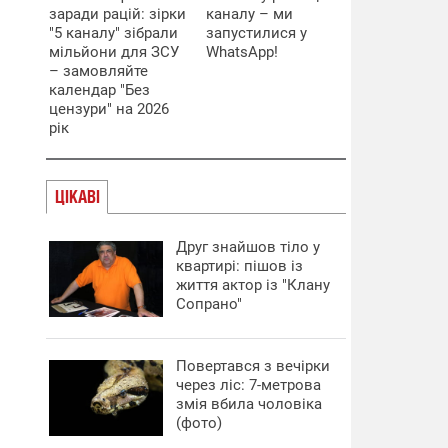
заради рацій: зірки
каналу – ми
"5 каналу" зібрали
запустилися у
мільйони для ЗСУ
WhatsApp!
– замовляйте
календар "Без
цензури" на 2026
рік
ЦІКАВІ
Друг знайшов тіло у
квартирі: пішов із
життя актор із "Клану
Сопрано"
Повертався з вечірки
через ліс: 7-метрова
змія вбила чоловіка
(фото)