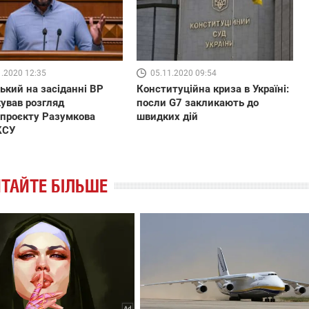
1.2020 12:35
05.11.2020 09:54
ький на засіданні ВР
Конституційна криза в Україні:
ував розгляд
посли G7 закликають до
проєкту Разумкова
швидких дій
КСУ
ТАЙТЕ БІЛЬШЕ