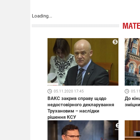
Loading...
МАТЕ
05.11.2020 17:45
05.1
ВАКС закрив справу щодо
До кін
недостовірного декларування
зміцни
Трухановим – наслідки
рішення КСУ