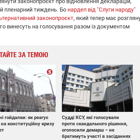
лянути законопроєкт про відновлення декларацій,
які знімають на
ий пленарний тиждень. Бо
нардеп від "Слуги народу"
найгарячіших
напрямках фронту
льтернативний законопроєкт
, який тепер має розглян
7:15
04.12.2025 12:37
: дрони,
"Відправте
ого винесуть на голосування разом із документом
 – триває
Вернадського на
на потреби
фронт": стрілецька
рьох
бригада Повітряних
сил ЗСУ збирає на
ТАЙТЕ ЗА ТЕМОЮ
НРК Numo
і гойдалки: як реагує
Судді КСУ, які голосували
 на конституційну кризу
проти скандального рішення,
ет
оголосили демарш – не
братимуть участі в засіданнях