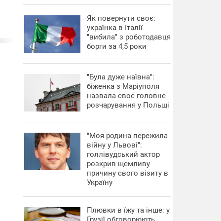
​Як повернути своє:
українка в Італії
"вибила" з роботодавця
борги за 4,5 роки
"Була дуже наївна":
біженка з Маріуполя
назвала своє головне
розчарування у Польщі
"Моя родина пережила
війну у Львові":
голлівудський актор
розкрив щемливу
причину свого візиту в
Україну
Плювки в їжу та інше: у
Грузії обговорюють