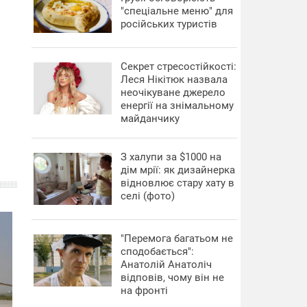
"спеціальне меню" для
російських туристів
Секрет стресостійкості:
Леся Нікітюк назвала
неочікуване джерело
енергії на знімальному
майданчику
З халупи за $1000 на
дім мрії: як дизайнерка
відновлює стару хату в
селі (фото)
"Перемога багатьом не
сподобається":
Анатолій Анатоліч
відповів, чому він не
на фронті