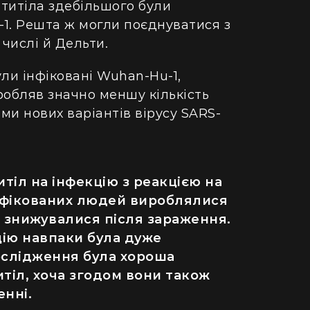
нтитіла здебільшого були
1. Решта ж могли поєднуватися з
 числі й Дельти.
ли інфіковані Wuhan-Hu-1,
робляв значно меншу кількість
ами нових варіантів вірусу SARS-
тіл на інфекцію з реакцією на
інфікованих людей вироблялися
но знижувалися після зараження.
цію навпаки була дуже
ДІМ
дослідження була хороша
итіл, хоча згодом вони також
енні.
одну рослину не посаджу": як кияни
Як випадок