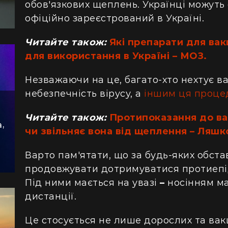
обов'язкових щеплень. Українці можуть
офіційно зареєстрований в Україні.
Читайте також:
Які препарати для вак
для використання в Україні – МОЗ.
Незважаючи на це, багато-хто нехтує в
небезпечність вірусу, а
іншим ця проце
Читайте також:
Протипоказання до ва
чи звільняє вона від щеплення – Ляшк
,
Варто пам'ятати, що за будь-яких обст
продовжувати дотримуватися протиепід
Під ними мається на увазі
–
носінням м
дистанції.
Це стосується не лише дорослих та вакц