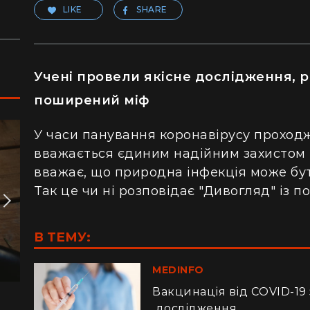
LIKE
SHARE
Учені провели якісне дослідження, р
поширений міф
У часи панування коронавірусу проход
вважається єдиним надійним захистом в
вважає, що природна інфекція може бу
Так це чи ні розповідає "Дивогляд" із 
В ТЕМУ:
MEDINFO
Вакцинація від COVID-19 
дослідження