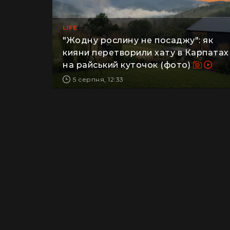
LIFE
"Жодну рослину не посаджу": як
кияни перетворили хату в Карпатах
на райський куточок (фото)
5 серпня, 12:33