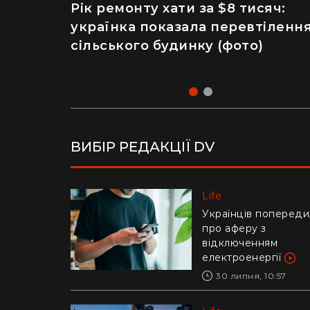
Рік ремонту хати за $8 тисяч:
Майже 2 тисячі отруєнь через
українка показала перевтіленн
салат – як відвідування
сільського будинку (фото)
популярного ресторану призве
до госпіталізації
ВИБІР РЕДАКЦІЇ DV
Life
Life
Українців попереди
Ледь втримали на
про аферу з
руках: у Дніпрі риб
відключенням
витягли з річки
електроенергії
гігантського коропа
(відео)
30 липня, 10:57
28 липня, 17:47