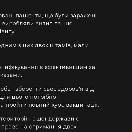
ретворили хату в Карпатах на райський
людський м
точок (фото)
Гігантська
овані пацієнти, що були заражені
двокімнатної в село: блогерка продала
Монтаука – 
 виробляли антитіла, що
артиру за "єВідновлення" та купила дім
(відео)
іанту.
пінопласту (відео)
одним з цих двох штамів, мали
 інфікування є ефективнішим за
казами.
ебе і зберегти своє здоров'я від
для цього потрібно –
а пройти повний курс вакцинації.
території нашої держави є
 право на отримання двох