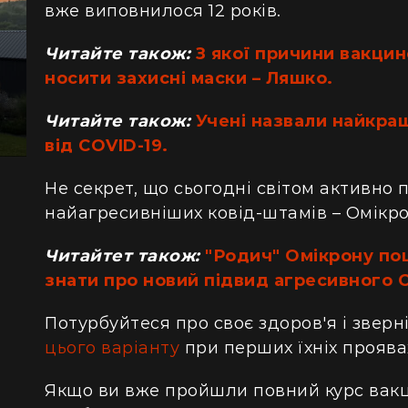
вже виповнилося 12 років.
Читайте також:
З якої причини вакцин
носити захисні маски – Ляшко.
Читайте також:
Учені назвали найкращ
від COVID-19.
Не секрет, що сьогодні світом активно
найагресивніших ковід-штамів – Омікрон
Читайтет також:
"Родич" Омікрону по
знати про новий підвид агресивного 
Потурбуйтеся про своє здоров'я і зверн
цього варіанту
при перших їхніх проява
Якщо ви вже пройшли повний курс вакци