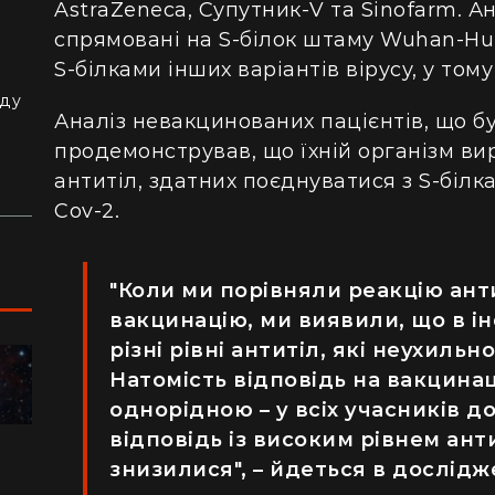
AstraZeneca, Супутник-V та Sinofarm. А
спрямовані на S-білок штаму Wuhan-Hu-
з
S-білками інших варіантів вірусу, у тому
й
аду
Аналіз невакцинованих пацієнтів, що бу
продемонстрував, що їхній організм ви
антитіл, здатних поєднуватися з S-білк
Cov-2.
"Коли ми порівняли реакцію анти
вакцинацію, ми виявили, що в 
різні рівні антитіл, які неухиль
Натомість відповідь на вакцина
ПОДОРОЖІ
однорідною – у всіх учасників 
відповідь із високим рівнем ант
знизилися", – йдеться в дослідж
"Я відчув, як трясеться земля": перед
"Ж