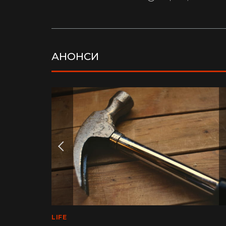
АНОНСИ
LIFE
MEDINFO