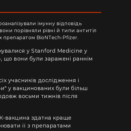
роаналізували імунну відповідь
 вони порівняли рівні й типи антитіл
х препаратом BioNTech-Pfizer.
увалися у Stanford Medicine у ​​
о, що вони були заражені раннім
іх учасників дослідження і
ри" у вакцинованих були більш
одовж восьми тижнів після
К-вакцина здатна краще
внювати її з препаратами