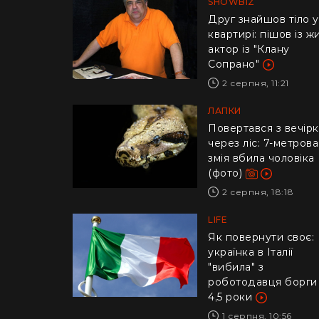
SHOWBIZ
Друг знайшов тіло у
квартирі: пішов із ж
актор із "Клану
Сопрано"
2 серпня, 11:21
ЛАПКИ
Повертався з вечір
через ліс: 7-метрова
змія вбила чоловіка
(фото)
2 серпня, 18:18
LIFE
​Як повернути своє:
українка в Італії
"вибила" з
роботодавця борги
4,5 роки
1 серпня, 10:56