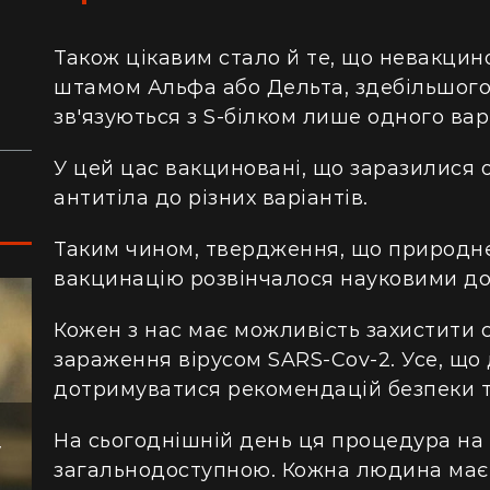
сотнями туристів в ущелині впали валуни
пе
(відео)
ку
Також цікавим стало й те, що невакцин
Життя на круїзному лайнері: скільки
З 
штамом Альфа або Дельта, здебільшого
коштує купити каюту та мешкати в морі
кв
зв'язуються з S-білком лише одного вар
з 
У цей цас вакциновані, що заразилися 
антитіла до різних варіантів.
Таким чином, твердження, що природнє
вакцинацію розвінчалося науковими до
Кожен з нас має можливість захистити с
зараження вірусом SARS-Cov-2. Усе, що 
дотримуватися рекомендацій безпеки т
На сьогоднішній день ця процедура на 
загальнодоступною. Кожна людина має
у