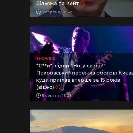
Чарльз обурився поведінкою
Вільяма та Кейт
5 серпня, 10:03
SHOWBIZ
"С**и": лідер "Ногу свело!"
Покровський пережив обстріл Києва
куди приїхав вперше за 15 років
(відео)
5 серпня, 15:05