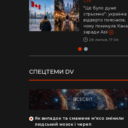
Life
Life
"Це було дуже
стрьомно": українка
Драматичне відео і
відверто пояснила,
Каліфорнії: 16-річни
чому покинула Кан
ризикнув життям
заради Азії
заради дитини –
реакція Трампа
28 липня, 17:04
29 липня, 10:04
СПЕЦТЕМИ DV
ВСЕСВІТ
як кияни
Як випадок та смажене м'ясо змінили