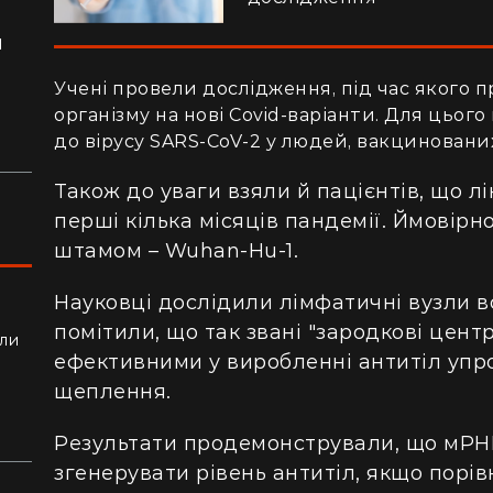
я
ло
Учені провели дослідження, під час якого п
організму на нові Covid-варіанти. Для цього
до вірусу SARS-CoV-2 у людей, вакциновани
Також до уваги взяли й пацієнтів, що лік
перші кілька місяців пандемії. Ймовірн
штамом – Wuhan-Hu-1.
Науковці дослідили лімфатичні вузли вс
помітили, що так звані "зародкові цент
ли
ефективними у виробленні антитіл упр
алки
щеплення.
Результати продемонстрували, що мРН
згенерувати рівень антитіл, якщо порі