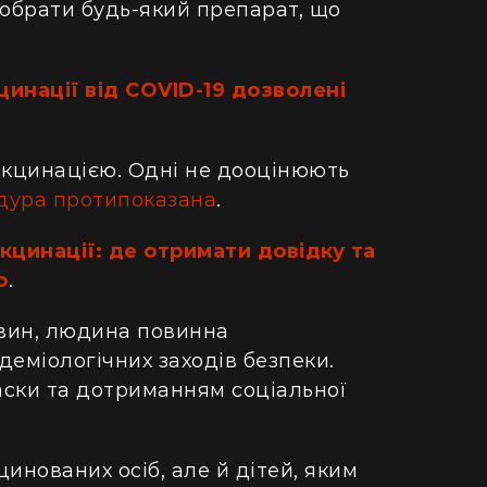
 обрати будь-який препарат, що
цинації від COVID-19 дозволені
акцинацією. Одні не дооцінюють
дура протипоказана
.
кцинації: де отримати довідку та
о
.
авин, людина повинна
еміологічних заходів безпеки.
аски та дотриманням соціальної
инованих осіб, але й дітей, яким