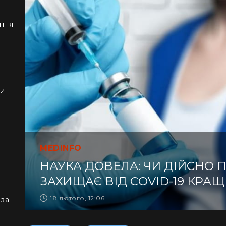
иття
ки
MEDINFO
НАУКА ДОВЕЛА: ЧИ ДІЙСНО 
ЗАХИЩАЄ ВІД COVID-19 КРА
18 лютого, 12:06
 за