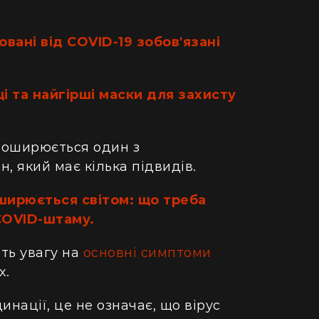
овані від COVID-19 зобов'язані
і та найгірші маски для захисту
 поширюється один з
, який має кілька підвидів.
ширюється світом: що треба
COVID-штаму.
іть увагу на
основні симптоми
х.
нації, це не означає, що вірус