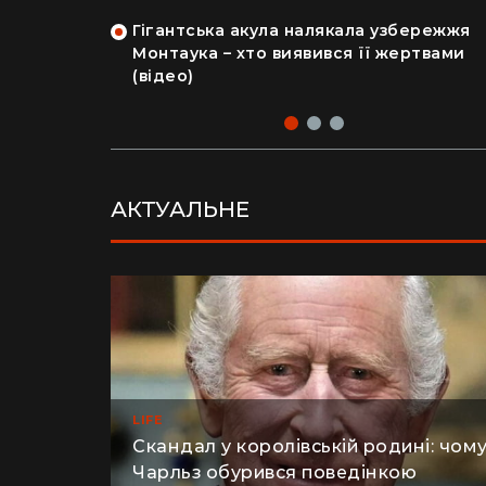
на райський
людський мозок і череп
Гігантська акула налякала узбережжя
рка продала
Монтаука – хто виявився її жертвами
 купила дім
(відео)
АКТУАЛЬНЕ
LIFE
Скандал у королівській родині: чом