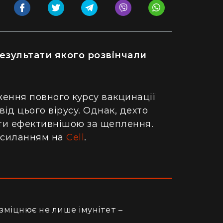
езультати якого розвінчали
ження повного курсу вакцинації
ід цього вірусу. Однак, дехто
ти ефективнішою за щеплення.
посиланням на
Cell
.
зміцнює не лише імунітет –