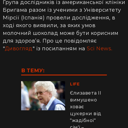
Група дослідників із американської клініки
Бригама разом із ученими з Університету
Мірсії (Іспанія) провели дослідження, в
ході якого виявили, за яких умов
молочний шоколад може бути корисним
для здоров’я. Про це повідомляє
"
Дивогляд
" із посиланням на
Sci News.
В ТЕМУ:
LIFE
Єлизавета II
вимушено
ховає
цукерки від
"жадібної"
сім'ї –