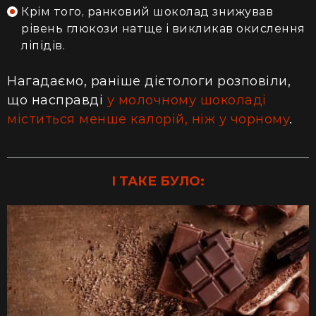
Крім того, ранковий шоколад знижував
рівень глюкози натще і викликав окислення
ліпідів.
Нагадаємо, раніше дієтологи розповіли,
що насправді
у молочному шоколаді
міститься менше калорій, ніж у чорному
.
І ТАКЕ БУЛО: