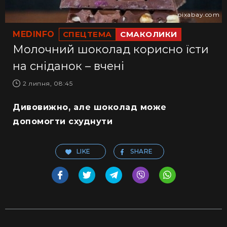
pixabay.com
MEDINFO
СПЕЦТЕМА
СМАКОЛИКИ
Молочний шоколад корисно їсти
на сніданок – вчені
2 липня, 08:45
Дивовижно, але шоколад може
допомогти схуднути
LIKE
SHARE