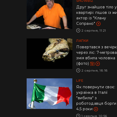
SHOWBIZ
Друг знайшов тіло у
квартирі: пішов із ж
актор із "Клану
Сопрано"
2 серпня, 11:21
ЛАПКИ
Повертався з вечір
через ліс: 7-метрова
змія вбила чоловіка
(фото)
2 серпня, 18:18
LIFE
​Як повернути своє:
українка в Італії
"вибила" з
роботодавця борги
4,5 роки
1 серпня, 10:56