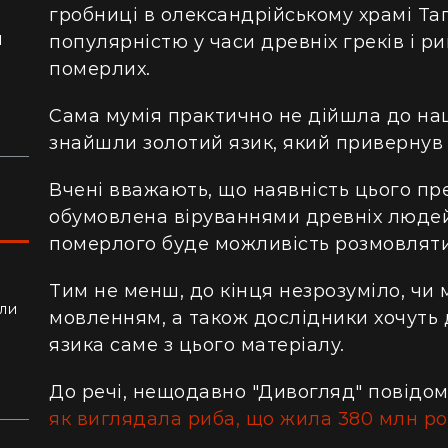
гробниці в олександрійському храмі Та
я
популярністю у часи древніх греків і р
ло
померлих.
Сама мумія практично не дійшла до наш
знайшли золотий язик, який привернув ї
Вчені вважають, що наявність цього пр
обумовлена віруваннями древніх людей.
померлого буде можливість розмовляти
Тим не менш, до кінця незрозуміло, чи
ли
мовленням, а також дослідники хочуть
алки
язика саме з цього матеріалу.
До речі, нещодавно "Дивогляд" повідом
як виглядала риба, що жила 380 млн рок