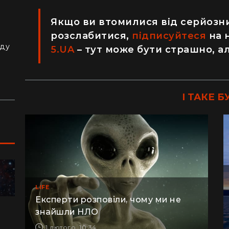
Якщо ви втомилися від серйозни
з
розслабитися,
підписуйтеся
на 
й
аду
5.UA
– тут може бути страшно, а
І ТАКЕ Б
ПОДОРОЖІ
LIFE
Експерти розповіли, чому ми не
знайшли НЛО
"Я відчув, як трясеться земля": перед
"Ж
1 лютого, 10:34