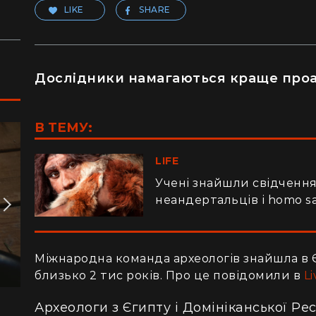
LIKE
SHARE
Дослідники намагаються краще проа
В ТЕМУ:
LIFE
Учені знайшли свідченн
неандертальців і homo s
Міжнародна команда археологів знайшла в Є
близько 2 тис років. Про це повідомили в
Li
Археологи з Єгипту і Домініканської Ре