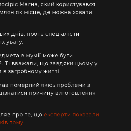
посіріс Магна, який користувався
имлян як місце, де можна ховати
их днів, проте спеціалісти
х увагу.
едмета в мумії може бути
 Ті вважали, що завдяки цьому у
 в загробному житті.
 мав померлий якісь проблеми з
 дізнатися причину виготовлення
ляв про те, що
експерти показали,
ів тому.