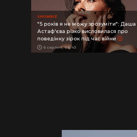
SHOWBIZ
"5 років я не можу зрозуміти": Даша
Астаф'єва різко висловилася про
поведінку зірок під час війни
6 серпня, 08:43