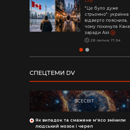
Life
Life
"Це було дуже
стрьомно": українка
Драматичне відео і
відверто пояснила,
Каліфорнії: 16-річни
чому покинула Кан
ризикнув життям
заради Азії
заради дитини –
реакція Трампа
28 липня, 17:04
29 липня, 10:04
СПЕЦТЕМИ DV
ВСЕСВІТ
як кияни
Як випадок та смажене м'ясо змінили