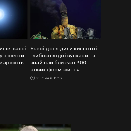
ище: вчені
Учені дослідили кислотні
у з шести
глибоководні вулкани та
тьмарюють
знайшли близько 300
нових форм життя
25 січня, 15:53