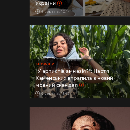
обстрілів замислюються про виїзд з
України
6 серпня, 10:14
SHOWBIZ
"У артистів амнезія?": Настя
Каменських втрапила в новий
мовний скандал
6 серпня, 11:45