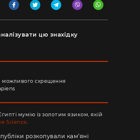
налізувати цю знахідку
я можливого схрещення
apiens
гипті мумію із золотим язиком, якій
ve Science
.
спубліки розкопували кам’яні