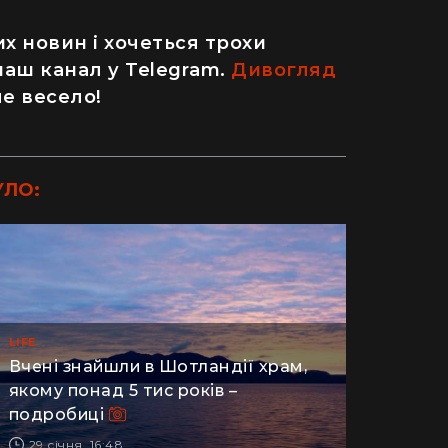
х новин і хочеться трохи
наш канал у Telegram.
Дивогляд
ле весело!
УЛО:
LIFE
Вчені знайшли в Шотландії храм,
ДІМ
якому понад 5 тис років –
подробиці
одну рослину не посаджу": як кияни
Як випадок
29 січня, 16:48