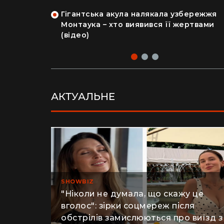
на райський
людський мозок і череп
Гігантська акула налякала узбережжя
рка продала
Монтаука – хто виявився її жертвами
 купила дім
(відео)
АКТУАЛЬНЕ
SHOWBIZ
"Ніколи не думала, що скажу це
вголос": зірки соцмереж після