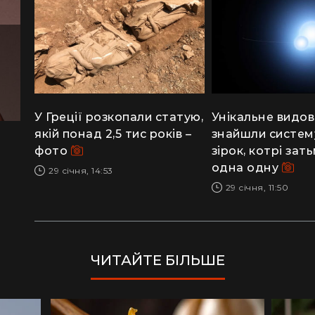
У Греції розкопали статую,
Унікальне видов
якій понад 2,5 тис років –
знайшли систем
фото
зірок, котрі за
одна одну
29 січня, 14:53
29 січня, 11:50
ЧИТАЙТЕ БІЛЬШЕ