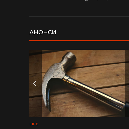
АНОНСИ
LIFE
MEDINFO