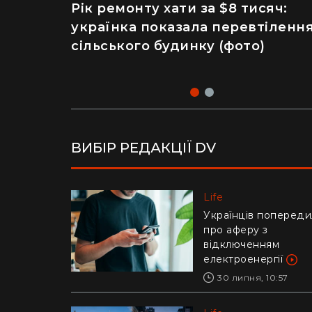
Рік ремонту хати за $8 тисяч:
Майже 2 тисячі отруєнь через
українка показала перевтіленн
салат – як відвідування
сільського будинку (фото)
популярного ресторану призве
до госпіталізації
ВИБІР РЕДАКЦІЇ DV
Life
Life
Українців попереди
Ледь втримали на
про аферу з
руках: у Дніпрі риб
відключенням
витягли з річки
електроенергії
гігантського коропа
(відео)
30 липня, 10:57
28 липня, 17:47