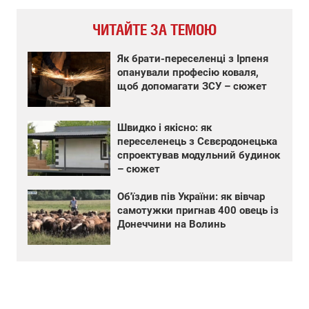
ЧИТАЙТЕ ЗА ТЕМОЮ
Як брати-переселенці з Ірпеня
опанували професію коваля,
щоб допомагати ЗСУ – сюжет
Швидко і якісно: як
переселенець з Сєвєродонецька
спроектував модульний будинок
– сюжет
Об'їздив пів України: як вівчар
самотужки пригнав 400 овець із
Донеччини на Волинь