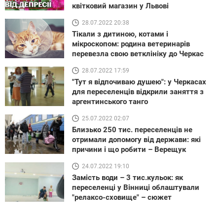
квітковий магазин у Львові
28.07.2022 20:38
Тікали з дитиною, котами і
мікроскопом: родина ветеринарів
перевезла свою ветклініку до Черкас
28.07.2022 17:59
"Тут я відпочиваю душею": у Черкасах
для переселенців відкрили заняття з
аргентинського танго
25.07.2022 02:07
Близько 250 тис. переселенців не
отримали допомогу від держави: які
причини і що робити – Верещук
24.07.2022 19:10
Замість води – 3 тис.кульок: як
переселенці у Вінниці облаштували
"релаксо-сховище" – сюжет