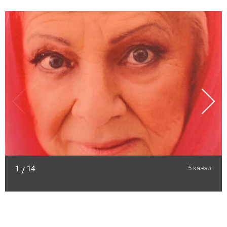
1
14
5 канал
/