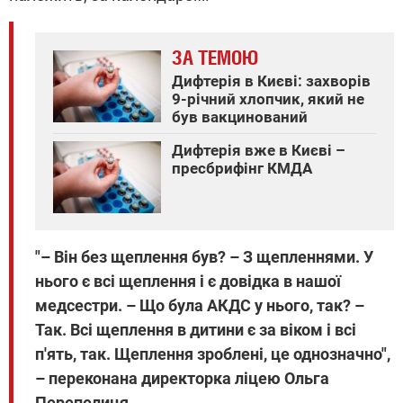
ЗА ТЕМОЮ
Дифтерія в Києві: захворів
9-річний хлопчик, який не
був вакцинований
Дифтерія вже в Києві –
пресбрифінг КМДА
"– Він без щеплення був? – З щепленнями. У
нього є всі щеплення і є довідка в нашої
медсестри. – Що була АКДС у нього, так? –
Так. Всі щеплення в дитини є за віком і всі
п'ять, так. Щеплення зроблені, це однозначно",
– переконана директорка ліцею Ольга
Перепелиця.