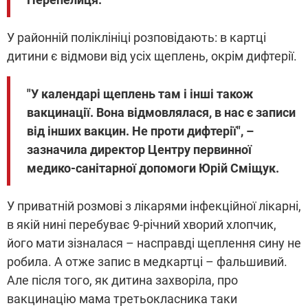
У районній поліклініці розповідають: в картці
дитини є відмови від усіх щеплень, окрім дифтерії.
"У календарі щеплень там і інші також
вакцинації. Вона відмовлялася, в нас є записи
від інших вакцин. Не проти дифтерії", –
зазначила директор Центру первинної
медико-санітарної допомоги Юрій Сміщук.
У приватній розмові з лікарями інфекційної лікарні,
в якій нині перебуває 9-річний хворий хлопчик,
його мати зізналася – насправді щеплення сину не
робила. А отже запис в медкартці – фальшивий.
Але після того, як дитина захворіла, про
вакцинацію мама третьокласника таки