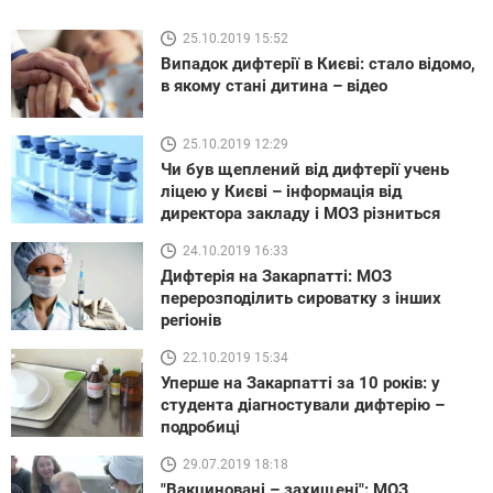
25.10.2019 15:52
Випадок дифтерії в Києві: стало відомо,
в якому стані дитина – відео
25.10.2019 12:29
Чи був щеплений від дифтерії учень
ліцею у Києві – інформація від
директора закладу і МОЗ різниться
24.10.2019 16:33
Дифтерія на Закарпатті: МОЗ
перерозподілить сироватку з інших
регіонів
22.10.2019 15:34
Уперше на Закарпатті за 10 років: у
студента діагностували дифтерію –
подробиці
29.07.2019 18:18
"Вакциновані – захищені": МОЗ