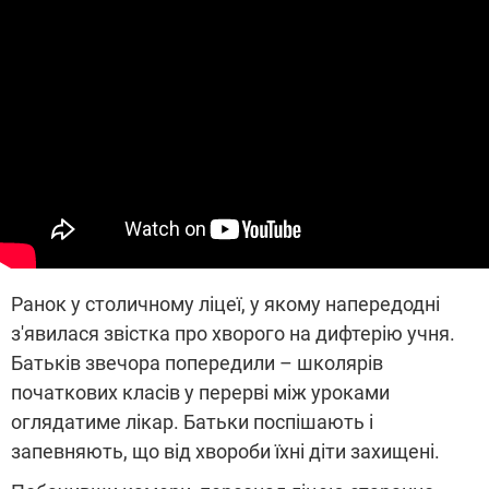
Ранок у столичному ліцеї, у якому напередодні
з'явилася звістка про хворого на дифтерію учня.
Батьків звечора попередили – школярів
початкових класів у перерві між уроками
оглядатиме лікар. Батьки поспішають і
запевняють, що від хвороби їхні діти захищені.