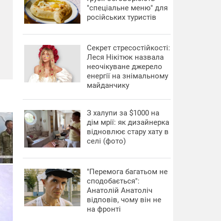
"спеціальне меню" для
російських туристів
Секрет стресостійкості:
Леся Нікітюк назвала
неочікуване джерело
енергії на знімальному
майданчику
З халупи за $1000 на
дім мрії: як дизайнерка
відновлює стару хату в
селі (фото)
"Перемога багатьом не
сподобається":
Анатолій Анатоліч
відповів, чому він не
на фронті