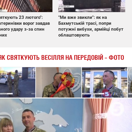
вяткують 23 лютого":
"Ми вже звикли": як на
атеринівки ворог завдав
Бахмутській трасі, попри
ного удару з-за спин
потужні вибухи, армійці побут
них
облаштовують
ЯК СВЯТКУЮТЬ ВЕСІЛЛЯ НА ПЕРЕДОВІЙ – ФОТО