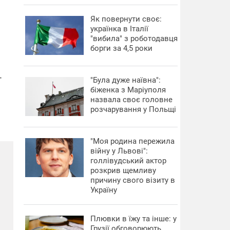
​Як повернути своє:
українка в Італії
"вибила" з роботодавця
борги за 4,5 роки
-
"Була дуже наївна":
біженка з Маріуполя
е
назвала своє головне
розчарування у Польщі
"Моя родина пережила
війну у Львові":
голлівудський актор
розкрив щемливу
причину свого візиту в
Україну
Плювки в їжу та інше: у
Грузії обговорюють