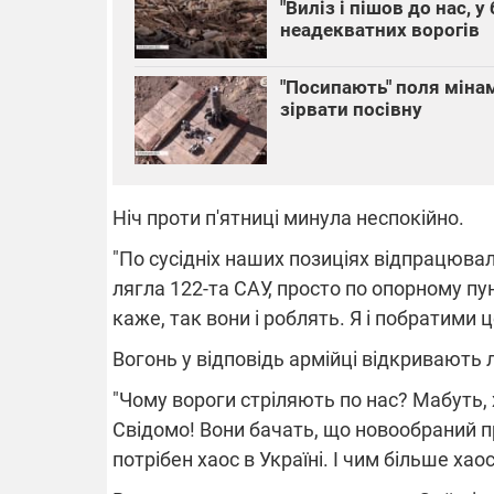
"Виліз і пішов до нас, 
неадекватних ворогів
"Посипають" поля міна
зірвати посівну
Ніч проти п'ятниці минула неспокійно.
"По сусідніх наших позиціях відпрацювала
лягла 122-та САУ, просто по опорному п
каже, так вони і роблять. Я і побратими ц
Вогонь у відповідь армійці відкривають л
"Чому вороги стріляють по нас? Мабуть, 
Свідомо! Вони бачать, що новообраний пр
потрібен хаос в Україні. І чим більше хао