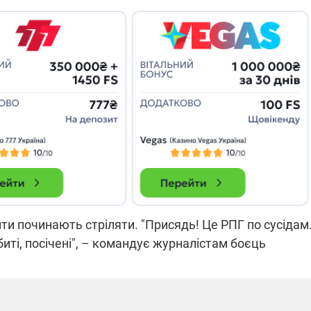
нти починають стріляти. "Присядь! Це РПГ по сусідам
иті, посічені", – командує журналістам боєць