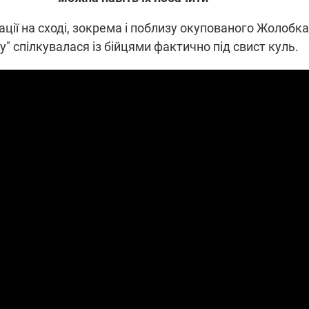
ії на сході, зокрема і поблизу окупованого Жолобка
" спілкувалася із бійцями фактично під свист куль.
ПЛІВКИ МІНДІЧА: СПРАВА
ННЯ СВІТЛА В УКРАЇНІ
ОБОРУДОК ДРУГА ЗЕЛЕНСЬКО
живачів у чотирьох
Нова підозра у справі Міндіча: 
лишається без світла після
взялося за колишнього виконав
бстрілів
директора Енергоатому
ербанки: через аномальну
З колишнього віцепрем'єра Олек
пні, можуть повернутися
Чернишова зняли електронний
ключень – подробиці
браслет стеження
2:09
11.08.2025 15:16
Працюють на
війни" та
передовій:
ндарний
підтримайте
nger
військкорів "5 каналу",