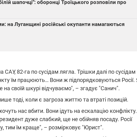
у білій шапочці": оборонці Троїцького розповіли про
ми: на Луганщині російські окупанти намагаються
 САУ, 82-га по сусідам лягла. Трішки далі по сусідам
ункту їм працюють… Вони ж підпорядковуються Росії.
е на своїй шкурі відчуваємо", – згадує "Санич".
ише тоді, коли є загроза життю та втраті позицій.
хочуть нас вбити. Вони ідуть на ескалацію конфлікту.
езидент дуже слабкий, ще не обійняв посаду. Росії
су, тим їм краще", – розмірковує "Юрист".