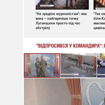
"Не зраділи журналістам": яка
"Так с
вона – найгарячіша точка
біля К
Луганщини просто під час
масова
обстрілу
цивіль
"ВІДПРОСИВСЯ У КОМАНДИРА": 