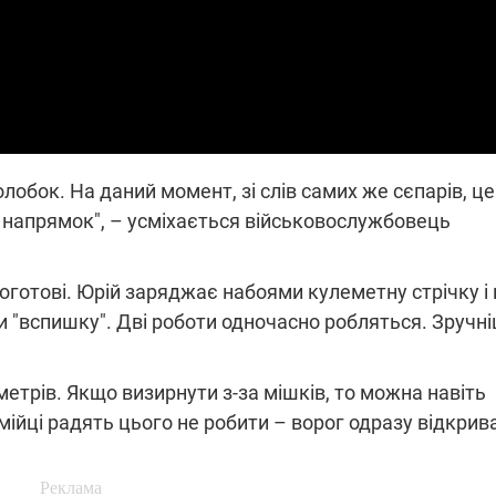
які знімають на
найгарячіших
напрямках фронту
7:15
04.12.2025 12:37
: дрони,
"Відправте
 – триває
Вернадського на
на потреби
фронт": стрілецька
рьох
бригада Повітряних
сил ЗСУ збирає на
обок. На даний момент, зі слів самих же сєпарів, це
НРК Numo
напрямок", – усміхається військовослужбовець
готові. Юрій заряджає набоями кулеметну стрічку і 
и "вспишку". Дві роботи одночасно робляться. Зручні
метрів. Якщо визирнути з-за мішків, то можна навіть
мійці радять цього не робити – ворог одразу відкрив