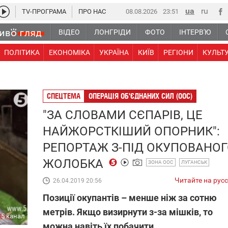
TV-ПРОГРАМА
ПРО НАС
08.08.2026
23 51
ВІДЕО
ЛОНГРІДИ
ФОТО
ІНТЕРВ'Ю
ПОЛІТИКА
ЕКОНОМІКА
УКРАЇНА
КИЇВ
РЕГІОНИ
КУЛЬТ
СПЕЦТЕМА
ОПЕРАЦІЯ ОБ'ЄДНАНИХ СИЛ (ООС)
"ЗА СЛОВАМИ СЄПАРІВ, ЦЕ
НАЙЖОРСТКІШИЙ ОПОРНИК":
РЕПОРТАЖ З-ПІД ОКУПОВАНО
ЖОЛОБКА
ЗОНА ООС
ЛУГАНСЬК
Читайте на рус
26.04.2019 20:56
Позиції окупантів – менше ніж за сотню
метрів. Якщо визирнути з-за мішків, то
5 канал
можна навіть їх побачити