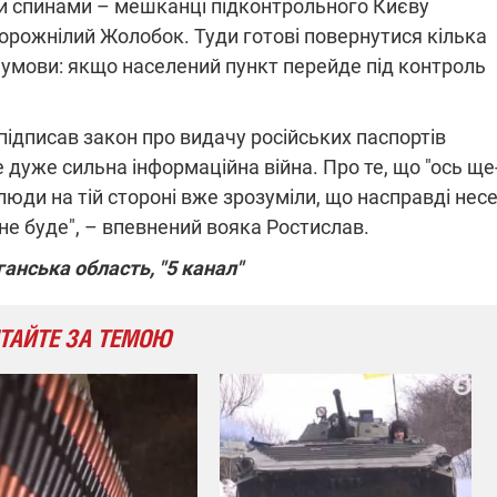
іми спинами – мешканці підконтрольного Києву
орожнілий Жолобок. Туди готові повернутися кілька
 умови: якщо населений пункт перейде під контроль
н підписав закон про видачу російських паспортів
е дуже сильна інформаційна війна. Про те, що "ось ще
 люди на тій стороні вже зрозуміли, що насправді нес
о не буде", – впевнений вояка Ростислав.
анська область, "5 канал"
ТАЙТЕ ЗА ТЕМОЮ