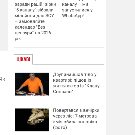
заради рацій: зірки
каналу – ми
"5 каналу" зібрали
запустилися у
мільйони для ЗСУ
WhatsApp!
– замовляйте
календар "Без
цензури" на 2026
рік
ЦІКАВІ
Друг знайшов тіло у
 Як
квартирі: пішов із
життя актор із "Клану
Сопрано"
Повертався з вечірки
через ліс: 7-метрова
змія вбила чоловіка
(фото)