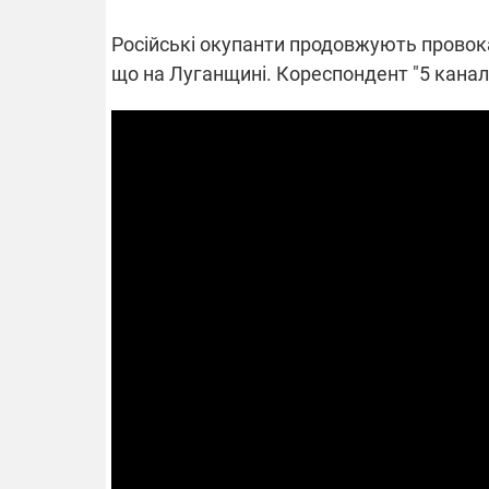
Російські окупанти продовжують провокац
що на Луганщині. Кореспондент "5 каналу
ВІДКЛЮЧЕ
Частина спо
областях за
російських о
Готуйте пав
спеку у сер
графіки від
08.09.2025 1
Підтримай
"Машинерію 
виграй леге
Dodge Challe