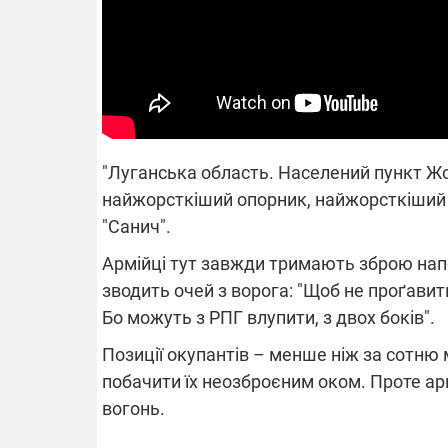
14.11.2025 1
"Око та щит"
РЕБ і пікапи
збір коштів 
одразу чоти
бригад ЗСУ
"Луганська область. Населений пункт Жол
найжорсткіший опорник, найжорсткіший 
"Санич".
Армійці тут завжди тримають зброю напо
зводить очей з ворога: "Щоб не проґавит
Бо можуть з РПГ влупити, з двох боків".
Позиції окупантів – менше ніж за сотню 
побачити їх неозброєним оком. Проте ар
вогонь.