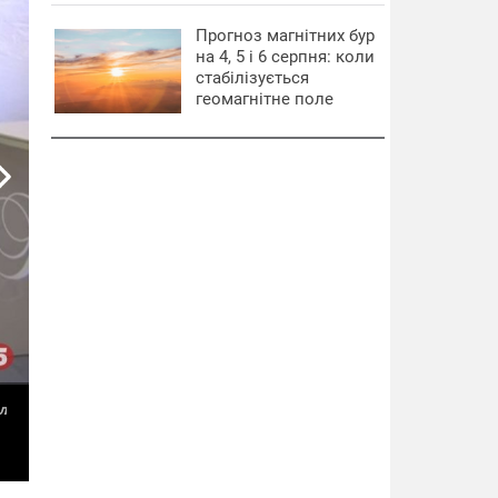
Прогноз магнітних бур
на 4, 5 і 6 серпня: коли
стабілізується
геомагнітне поле
л