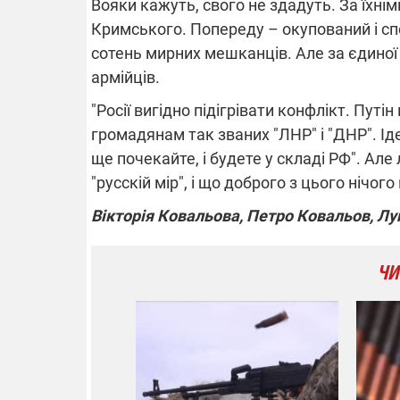
Вояки кажуть, свого не здадуть. За їхн
Кримського. Попереду – окупований і сп
сотень мирних мешканців. Але за єдиної
армійців.
"Росії вигідно підігрівати конфлікт. Путі
громадянам так званих "ЛНР" і "ДНР". Ід
ще почекайте, і будете у складі РФ". Але
"русскій мір", і що доброго з цього нічог
Вікторія Ковальова, Петро Ковальов, Луг
ЧИ