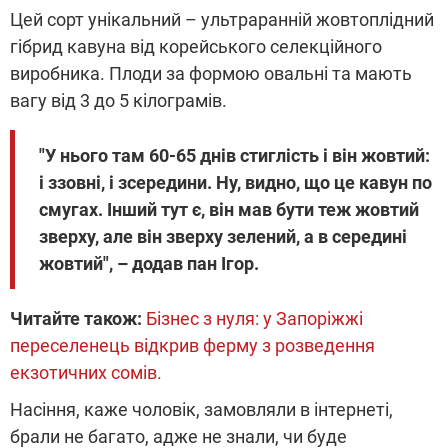
Цей сорт унікальний – ультраранній жовтоплідний
гібрид кавуна від корейського селекційного
виробника. Плоди за формою овальні та мають
вагу від 3 до 5 кілограмів.
"У нього там 60-65 днів стиглість і він жовтий:
і ззовні, і зсередини. Ну, видно, що це кавун по
смугах. Інший тут є, він мав бути теж жовтий
зверху, але він зверху зелений, а в середині
жовтий", – додав пан Ігор.
Читайте також:
Бізнес з нуля: у Запоріжжі
переселенець відкрив ферму з розведення
екзотичних сомів.
Насіння, каже чоловік, замовляли в інтернеті,
брали не багато, адже не знали, чи буде