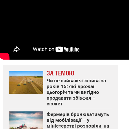
ЗА ТЕМОЮ
Чи не найважчі жнива за
років 15: які врожаї
цьогоріч та чи вигідно
продавати збіжжя –
сюжет
Фермерів бронюватимуть
від мобілізації – у
міністерстві розповіли, на