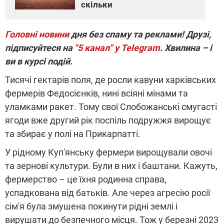
скільки
Головні новини
дня без спаму та реклами! Друзі,
підписуйтеся на
"5 канал" у Telegram
. Хвилина – і
ви в курсі подій.
Тисячі гектарів поля, де росли кавуни харківських
фермерів Федосієнків, нині всіяні мінами та
уламками ракет. Тому свої Слобожанські смугасті
ягоди вже другий рік поспіль подружжя вирощує
та збирає у полі на Прикарпатті.
У рідному Куп'янську фермери вирощували овочі
та зернові культури. Були в них і баштани. Кажуть,
фермерство – це їхня родинна справа,
успадкована від батьків. Але через агресію росії
сім'я була змушена покинути рідні землі і
вирушати до безпечного місця. Тож у березні 2023