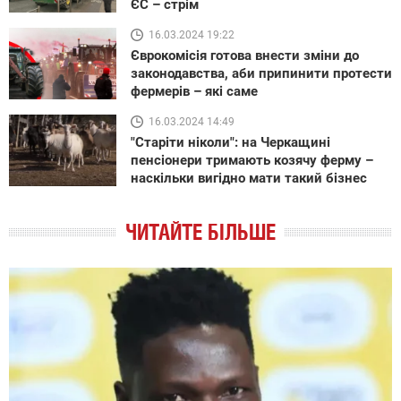
ЄС – стрім
16.03.2024 19:22
Єврокомісія готова внести зміни до
законодавства, аби припинити протести
фермерів – які саме
16.03.2024 14:49
"Старіти ніколи": на Черкащині
пенсіонери тримають козячу ферму –
наскільки вигідно мати такий бізнес
ЧИТАЙТЕ БІЛЬШЕ