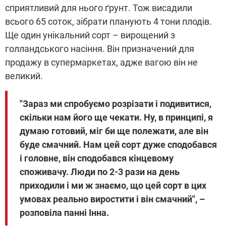
сприятливий для нього ґрунт. Тож висадили
всього 65 соток, зібрати планують 4 тони плодів.
Ще один унікальний сорт – вирощений з
голландського насіння. Він призначений для
продажу в супермаркетах, адже вагою він не
великий.
"Зараз ми спробуємо розрізати і подивитися,
скільки нам його ще чекати. Ну, в принципі, я
думаю готовий, міг би ще полежати, але він
буде смачний. Нам цей сорт дуже сподобався
і головне, він сподобався кінцевому
споживачу. Люди по 2-3 рази на день
приходили і ми ж знаємо, що цей сорт в цих
умовах реально виростити і він смачний", –
розповіла панні Інна.