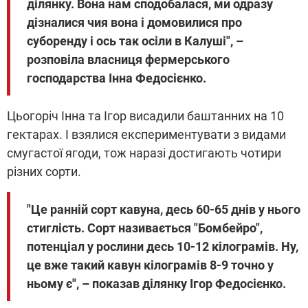
ділянку. Вона нам сподобалася, ми одразу
дізналися чия вона і домовилися про
суборенду і ось так осіли в Калуші", –
розповіла власниця фермерського
господарства Інна Федосієнко.
Цьогоріч Інна та Ігор висадили баштанних на 10
гектарах. І взялися експериментувати з видами
смугастої ягоди, тож наразі достигають чотири
різних сорти.
"Це ранній сорт кавуна, десь 60-65 днів у нього
стиглість. Сорт називається "Бомбейро",
потенціал у рослини десь 10-12 кілограмів. Ну,
це вже такий кавун кілограмів 8-9 точно у
ньому є", – показав ділянку Ігор Федосієнко.