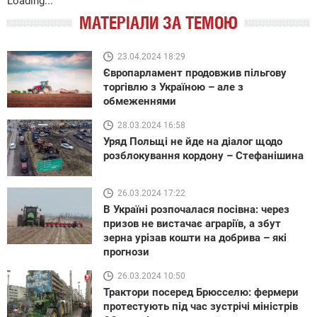
Loading...
МАТЕРІАЛИ ЗА ТЕМОЮ
23.04.2024 18:29
Європарламент продовжив пільгову
торгівлю з Україною – але з
обмеженнями
28.03.2024 16:58
Уряд Польщі не йде на діалог щодо
розблокування кордону – Стефанішина
26.03.2024 17:22
В Україні розпочалася посівна: через
призов не вистачає аграріїв, а збут
зерна урізав кошти на добрива – які
прогнози
26.03.2024 10:50
Трактори посеред Брюсселю: фермери
протестують під час зустрічі міністрів