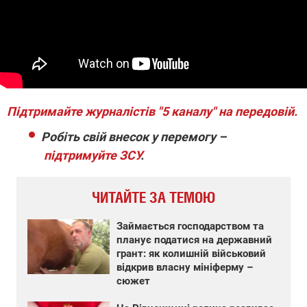
Підтримайте журналістів "5 каналу" на передовій.
Робіть свій внесок у перемогу –
підтримуйте ЗСУ
.
ЧИТАЙТЕ ЗА ТЕМОЮ
Займається господарством та
планує податися на державний
грант: як колишній військовий
відкрив власну мініферму –
сюжет