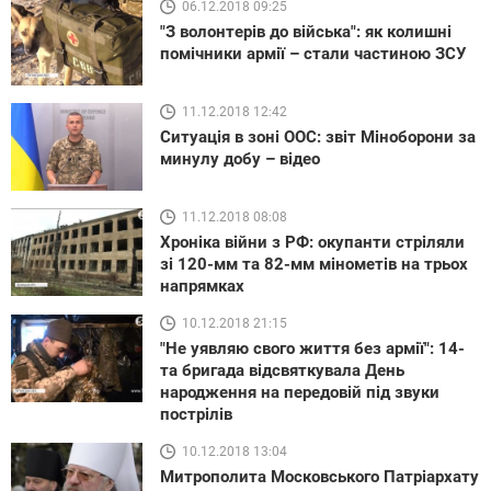
06.12.2018 09:25
"З волонтерів до війська": як колишні
помічники армії – стали частиною ЗСУ
11.12.2018 12:42
Ситуація в зоні ООС: звіт Міноборони за
минулу добу – відео
11.12.2018 08:08
Хроніка війни з РФ: окупанти стріляли
зі 120-мм та 82-мм мінометів на трьох
напрямках
10.12.2018 21:15
"Не уявляю свого життя без армії": 14-
та бригада відсвяткувала День
народження на передовій під звуки
пострілів
10.12.2018 13:04
Митрополита Московського Патріархату