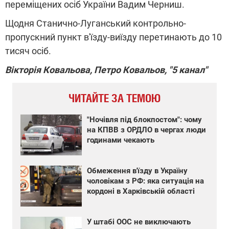
переміщених осіб України Вадим Черниш.
Щодня Станично-Луганський контрольно-
пропускний пункт в'їзду-виїзду перетинають до 10
тисяч осіб.
Вікторія Ковальова, Петро Ковальов, "5 канал"
ЧИТАЙТЕ ЗА ТЕМОЮ
"Ночівля під блокпостом": чому
на КПВВ з ОРДЛО в чергах люди
годинами чекають
Обмеження в'їзду в Україну
чоловікам з РФ: яка ситуація на
кордоні в Харківській області
У штабі ООС не виключають