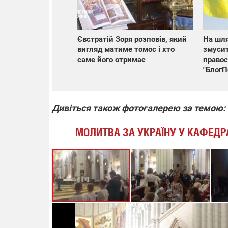
Євстратій Зоря розповів, який
На шля
вигляд матиме томос і хто
змусит
саме його отримає
правос
"БлогП
Дивіться також фотогалерею за темою:
МОЛИТВА ЗА УКРАЇНУ У КАФЕДРА