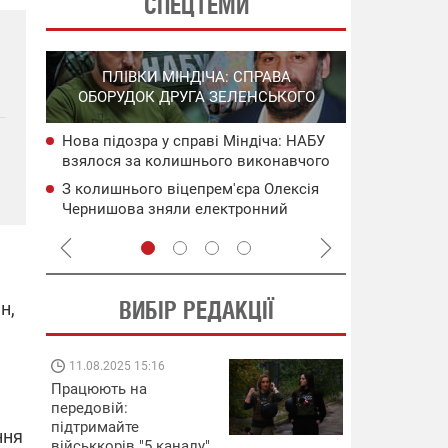
СПЕЦТЕМИ
ПОВНОМА
ПЛІВКИ МІНДІЧА: СПРАВА
НІ
П
ОБОРУДОК ДРУГА ЗЕЛЕНСЬКОГО
У Польщі з
Нова підозра у справі Міндіча: НАБУ
 після
обговорити
взялося за колишнього виконавчого
російські р
директора Енергоатому
альну
Сили оборон
З колишнього віцепрем'єра Олексія
ися
нейтралізу
Чернишова зняли електронний
тис. росіян
браслет стеження
ВИБІР РЕДАКЦІЇ
н,
11.08.2025 15:16
08.09.2025 12:
Працюють на
Підтримай
передовій:
"Машинерію ві
підтримайте
виграй леген
ння
військкорів "5 каналу",
Dodge Challen