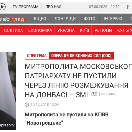
TV-ПРОГРАМА
ПРО НАС
07.08.2026
22 32
ВІДЕО
ЛОНГРІДИ
ФОТО
ІНТЕРВ'Ю
ПОЛІТИКА
ЕКОНОМІКА
УКРАЇНА
КИЇВ
РЕГІОНИ
КУЛЬТ
СПЕЦТЕМА
ОПЕРАЦІЯ ОБ'ЄДНАНИХ СИЛ (ООС)
МИТРОПОЛИТА МОСКОВСЬКО
ПАТРІАРХАТУ НЕ ПУСТИЛИ
ЧЕРЕЗ ЛІНІЮ РОЗМЕЖУВАННЯ
НА ДОНБАСІ – ЗМІ
ЗОНА ООС
10.12.2018 13:04
Митрополита не пустили на КПВВ
"Новотроїцьке"
spreso.tv