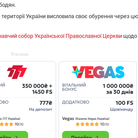
бодян.
території України висловила своє обурення через ц
14.11.2025 17:15
"Око та щит": дрони,
РЕБ і пікапи – триває
навчий собор Української Православної Церкви
щодо
збір коштів на потреби
одразу чотирьох
бригад ЗСУ