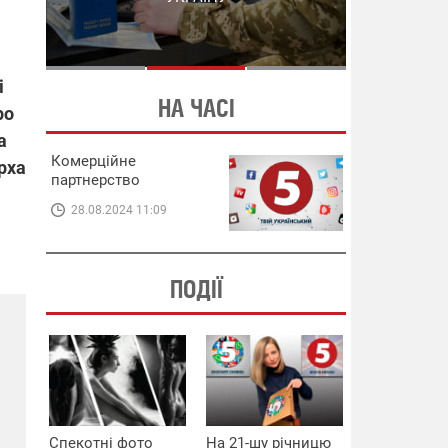
СХЕМИ В ЕНЕРГЕТИЦІ
ЕНЕРГЕТИЦІ
і
НА ЧАСІ
ро
а
Комерційне
рха
партнерство
28.08.2024 11:09
ПОДІЇ
Спекотні фото
На 21-шу річницю