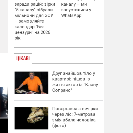
заради рацій: зірки
каналу – ми
"5 каналу" зібрали
запустилися у
мільйони для ЗСУ
WhatsApp!
– замовляйте
календар "Без
цензури" на 2026
рік
ЦІКАВІ
Друг знайшов тіло у
квартирі: пішов із
життя актор із "Клану
Сопрано"
Повертався з вечірки
через ліс: 7-метрова
змія вбила чоловіка
(фото)