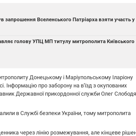
в запрошення Вселенського Патріарха взяти участь у
ВІДКЛЮЧЕННЯ СВІТЛА В УКРАЇ
вляє голову УПЦ МП титулу митрополита Київського
Частина споживачів у чотирьох
областях залишається без світла
російських обстрілів
Готуйте павербанки: через аном
спеку у серпні, можуть повернут
графіки відключень – подробиці
итрополиту Донецькому і Маріупольському Іларіону
і. Інформацію про заборону на в'їзд з окупованих
тавник Державної прикордонної служби Олег Слободя
08.09.2025 12:09
алили в Службі безпеки України, тому митрополита
Підтримай
"Машинерію війни" та
виграй легендарний
енника через лінію розмежування, але кінцеве ріше
Dodge Challenger