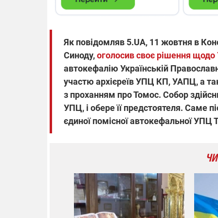
Як повідомляв 5.UA, 11 жовтня в Кон
Синоду,
оголосив своє рішення щодо 
автокефалію Українській Православні
участю архієреїв УПЦ КП, УАПЦ, а т
з проханням про Томос. Собор здійсн
УПЦ, і обере її предстоятеля. Саме 
єдиної помісної автокефальної УПЦ 
ЧИ