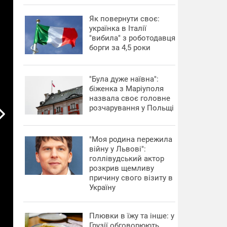
​Як повернути своє:
українка в Італії
"вибила" з роботодавця
борги за 4,5 роки
"Була дуже наївна":
біженка з Маріуполя
назвала своє головне
розчарування у Польщі
"Моя родина пережила
війну у Львові":
голлівудський актор
розкрив щемливу
причину свого візиту в
Україну
Плювки в їжу та інше: у
Грузії обговорюють