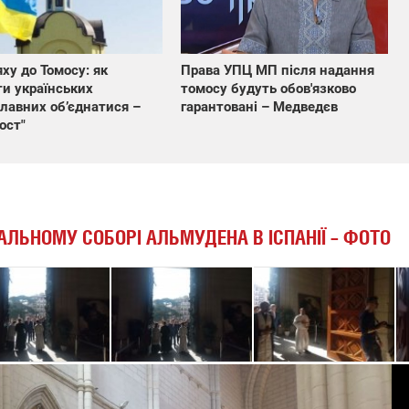
ху до Томосу: як
Права УПЦ МП після надання
и українських
томосу будуть обов'язково
лавних об’єднатися –
гарантовані – Медведєв
ост"
ЛЬНОМУ СОБОРІ АЛЬМУДЕНА В ІСПАНІЇ – ФОТО