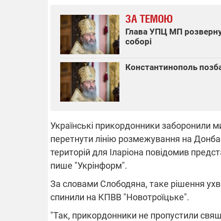
ЗА ТЕМОЮ
Глава УПЦ МП розверну
соборі
Константинополь позба
Українські прикордонники заборонили м
перетнути лінію розмежування на Донбас
територій для Іларіона повідомив предс
пише "Укрінформ".
За словами Слободяна, таке рішення ухв
спинили на КПВВ "Новотроїцьке".
"Так, прикордонники не пропустили свящ