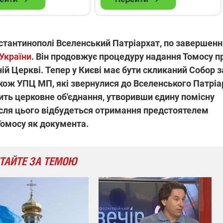
стантинополі Вселенський Патріархат, по завершенн
України
. Він продовжує процедуру надання Томосу п
й Церкві. Тепер у Києві має бути скликаний Собор з
акож УПЦ МП, які звернулися до Вселенського Патріа
ить церковне об'єднання, утворивши єдину помісну
після цього відбудеться отримання предстоятелем
Томосу як документа.
ТАЙТЕ ЗА ТЕМОЮ