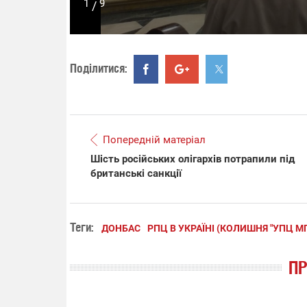
1
9
/
Поділитися:
Попередній матеріал
Шість російських олігархів потрапили під
британські санкції
Теги:
ДОНБАС
РПЦ В УКРАЇНІ (КОЛИШНЯ "УПЦ МП
П