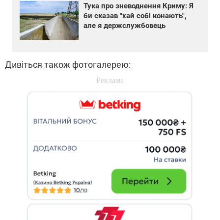
Тука про зневоднення Криму: Я
би сказав "хай собі конають",
але я держслужбовець
Дивіться також фотогалерею: