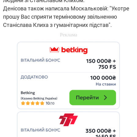
людини зі Станіславом Клихом.
Денісова також написала Москальковій: "Укотре
прошу Вас сприяти терміновому звільненню
Станіслава Клиха з гуманітарних підстав".