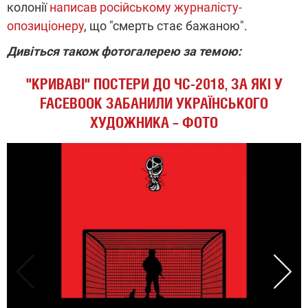
колонії
написав російському журналісту-
опозиціонеру
, що "смерть стає бажаною".
Дивіться також фотогалерею за темою:
"КРИВАВІ" ПОСТЕРИ ДО ЧС-2018, ЗА ЯКІ У
FACEBOOK ЗАБАНИЛИ УКРАЇНСЬКОГО
ХУДОЖНИКА – ФОТО