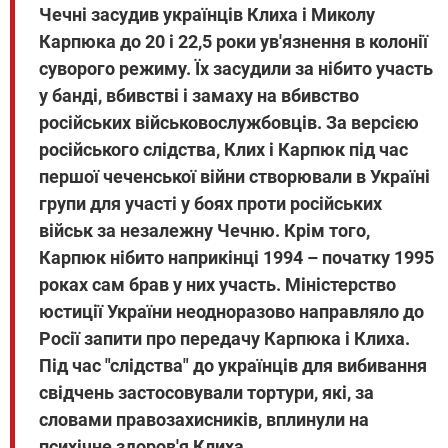
Чечні засудив українців Клиха і Миколу
Карпюка до 20 і 22,5 роки ув'язнення в колонії
суворого режиму. Їх засудили за нібито участь
у банді, вбивстві і замаху на вбивство
російських військовослужбовців. За версією
російського слідства, Клих і Карпюк під час
першої чеченської війни створювали в Україні
групи для участі у боях проти російських
військ за незалежну Чечню. Крім того,
Карпюк нібито наприкінці 1994 – початку 1995
роках сам брав у них участь. Міністерство
юстиції України неодноразово направляло до
Росії запити про передачу Карпюка і Клиха.
Під час "слідства" до українців для вибивання
свідчень застосовували тортури, які, за
словами правозахисників, вплинули на
психічне здоров'я Клиха.