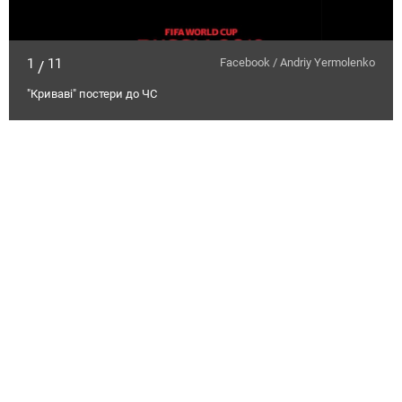
1
11
Facebook / Andriy Yermolenko
/
"Криваві" постери до ЧС