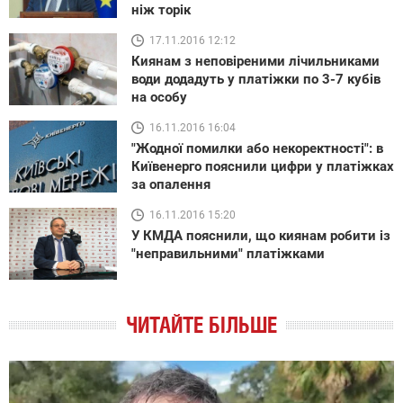
ніж торік
17.11.2016 12:12
Киянам з неповіреними лічильниками
води додадуть у платіжки по 3-7 кубів
на особу
16.11.2016 16:04
"Жодної помилки або некоректності": в
Київенерго пояснили цифри у платіжках
за опалення
16.11.2016 15:20
У КМДА пояснили, що киянам робити із
"неправильними" платіжками
ЧИТАЙТЕ БІЛЬШЕ