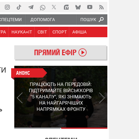
СПЕЦТЕМИ
ДОПОМОГА
ПОШУК
УРА
НАУКА+IT
СВІТ
СПОРТ
АФІША
ПРЯМИЙ ЕФІР
ТИ
АНОНС
АНОНС
КІНЕЦЬ ВОРОЖИМ
ПРАЦЮЮТЬ НА ПЕРЕДОВІЙ:
"МОЛНІЯМ" ТА FPV: ЯК
ПІДТРИМАЙТЕ ВІЙСЬККОРІВ
УКРАЇНСЬКИЙ STEP-3
"5 КАНАЛУ", ЯКІ ЗНІМАЮТЬ
ЗМІНЮЄ ПРАВИЛА ГРИ –
НА НАЙГАРЯЧІШИХ
ПОДРОБИЦІ ПРО
ь
НАПРЯМКАХ ФРОНТУ
ПЕРЕХОПЛЮВАЧ