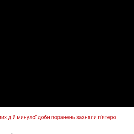
які знімають на
найгарячіших
напрямках фронту
7:15
04.12.2025 12:37
: дрони,
"Відправте
 – триває
Вернадського на
на потреби
фронт": стрілецька
рьох
бригада Повітряних
сил ЗСУ збирає на
НРК Numo
их дій минулої доби поранень зазнали п'ятеро