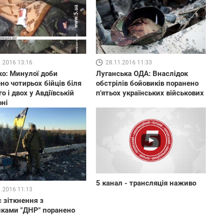
1.2016 13:16
28.11.2016 11:33
о: Минулої доби
Луганська ОДА: Внаслідок
но чотирьох бійців біля
обстрілів бойовиків поранено
о і двох у Авдіївській
п'ятьох українських військових
ні
5 канал - трансляція наживо
1.2016 11:13
с зіткнення з
ками "ДНР" поранено