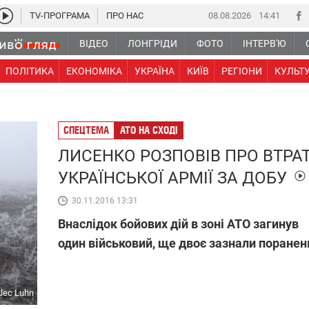
TV-ПРОГРАМА
ПРО НАС
08.08.2026
14:41
ВІДЕО
ЛОНГРІДИ
ФОТО
ІНТЕРВ'Ю
ПОЛІТИКА
ЕКОНОМІКА
УКРАЇНА
КИЇВ
РЕГІОНИ
КУЛЬТ
СПЕЦТЕМА
АТО НА СХОДІ
ЛИСЕНКО РОЗПОВІВ ПРО ВТРА
УКРАЇНСЬКОЇ АРМІЇ ЗА ДОБУ
30.11.2016 13:31
Внаслідок бойових дій в зоні АТО загинув
один військовий, ще двоє зазнали поранен
Alec Luhn