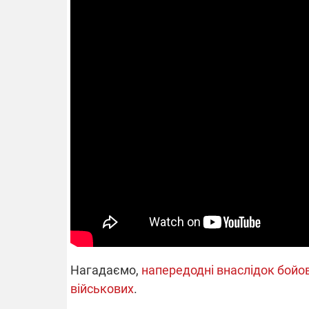
14.11.2025 1
"Око та щит"
РЕБ і пікапи
збір коштів 
одразу чоти
бригад ЗСУ
Нагадаємо,
напередодні внаслідок бойов
військових
.