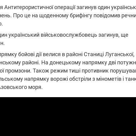
я Антитерористичної операції загинув один українсь
анень. Про це на щоденному брифінгу повідомив речн
о.
ПЛІВКИ МІНДІЧА: СПРАВА
ННЯ СВІТЛА В УКРАЇНІ
ОБОРУДОК ДРУГА ЗЕЛЕНСЬКО
один український військовослужбовець загинув, ще
н.
живачів у чотирьох
Нова підозра у справі Міндіча: 
лишається без світла після
взялося за колишнього виконав
ямку бойові дії велися в районі Станиці Луганської,
бстрілів
директора Енергоатому
ербанки: через аномальну
З колишнього віцепрем'єра Олек
нському районі. На донецькому напрямку дві потужн
пні, можуть повернутися
Чернишова зняли електронний
ключень – подробиці
браслет стеження
ької промзони. Також режим тиші противник порушува
ольському напрямку ворожі обстріли з мінометів і тан
 Азовського моря.
2:09
11.08.2025 15:16
Працюють на
війни" та
передовій:
ндарний
підтримайте
nger
військкорів "5 каналу",