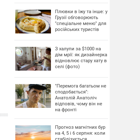
Плювки в їжу та інше: у
Грузії обговорюють
"спеціальне меню" для
російських туристів
З халупи за $1000 на
дім мрії: як дизайнерка
відновлює стару хату в
селі (фото)
"Перемога багатьом не
сподобається":
Анатолій Анатоліч
відповів, чому він не
на фронті
Прогноз магнітних бур
на 4, 5 і 6 серпня: коли
стабілізується