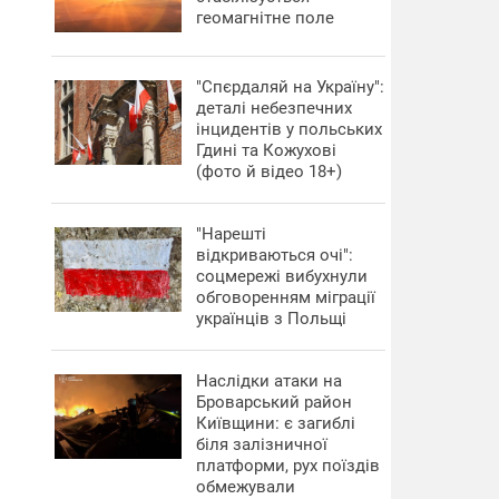
геомагнітне поле
"Спєрдаляй на Україну":
деталі небезпечних
інцидентів у польських
Гдині та Кожухові
(фото й відео 18+)
"Нарешті
відкриваються очі":
соцмережі вибухнули
обговоренням міграції
українців з Польщі
Наслідки атаки на
Броварський район
Київщини: є загиблі
біля залізничної
платформи, рух поїздів
обмежували