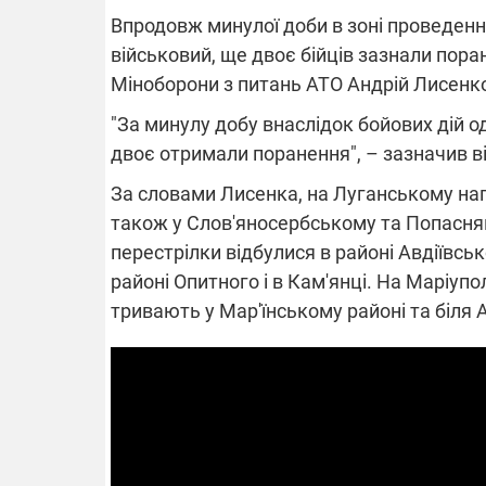
Впродовж минулої доби в зоні проведенн
військовий, ще двоє бійців зазнали пор
Міноборони з питань АТО Андрій Лисенк
ВІДКЛЮЧЕ
"За минулу добу внаслідок бойових дій 
двоє отримали поранення", – зазначив ві
Частина спо
областях за
За словами Лисенка, на Луганському напр
російських о
Готуйте пав
також у Слов'яносербському та Попасня
спеку у сер
графіки від
перестрілки відбулися в районі Авдіївс
районі Опитного і в Кам'янці. На Маріуп
тривають у Мар'їнському районі та біля
08.09.2025 1
Підтримай
"Машинерію 
виграй леге
Dodge Challe