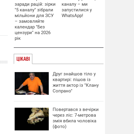
заради рацій: зірки
каналу – ми
"5 каналу" зібрали
запустилися у
мільйони для ЗСУ
WhatsApp!
– замовляйте
календар "Без
цензури" на 2026
рік
ЦІКАВІ
Друг знайшов тіло у
квартирі: пішов із
життя актор із "Клану
Сопрано"
Повертався з вечірки
через ліс: 7-метрова
змія вбила чоловіка
(фото)