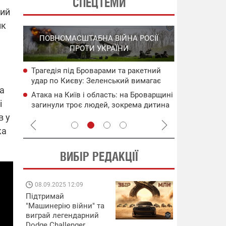
СПЕЦТЕМИ
кий
ик
СПЕЦОПЕРА
ПОВНОМАСШТАБНА ВІЙНА РОСІЇ
НА РО
ПРОТИ УКРАЇНИ
ГО
Трагедія під Броварами та ракетний
НАБУ
Нові удари 
удар по Києву: Зеленський вимагає
чого
інфраструкт
 а
нових санкцій проти рф
уражені об'
Атака на Київ і область: на Броварщині
сія
Операція "
і
загинули троє людей, зокрема дитина
систем ураз
(оновлено)
флоту рф
в у
ка
ВИБІР РЕДАКЦІЇ
08.09.2025 12:09
11.08.2025 15:
Підтримай
Працюють на
"Машинерію війни" та
передовій:
виграй легендарний
підтримайте
Dodge Challenger
військкорів "5