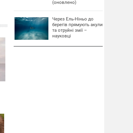
(оновлено)
Через Ель-Ніньо до
берегів прямують акули
та отруйні змії –
науковці