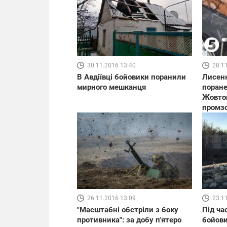
30.11.2016 13:40
28.1
В Авдіївці бойовики поранили
Лисенк
мирного мешканця
поране
Жовтог
промзо
26.11.2016 13:09
23.1
"Масштабні обстріли з боку
Під ча
противника": за добу п'ятеро
бойови