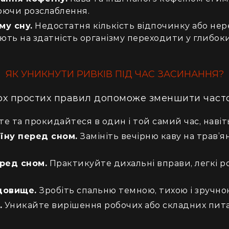
юючи розслаблення.
у сну.
Недостатня кількість відпочинку або нер
ть на здатність організму переходити у глибоки
ЯК УНИКНУТИ РИВКІВ ПІД ЧАС ЗАСИНАННЯ?
ох простих правил допоможе зменшити часто
е та прокидайтеся в один і той самий час, навіть
їну перед сном.
Замініть вечірню каву на трав’я
ред сном.
Практикуйте дихальні вправи, легкі р
довище.
Зробіть спальню темною, тихою і зручно
.
Уникайте вирішення робочих або складних пита