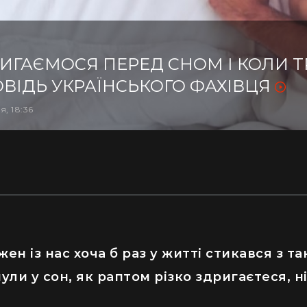
ИГАЄМОСЯ ПЕРЕД СНОМ І КОЛИ Т
ОВІДЬ УКРАЇНСЬКОГО ФАХІВЦЯ
я, 18:36
жен із нас хоча б раз у житті стикався з 
ли у сон, як раптом різко здригаєтеся, н