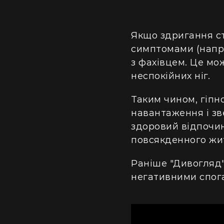
Якщо здригання с
симптомами (напри
з фахівцем. Це мо
неспокійних ніг.
Таким чином, гіпн
навантаження і зв
здоровий відпочи
повсякденного жи
Раніше "Дивогляд"
негативними спог