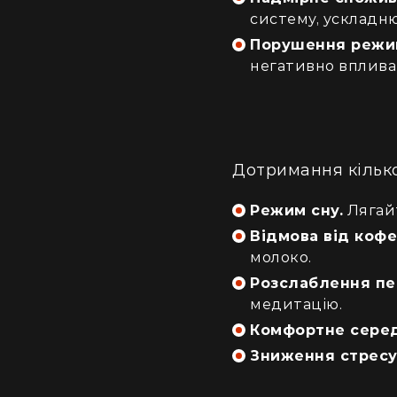
систему, ускладн
Порушення режим
негативно впливаю
Дотримання кільк
Режим сну.
Лягайт
Відмова від кофе
молоко.
Розслаблення пе
медитацію.
Комфортне сере
Зниження стресу