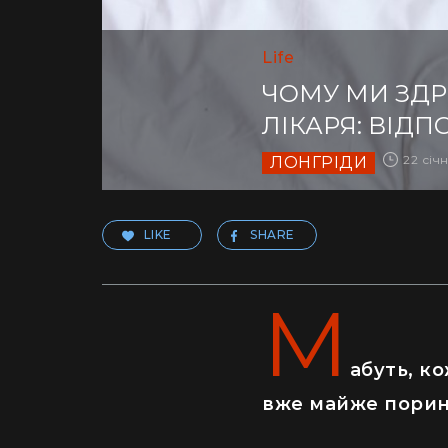
Life
ЧОМУ МИ ЗДР
ЛІКАРЯ: ВІДП
22 січн
ЛОНГРІДИ
LIKE
SHARE
М
абуть, ко
вже майже порину