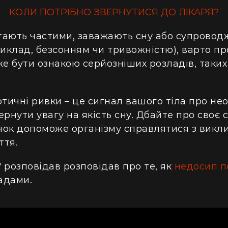
КОЛИ ПОТРІБНО ЗВЕРНУТИСЯ ДО ЛІКАРЯ?
тають частими, заважають сну або супрово
клад, безсонням чи тривожністю), варто п
же бути ознакою серйозніших розладів, таки
отичні ривки – це сигнал вашого тіла про нео
ернути увагу на якість сну. Дбайте про своє 
нок допоможе організму справлятися з викл
ття.
 розповідав розповідав про те, як
недосип п
адами.