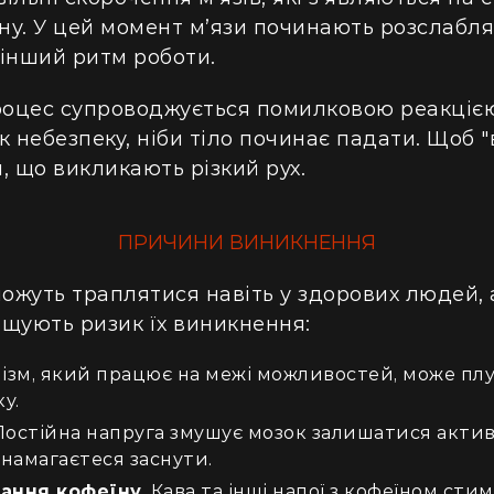
сну. У цей момент м’язи починають розслабля
інший ритм роботи.
процес супроводжується помилковою реакціє
як небезпеку, ніби тіло починає падати. Щоб "
, що викликають різкий рух.
ПРИЧИНИ ВИНИКНЕННЯ
можуть траплятися навіть у здорових людей, а
вищують ризик їх виникнення:
ізм, який працює на межі можливостей, може плу
у.
остійна напруга змушує мозок залишатися актив
намагаєтеся заснути.
ання кофеїну.
Кава та інші напої з кофеїном ст