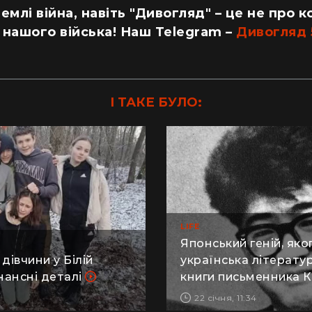
емлі війна, навіть "Дивогляд" – це не про к
 нашого війська! Наш Telegram –
Дивогляд 
І ТАКЕ БУЛО:
LIFE
Японський геній, яко
івчини у Білій
українська літератур
нансні деталі
книги письменника 
22 січня, 11:34