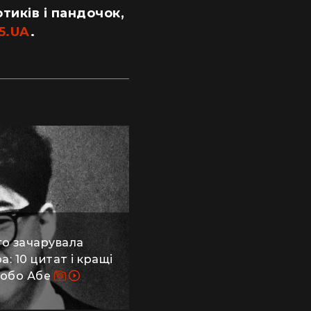
отиків і пандочок,
5.UA
.
го зачарувала
а: 10 цитат і кращі
Кобо Абе