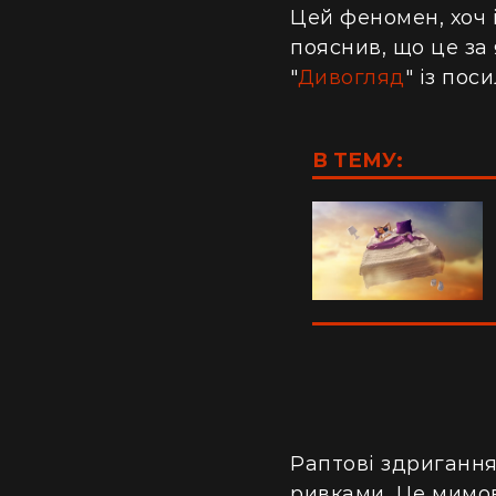
Цей феномен, хоч 
пояснив, що це за
"
Дивогляд
" із по
В ТЕМУ:
Раптові здригання
ривками. Це мимові