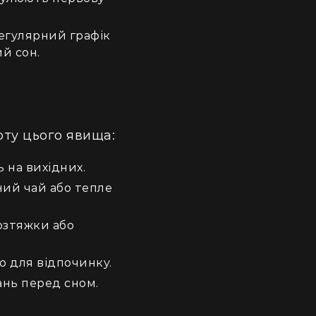
егулярний графік
й сон.
ту цього явища:
 на вихідних.
ний чай або тепле
озтяжки або
ю для відпочинку.
нь перед сном.