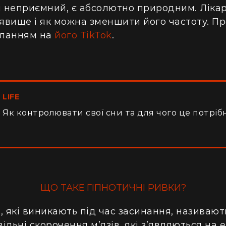
і неприємний, є абсолютно природним. Лікар
 явище і як можна зменшити його частоту. П
силанням на
його TikTok
.
LIFE
Як контролювати свої сни та для чого це потріб
ЩО ТАКЕ ГІПНОТИЧНІ РИВКИ?
, які виникають під час засинання, називаю
льні скорочення м’язів, які з’являються на е