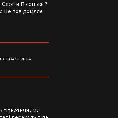
 Сергій Пісоцький
ро це повідомляє
но: пояснення
ть гіпнотичними
тапі переходу тіла