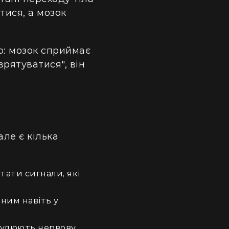
тися, а мозок
ю: мозок сприймає
врятуватися", він
ле є кілька
тати сигнали, які
ним навіть у
имулюють нервову