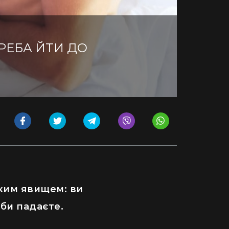
РЕБА ЙТИ ДО
таким явищем: ви
іби падаєте.