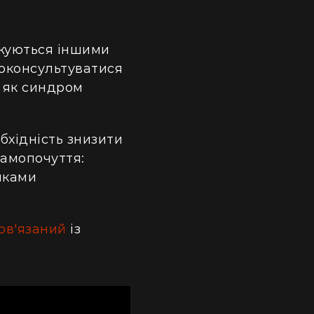
джуються іншими
роконсультуватися
х як синдром
бхідність знизити
самопочуття:
иками
ов'язаний
із