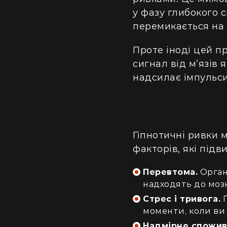
у фазу глибокого 
перемикається на 
Проте іноді цей 
сигнал від м’язів 
надсилає імпульси
Гіпнотичні ривки 
факторів, які під
Перевтома.
Орган
надходять до мозк
Стрес і тривога.
П
моменти, коли ви 
Надмірне спожив