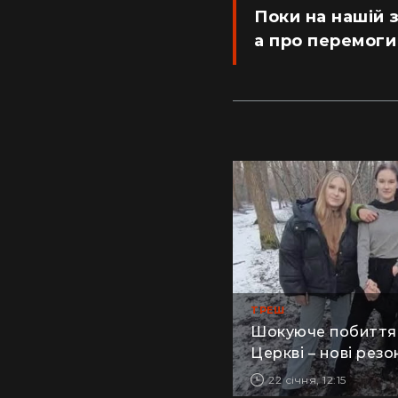
Поки на нашій з
а про перемоги
ТРЕШ
Шокуюче побиття д
Церкві – нові резо
22 січня, 12:15