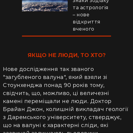
знаки зодіаку
та астрологія
– нове
відкриття
вченого
ЯКЩО НЕ ЛЮДИ, ТО ХТО?
Нове дослідження так званого
"загубленого валуна", який взяли зі
Стоунхенджа понад 90 років тому,
свідчить, що, можливо, ці величезні
камені переміщали не люди. Доктор
Брайан Джон, колишній викладач геології
з Даремського університету, стверджує,
що на валуні є характерні сліди, які