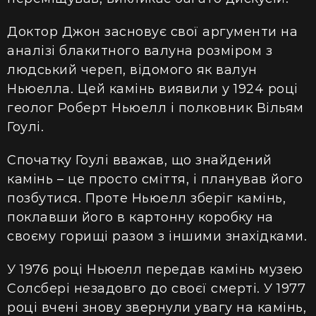
Доктор Джон засновує свої аргументи на
аналізі блакитного валуна розміром з
людський череп, відомого як валун
Ньюелла. Цей камінь виявили у 1924 році
геолог Роберт Ньюелл і полковник Вільям
Гоулі.
Спочатку Гоулі вважав, що знайдений
камінь – це просто сміття, і планував його
позбутися. Проте Ньюелл зберіг камінь,
поклавши його в картонну коробку на
своєму горищі разом з іншими знахідками.
У 1976 році Ньюелл передав камінь музею
Солсбері незадовго до своєї смерті. У 1977
році вчені знову звернули увагу на камінь,