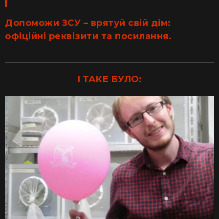
Допоможи ЗСУ – врятуй свій дім:
офіційні реквізити та посилання.
І ТАКЕ БУЛО: