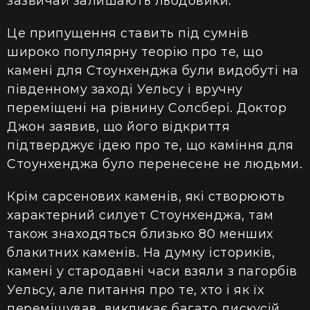
зазвичай залишають льодовики.
Це припущення ставить під сумнів
широко популярну теорію про те, що
камені для Стоунхенджа були видобуті на
південному заході Уельсу і вручну
переміщені на рівнину Солсбері. Доктор
Джон заявив, що його відкриття
підтверджує ідею про те, що каміння для
Стоунхенджа було перенесене не людьми.
Крім сарсенових каменів, які створюють
характерний силует Стоунхенджа, там
також знаходяться близько 80 менших
блакитних каменів. На думку істориків,
камені у стародавні часи взяли з пагорбів
Уельсу, але питання про те, хто і як їх
переміщував, викликає багато дискусій.