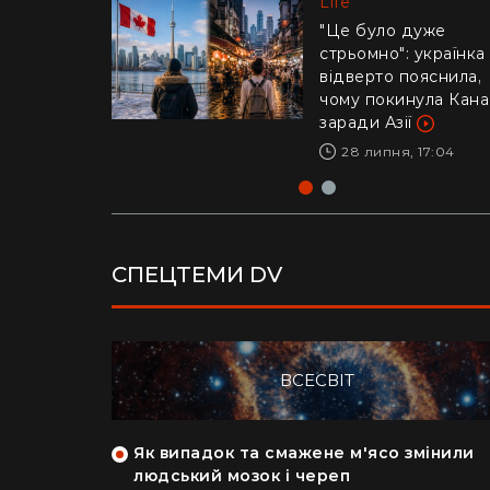
Life
Life
"Це було дуже
стрьомно": українка
Драматичне відео і
відверто пояснила,
Каліфорнії: 16-річни
чому покинула Кан
ризикнув життям
заради Азії
заради дитини –
реакція Трампа
28 липня, 17:04
29 липня, 10:04
СПЕЦТЕМИ DV
ВСЕСВІТ
як кияни
Як випадок та смажене м'ясо змінили