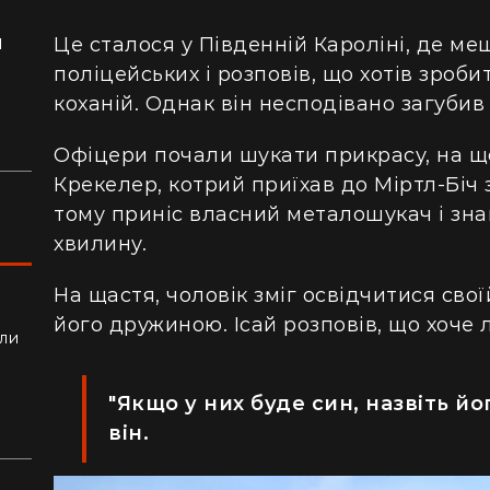
я
Це сталося у Південній Кароліні, де м
ло
поліцейських і розповів, що хотів зроби
коханій. Однак він несподівано загубив
Офіцери почали шукати прикрасу, на що
Крекелер, котрий приїхав до Міртл-Біч 
тому приніс власний металошукач і зн
хвилину.
На щастя, чоловік зміг освідчитися свої
його дружиною. Ісай розповів, що хоче 
ли
алки
"Якщо у них буде син, назвіть йо
він.