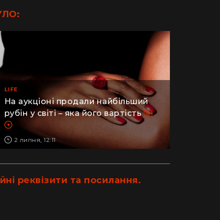
УЛО:
LIFE
На аукціоні продали найбільший
рубін у світі – яка його вартість
2 липня, 12:11
йні реквізити та посилання.