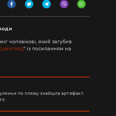
ороди
міг чоловікові, який загубив
Дивогляд
" із посиланням на
гулянки по пляжу знайшла артефакт,
ото