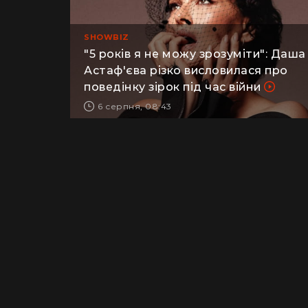
SHOWBIZ
"5 років я не можу зрозуміти": Даша
Астаф'єва різко висловилася про
поведінку зірок під час війни
6 серпня, 08:43