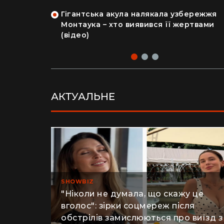
на райський
людський мозок і череп
Гігантська акула налякала узбережжя
рка продала
Монтаука – хто виявився її жертвами
 купила дім
(відео)
АКТУАЛЬНЕ
SHOWBIZ
"Ніколи не думала, що скажу це
вголос": зірки соцмереж після