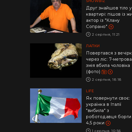
SHOWBIZ
Друг знайшов тіло у
квартирі: пішов із ж
актор із "Клану
Сопрано"
2 серпня, 11:21
ЛАПКИ
Повертався з вечір
через ліс: 7-метрова
змія вбила чоловіка
(фото)
2 серпня, 18:18
LIFE
​Як повернути своє:
українка в Італії
"вибила" з
роботодавця борги
4,5 роки
1 серпня, 10:56