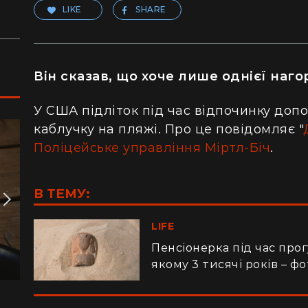
LIKE
SHARE
Він сказав, що хоче лише однієї наг
У США підліток під час відпочинку допо
каблучку на пляжі. Про це повідомляє "
Поліцейське управління Міртл-Біч
.
В ТЕМУ:
LIFE
Пенсіонерка під час про
якому 3 тисячі років – ф