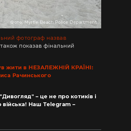
ретворили хату в Карпатах на райський
людський м
точок (фото)
Гігантська
двокімнатної в село: блогерка продала
Монтаука – 
Фото: Myrtle Beach Police Department
артиру за "єВідновлення" та купила дім
(відео)
пінопласту (відео)
льний фотограф назвав
а також показав фінальний
ув жити в НЕЗАЛЕЖНІЙ КРАЇНІ:
ниса Рачинського
 "Дивогляд" – це не про котиків і
 війська! Наш Telegram –