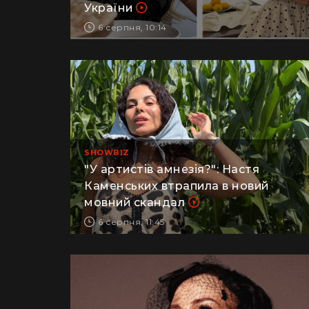
обстрілів замислюються про виїзд з
України
6 серпня, 10:14
SHOWBIZ
"У артистів амнезія?": Настя
Каменських втрапила в новий
мовний скандал
6 серпня, 11:45