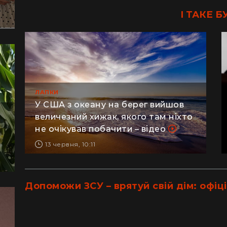
І ТАКЕ Б
ЛАПКИ
У США з океану на берег вийшов
величезний хижак, якого там ніхто
не очікував побачити – відео
13 червня, 10:11
Допоможи ЗСУ – врятуй свій дім: офіці