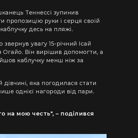
ешканець Теннессі зупинив
ти пропозицію руки і серця своїй
 каблучку десь на пляжі.
 звернув увагу 15-річний Ісай
з Огайо. Він вирішив допомогти, а
айшов каблучку менш ніж за
й дівчині, яка погодилася стати
лише однієї нагороди від пари.
го на мою честь", – поділився