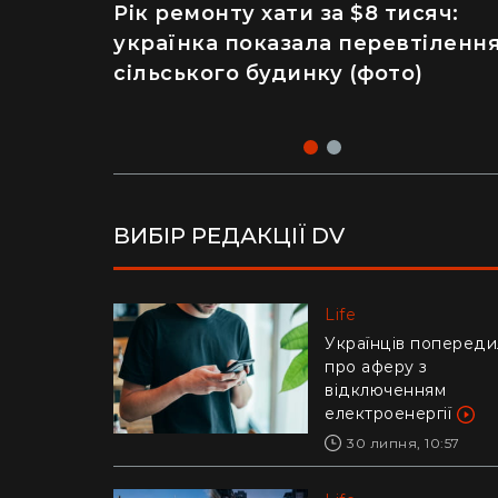
Рік ремонту хати за $8 тисяч:
Майже 2 тисячі отруєнь через
українка показала перевтіленн
салат – як відвідування
сільського будинку (фото)
популярного ресторану призве
до госпіталізації
ВИБІР РЕДАКЦІЇ DV
Life
Life
Українців попереди
Ледь втримали на
про аферу з
руках: у Дніпрі риб
відключенням
витягли з річки
електроенергії
гігантського коропа
(відео)
30 липня, 10:57
28 липня, 17:47