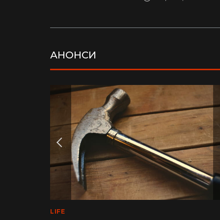
АНОНСИ
LIFE
MEDINFO