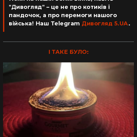
"Дивогляд" – це не про котиків і
пандочок, а про перемоги нашого
війська! Наш Telegram
Дивогляд 5.UA
.
І ТАКЕ БУЛО: