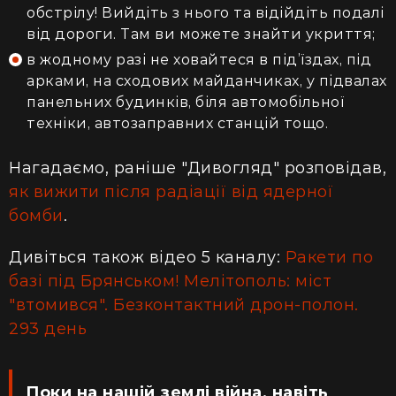
обстрілу! Вийдіть з нього та відійдіть подалі
від дороги. Там ви можете знайти укриття;
в жодному разі не ховайтеся в під’їздах, під
арками, на сходових майданчиках, у підвалах
панельних будинків, біля автомобільної
техніки, автозаправних станцій тощо.
Нагадаємо, раніше "Дивогляд" розповідав,
як вижити після радіації від ядерної
бомби
.
Дивіться також відео 5 каналу:
Ракети по
базі під Брянськом! Мелітополь: міст
"втомився". Безконтактний дрон-полон.
293 день
Поки на нашій землі війна, навіть