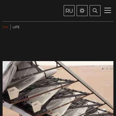
RU
DV
LIFE