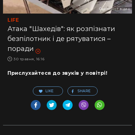
Скріншот відео
LIFE
Атака "Шахедів": як розпізнати
безпілотник і де рятуватися –
поради
30 травня, 16:16
Прислухайтеся до звуків у повітрі!
LIKE
SHARE