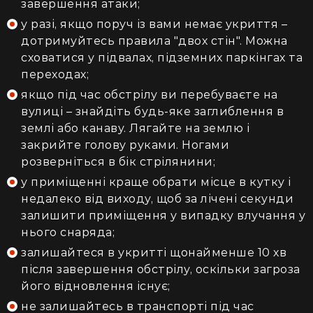
завершення атаки;
у разі, якщо поруч із вами немає укриття –
дотримуйтесь правила "двох стін". Можна
сховатися у підвалах, підземних паркінгах та
переходах;
якщо під час обстрілу ви перебуваєте на
вулиці – знайдіть будь-яке заглиблення в
землі або канаву. Лягайте на землю і
закрийте голову руками. Ногами
розверніться в бік стрілянини;
у приміщенні краще обрати місце в кутку і
недалеко від виходу, щоб за лічені секунди
залишити приміщення у випадку влучання у
нього снаряда;
залишайтеся в укритті щонайменше 10 хв
після завершення обстрілу, оскільки загроза
його відновлення існує;
не залишайтесь в транспорті під час