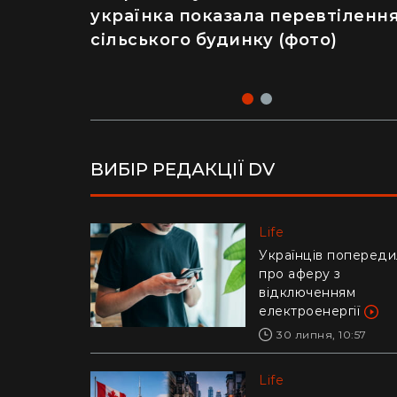
українка показала перевтіленн
салат – як відвідування
сільського будинку (фото)
популярного ресторану призве
до госпіталізації
ВИБІР РЕДАКЦІЇ DV
Life
Life
Українців попереди
Ледь втримали на
про аферу з
руках: у Дніпрі риб
відключенням
витягли з річки
електроенергії
гігантського коропа
(відео)
30 липня, 10:57
28 липня, 17:47
Life