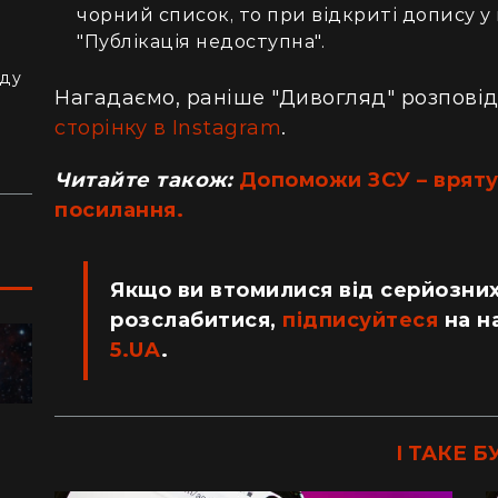
чорний список, то при відкриті допису 
з
"Публікація недоступна".
й
аду
Нагадаємо, раніше "Дивогляд" розпові
сторінку в Instagram
.
Читайте також:
Допоможи ЗСУ – врятуй
посилання.
Якщо ви втомилися від серйозних
розслабитися,
підписуйтеся
на н
5.UA
.
ПОДОРОЖІ
І ТАКЕ Б
"Я відчув, як трясеться земля": перед
"Ж
сотнями туристів в ущелині впали валуни
пе