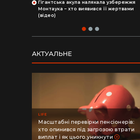
Гігантська акула налякала узбережжя
рка продала
Монтаука – хто виявився її жертвами
 купила дім
(відео)
АКТУАЛЬНЕ
LIFE
Масштабні перевірки пенсіонерів:
хто опинився під загрозою втрати