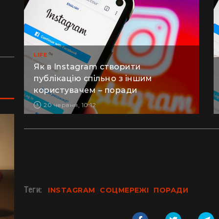
(відео)
ку
Життя на круїзному лайнері: скільки
З 
коштує купити каюту та мешкати в морі
кв
з 
LIFE
Як в Instagram створити
публікацію спільно з іншим
користувачем – поради
20 червня, 10:12
Теги:
INSTAGRAM
СОЦМЕРЕЖІ
ПОРАДИ