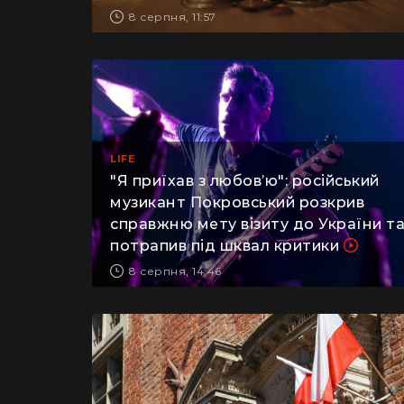
виплат і як цього уникнути
8 серпня, 11:57
LIFE
"Я приїхав з любов’ю": російський
музикант Покровський розкрив
справжню мету візиту до України т
потрапив під шквал критики
8 серпня, 14:46