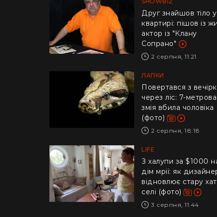
SHOWBIZ
Друг знайшов тіло у
квартирі: пішов із ж
актор із "Клану
Сопрано"
2 серпня, 11:21
ЛАПКИ
Повертався з вечір
через ліс: 7-метрова
змія вбила чоловіка
(фото)
2 серпня, 18:18
LIFE
З халупи за $1000 н
дім мрії: як дизайне
відновлює стару хат
селі (фото)
3 серпня, 11:44