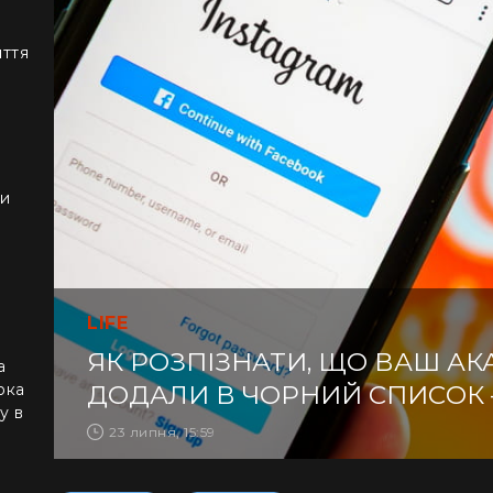
иття
ки
LIFE
ЯК РОЗПІЗНАТИ, ЩО ВАШ АК
а
рка
ДОДАЛИ В ЧОРНИЙ СПИСОК 
у в
23 липня, 15:59