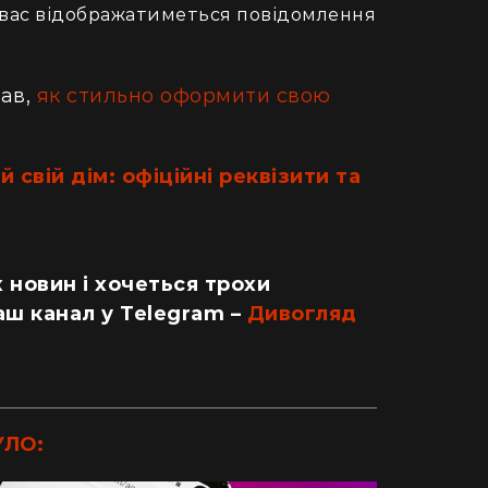
у вас відображатиметься повідомлення
дав,
як стильно оформити свою
 свій дім: офіційні реквізити та
 новин і хочеться трохи
аш канал у Telegram –
Дивогляд
ДІМ
УЛО:
одну рослину не посаджу": як кияни
Як випадок
ретворили хату в Карпатах на райський
людський м