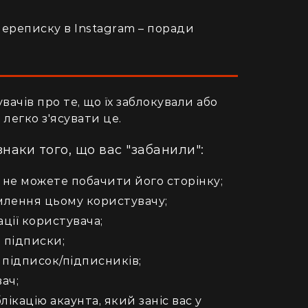
ереписку в Instagram – поради
вачів про те, що їх заблокували або
 легко з'ясувати це.
наки того, що вас "забанили":
е не можете побачити його сторінку;
млення цьому користувачу;
ації користувача;
 підписки;
 підписок/підписників;
вач;
кацію акаунта, який заніс вас у