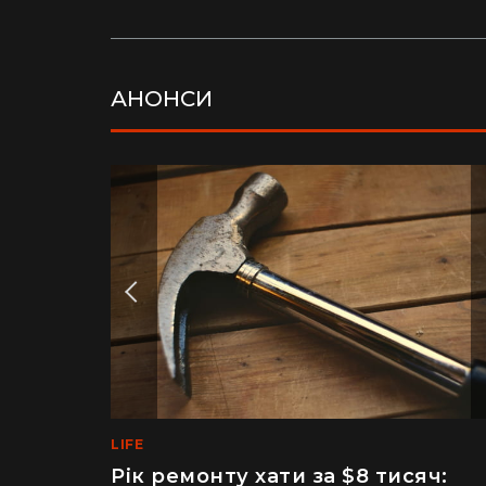
АНОНСИ
LIFE
MEDINFO
Рік ремонту хати за $8 тисяч:
Майже 2 тисячі отруєнь через