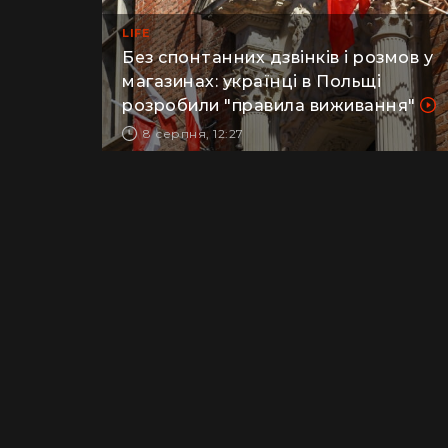
LIFE
Без спонтанних дзвінків і розмов у
магазинах: українці в Польщі
розробили "правила виживання"
8 серпня, 12:27