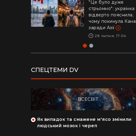
Life
"Це було дуже
стрьомно": українка
Драматичне відео і
відверто пояснила,
Каліфорнії: 16-річни
чому покинула Кан
ризикнув життям
заради Азії
заради дитини –
реакція Трампа
28 липня, 17:04
29 липня, 10:04
СПЕЦТЕМИ DV
ВСЕСВІТ
як кияни
Як випадок та смажене м'ясо змінили
на райський
людський мозок і череп