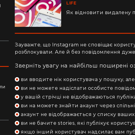
LIFE
я
Як відновити видалену п
ло
Зауважте, що Instagram не сповіщає користу
розблокували. Але й без повідомлення дуже
Зверніть увагу на найбільш поширені оз
ви вводите нік користувача у пошуку, ал
ли
ви не можете надіслати особисте повідо
алки
у вашій стрічці не відображаються публік
ви на можете знайти акаунт через спільні
акаунт не відображається у списку ваших
ви не бачите stories, які публікує користу
якщо інший користувач надсилає вам публі