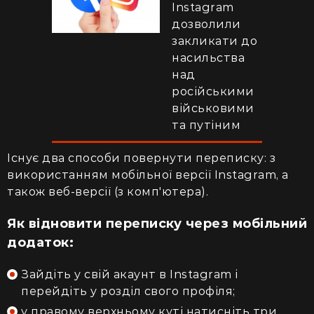
Instagram
дозволили
закликати до
насильства
над
російськими
військовими
та путіним
Існує два способи повернути переписку: з
використанням мобільної версії Instagram, а
також веб-версії (з комп'ютера).
Як відновити переписку через мобільний
додаток:
Зайдіть у свій акаунт в Instagram і
перейдіть у розділ свого профіля;
у правому верхньому куті натисніть три