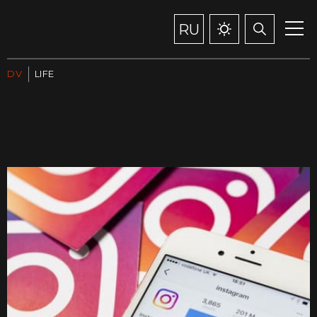
RU
DV
LIFE