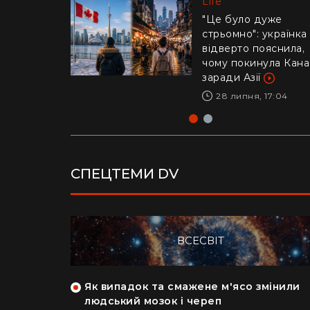
Life
Life
"Це було дуже
стрьомно": українка
Драматичне відео і
відверто пояснила,
Каліфорнії: 16-річни
чому покинула Кан
ризикнув життям
заради Азії
заради дитини –
реакція Трампа
28 липня, 17:04
29 липня, 10:04
СПЕЦТЕМИ DV
ВСЕСВІТ
як кияни
Як випадок та смажене м'ясо змінили