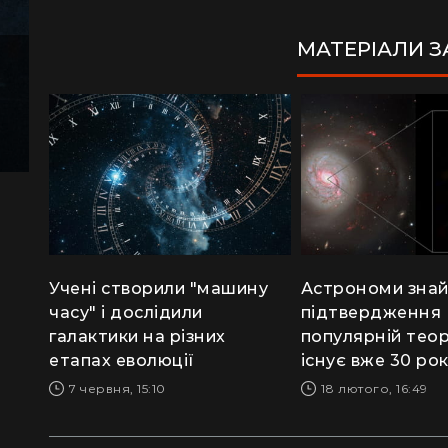
МАТЕРІАЛИ 
Учені створили "машину
Астрономи зна
часу" і дослідили
підтвердження
галактики на різних
популярній теор
етапах еволюції
існує вже 30 ро
7 червня, 15:10
18 лютого, 16:49