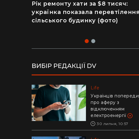
Рік ремонту хати за $8 тисяч:
Майже 2 тисячі отруєнь через
українка показала перевтіленн
салат – як відвідування
сільського будинку (фото)
популярного ресторану призве
до госпіталізації
ВИБІР РЕДАКЦІЇ DV
Life
Life
Українців попереди
Ледь втримали на
про аферу з
руках: у Дніпрі риб
відключенням
витягли з річки
електроенергії
гігантського коропа
(відео)
30 липня, 10:57
28 липня, 17:47