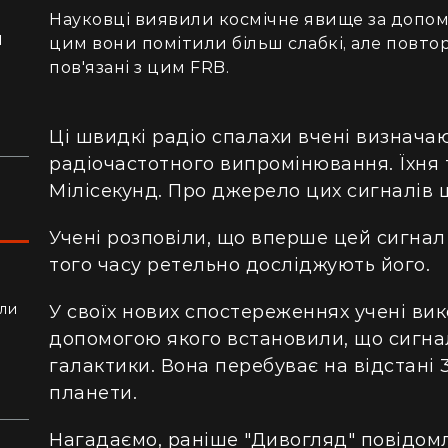
Науковці виявили космічне явище за допомо
я
цим вони помітили більш слабкі, але повт
ло
пов'язані з цим FRB.
Ці швидкі радіо спалахи вчені визначаю
радіочастотного випромінювання. Їхня 
Мілісекунд. Про джерело цих сигналів щ
Учені розповіли, що вперше цей сигнал 
того часу ретельно досліджують його.
ли
У своїх нових спостереженнях учені ви
алки
допомогою якого встановили, що сигна
галактики. Вона перебуває на відстані 
планети.
Нагадаємо, раніше "Дивогляд" повідом