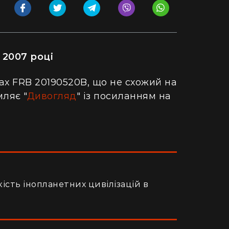
 2007 році
ах FRB 20190520B, що не схожий на
ляє "
Дивогляд
" із посиланням на
кість інопланетних цивілізацій в