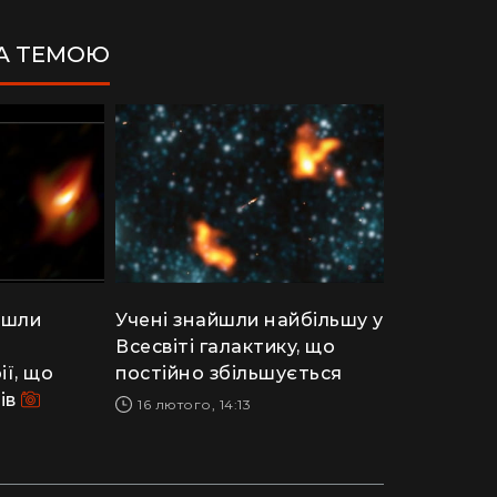
ЗА ТЕМОЮ
йшли
Учені знайшли найбільшу у
Всесвіті галактику, що
ії, що
постійно збільшується
ків
16 лютого, 14:13