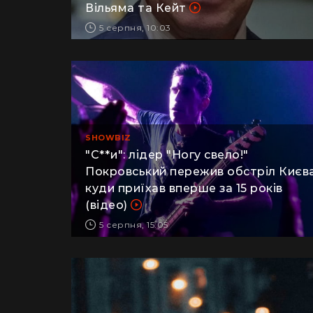
Чарльз обурився поведінкою
Вільяма та Кейт
5 серпня, 10:03
SHOWBIZ
"С**и": лідер "Ногу свело!"
Покровський пережив обстріл Києва
куди приїхав вперше за 15 років
(відео)
5 серпня, 15:05