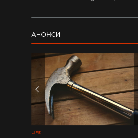
АНОНСИ
LIFE
MEDINFO