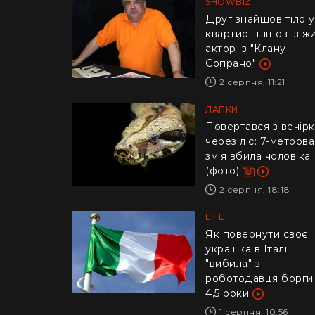
SHOWBIZ
Друг знайшов тіло у
квартирі: пішов із ж
актор із "Клану
Сопрано"
2 серпня, 11:21
ЛАПКИ
Повертався з вечір
через ліс: 7-метрова
змія вбила чоловіка
(фото)
2 серпня, 18:18
LIFE
​Як повернути своє:
українка в Італії
"вибила" з
роботодавця борги
4,5 роки
1 серпня, 10:56