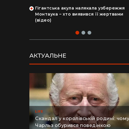
на райський
людський мозок і череп
Гігантська акула налякала узбережжя
рка продала
Монтаука – хто виявився її жертвами
 купила дім
(відео)
АКТУАЛЬНЕ
LIFE
Скандал у королівській родині: чом