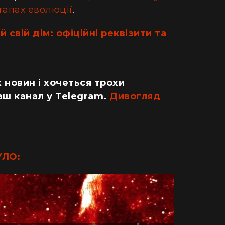
етапах еволюції
.
 свій дім: офіційні реквізити та
 новин і хочеться трохи
аш канал у Telegram.
Дивогляд
УЛО:
ДІМ
одну рослину не посаджу": як кияни
Як випадок