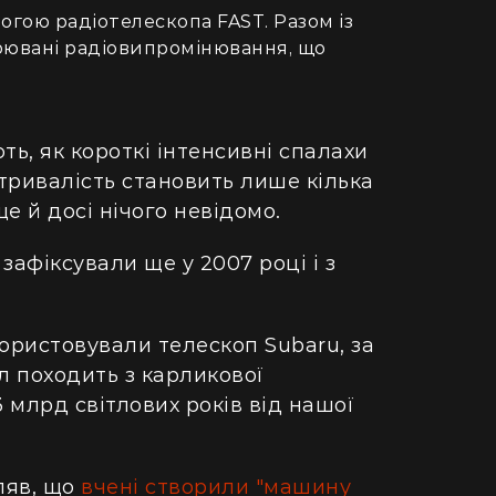
гою радіотелескопа FAST. Разом із
орювані радіовипромінювання, що
ть, як короткі інтенсивні спалахи
тривалість становить лише кілька
е й досі нічого невідомо.
зафіксували ще у 2007 році і з
користовували телескоп Subaru, за
л походить з карликової
3 млрд світлових років від нашої
ляв, що
вчені створили "машину