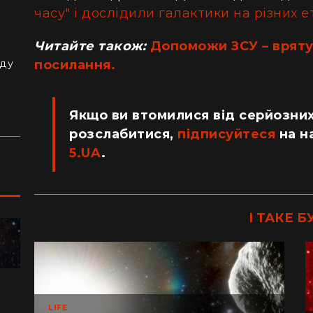
часу" і дослідили галактики на різних 
з
Читайте також:
Допоможи ЗСУ – врятуй
й
посилання.
аду
Якщо ви втомилися від серйозних
розслабитися,
підписуйтеся
на н
5.UA
.
І ТАКЕ Б
ПОДОРОЖІ
"Я відчув, як трясеться земля": перед
"Ж
LIFE