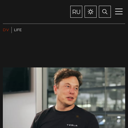
RU
DV
LIFE