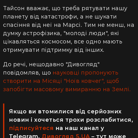
Тайсон вважає, що треба рятувати нашу
планету від катастрофи, а не шукати
спасіння від неї на Марсі. Тим не менш, на
думку астрофізика, "молоді люди", які
цікавляться космосом, все одно мають
отримувати підтримку від інших.
До речі, нещодавно "Дивогляд"
повідомляв, що
науковці пропонують
створити на Місяці "Ноїв ковчег", щоб
запобігти масовому вимиранню на Землі.
Якщо ви втомилися від серйозних
новин і хочеться трохи розслабитися,
підписуйтеся
на наш канал у
Telegram.
Дивогляд 5.UA
– тут може