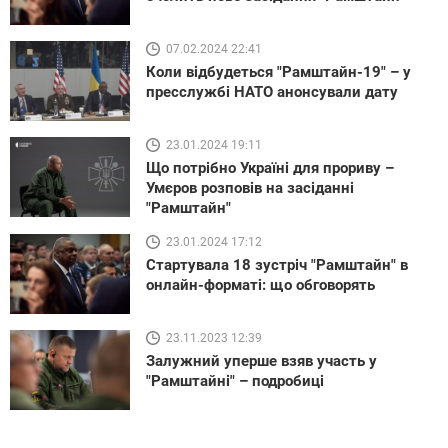
07.02.2024 22:41
Коли відбудеться "Рамштайн-19" – у
пресслужбі НАТО анонсували дату
23.01.2024 19:11
Що потрібно Україні для прориву –
Умєров розповів на засіданні
"Рамштайн"
23.01.2024 17:12
Стартувала 18 зустріч "Рамштайн" в
онлайн-форматі: що обговорять
23.11.2023 12:39
Залужний уперше взяв участь у
"Рамштайні" – подробиці