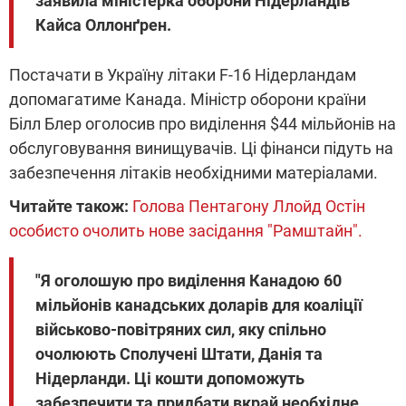
заявила міністерка оборони Нідерландів
Кайса Оллонґрен.
Постачати в Україну літаки F-16 Нідерландам
допомагатиме Канада. Міністр оборони країни
Білл Блер оголосив про виділення $44 мільйонів на
обслуговування винищувачів. Ці фінанси підуть на
забезпечення літаків необхідними матеріалами.
Читайте також:
Голова Пентагону Ллойд Остін
особисто очолить нове засідання "Рамштайн".
"Я оголошую про виділення Канадою 60
мільйонів канадських доларів для коаліції
військово-повітряних сил, яку спільно
очолюють Сполучені Штати, Данія та
Нідерланди. Ці кошти допоможуть
забезпечити та придбати вкрай необхідне