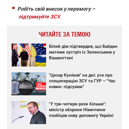
Робіть свій внесок у перемогу –
підтримуйте ЗСУ
.
ЧИТАЙТЕ ЗА ТЕМОЮ
Білий дім підтвердив, що Байден
матиме зустріч із Зеленським у
Вашингтоні
"Цезар Куніков" на дні: усе про
спецоперацію ЗСУ та ГУР – "Час
новин: підсумки"
"У три-чотири рази більше":
міністр оборони Німеччини
пообіцяв нову допомогу Україні