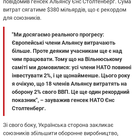
повідомив генсек Альянсу Єнс Столтенберг. Сума
витрат сягатиме $380 мільярдів, що є рекордом
для союзників.
"Ми досягаємо реального прогресу:
Європейські члени Альянсу витрачають
більше. Проте деяким учасникам ще є над
чим працювати. Тому що на Вільнюському
саміті ми домовилися: усі члени НАТО повинні
інвестувати 2%, і це щонайменше. Цього року
я очікую, що 18 членів Альянсу витратять на
оборону 2% свого ВВП. Це ще один рекордний
показник", – зауважив генсек НАТО Єнс
Столтенберг.
Зі свого боку, Українська сторона закликає
союзників збільшити оборонне виробництво,