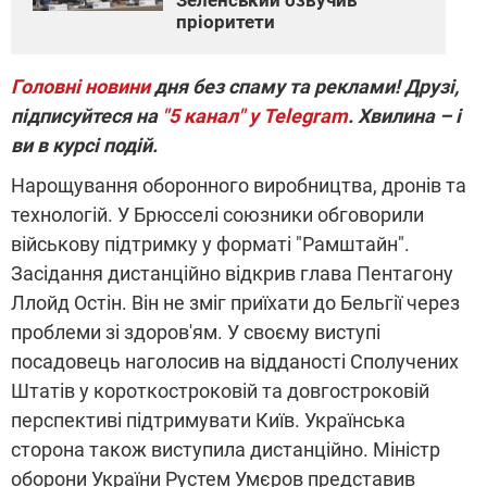
Зеленський озвучив
пріоритети
Головні новини
дня без спаму та реклами! Друзі,
підписуйтеся на
"5 канал" у Telegram
. Хвилина – і
ви в курсі подій.
Нарощування оборонного виробництва, дронів та
технологій. У Брюсселі союзники обговорили
військову підтримку у форматі "Рамштайн".
Засідання дистанційно відкрив глава Пентагону
Ллойд Остін. Він не зміг приїхати до Бельгії через
проблеми зі здоров'ям. У своєму виступі
посадовець наголосив на відданості Сполучених
Штатів у короткостроковій та довгостроковій
перспективі підтримувати Київ. Українська
сторона також виступила дистанційно. Міністр
оборони України Рустем Умєров представив