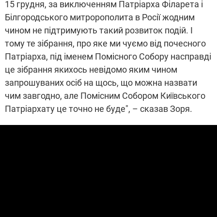
15 грудня, за виключенням Патріарха Філарета і
Білгородського митророполита в Росії жодним
чином не підтримують такий розвиток подій. І
тому те зібрання, про яке ми чуємо від почесного
Патріарха, під іменем Помісного Собору насправді
це зібрання якихось невідомо яким чином
запрошуваних осіб на щось, що можна назвати
чим завгодно, але Помісним Собором Київського
Патріархату це точно не буде", – сказав Зоря.