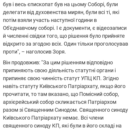
був і весь єпископат був на цьому Соборі, були
делегати від духовенства мирян, були всі ті, які
потім взяли участь наступної години в
Об'єднавчому соборі. І є документи, є відеозаписи
й численні свідки того, що рішення було прийняте
відкрито за згодою всіх. Один тільки проголосував
проти", – наголосив Зоря.
Він продовжив: "За цим рішенням відповідно
припиняють свою діяльність статутні органи і
припиняє свою чинність статут УПЦ КП. Згідно
навіть статуту Київського Патріархату, якщо його
прочитати, то там вказано, що Помісний собор,
архієрейський собор скликається Патріархом
разом зі Священним Синодом. Священного синоду
Київського Патріархату немає. Всі члени
священного синоду КП, які були в його складі на