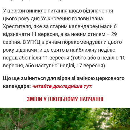
У церкви виникло питання щодо відзначення
цього року дня Усікновення голови Івана
Хрестителя, яке за старим календарем мали б
відзначати 11 вересня, а за новим стилем – 29
серпня. В УГКЦ вірянам порекомендували цього
року відзначити це свято в найближчу неділю
перед або після 11 вересня (тобто або в неділю 10
вересня, або наступної неділі, 17 вересня).
Що ще зміниться для вірян зі зміною церковного
календаря:
читайте докладніше тут
.
ЗМІНИ У ШКІЛЬНОМУ НАВЧАННІ