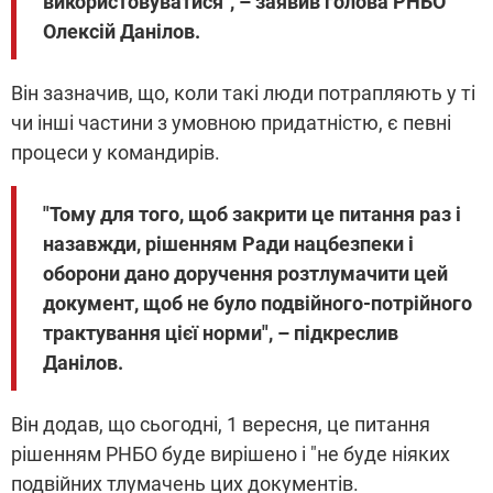
використовуватися", – заявив голова РНБО
Олексій Данілов.
Він зазначив, що, коли такі люди потрапляють у ті
чи інші частини з умовною придатністю, є певні
процеси у командирів.
"Тому для того, щоб закрити це питання раз і
назавжди, рішенням Ради нацбезпеки і
оборони дано доручення розтлумачити цей
документ, щоб не було подвійного-потрійного
трактування цієї норми", – підкреслив
Данілов.
Він додав, що сьогодні, 1 вересня, це питання
рішенням РНБО буде вирішено і "не буде ніяких
подвійних тлумачень цих документів.