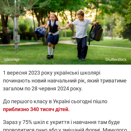
Школярі
Shutterstock
1 вересня 2023 року українські школярі
починають новий навчальний рік, який триватиме
загалом по 28 червня 2024 року.
До першого класу в Україні сьогодні пішло
приблизно 340 тисяч дітей.
Зараз у 75% шкіл є укриття і навчання там буде
проводитися очно або у змішаній формі. Минулого