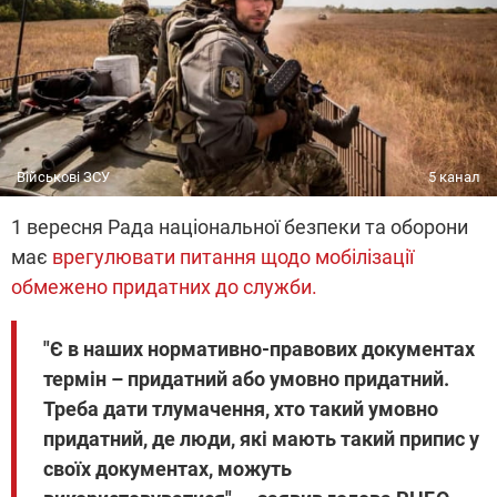
Військові ЗСУ
5 канал
1 вересня Рада національної безпеки та оборони
має
врегулювати питання щодо мобілізації
обмежено придатних до служби.
"Є в наших нормативно-правових документах
термін – придатний або умовно придатний.
Треба дати тлумачення, хто такий умовно
придатний, де люди, які мають такий припис у
своїх документах, можуть