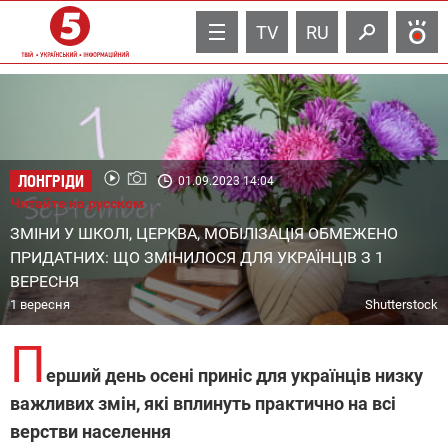
TV
RU
ЛОНГРІДИ
01.09.2023 14:04
Читайте на русском
ЗМІНИ У ШКОЛІ, ЦЕРКВА, МОБІЛІЗАЦІЯ ОБМЕЖЕНО
ПРИДАТНИХ: ЩО ЗМІНИЛОСЯ ДЛЯ УКРАЇНЦІВ З 1
ВЕРЕСНЯ
1 вересня
Shutterstock
П
ерший день осені приніс для українців низку
важливих змін, які вплинуть практично на всі
верстви населення