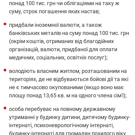
понад 100 тис. грн чи облігаціями на таку ж
суму, строк погашення яких настав;
придбали іноземної валюти, а також
банківських металів на суму понад 100 тис. грн
(окрім коштів, отриманих від благодійних
організацій, валюти, придбаної для оплати
медичних, соціальних, освітніх послуг);
володіють власним житлом, розташованим на
територіях, де не відбуваються бойові дії та які
не є тимчасово окупованими (якщо воно має
площу понад 13,65 кв. м на одного члена сім'ї);
особа перебуває на повному державному
утриманні у будинку дитини, дитячому будинку-
інтернаті, психоневрологічному інтернаті,
будинку-інтернаті для громадян похилого віку