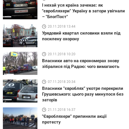
І нехай уся країна зачекає: як
"євробляхери" Україну в затори увігнали
– "БлогПост"
20.11.2018 13:44
Урядовий квартал силовики взяли під
посилену охорону
20.11.2018 10:20
Власники авто на єврономерах знову
зібралися під Радою: чого вимагають
07.11.2018 20:34
Власники "євроблях" укотре перекрили
Грушевського: цього разу минулося без
заторів
21.11.2018 16:37
"Євробляхери" припинили акції
протесту