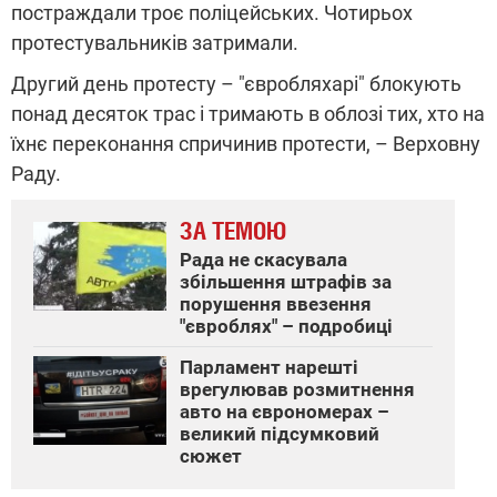
постраждали троє поліцейських. Чотирьох
протестувальників затримали.
Другий день протесту – "євробляхарі" блокують
понад десяток трас і тримають в облозі тих, хто на
їхнє переконання спричинив протести, – Верховну
Раду.
ЗА ТЕМОЮ
Рада не скасувала
збільшення штрафів за
порушення ввезення
"євроблях" – подробиці
Парламент нарешті
врегулював розмитнення
авто на єврономерах –
великий підсумковий
сюжет