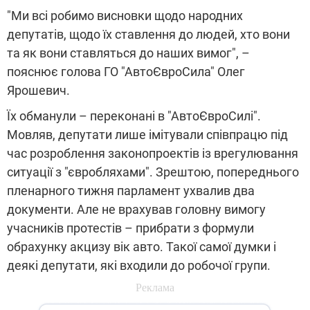
"Ми всі робимо висновки щодо народних
депутатів, щодо їх ставлення до людей, хто вони
та як вони ставляться до наших вимог", –
пояснює голова ГО "АвтоЄвроСила" Олег
Ярошевич.
Їх обманули – переконані в "АвтоЄвроСилі".
Мовляв, депутати лише імітували співпрацю під
час розроблення законопроектів із врегулювання
ситуації з "євробляхами". Зрештою, попереднього
пленарного тижня парламент ухвалив два
документи. Але не врахував головну вимогу
учасників протестів – прибрати з формули
обрахунку акцизу вік авто. Такої самої думки і
деякі депутати, які входили до робочої групи.