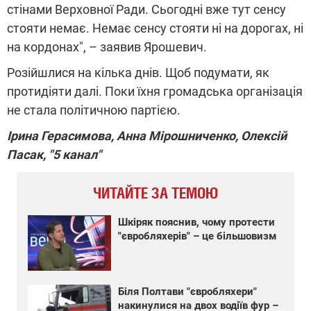
стінами Верховної Ради. Сьогодні вже тут сенсу
стояти немає. Немає сенсу стояти ні на дорогах, ні
на кордонах", – заявив Ярошевич.
Розійшлися на кілька днів. Щоб подумати, як
протидіяти далі. Поки їхня громадська організація
не стала політичною партією.
Ірина Герасимова, Анна Мірошниченко, Олексій
Пасак, "5 канал"
ЧИТАЙТЕ ЗА ТЕМОЮ
Шкіряк пояснив, чому протести
"євробляхерів" – це більшовизм
Біля Полтави "євробляхери"
накинулися на двох водіїв фур –