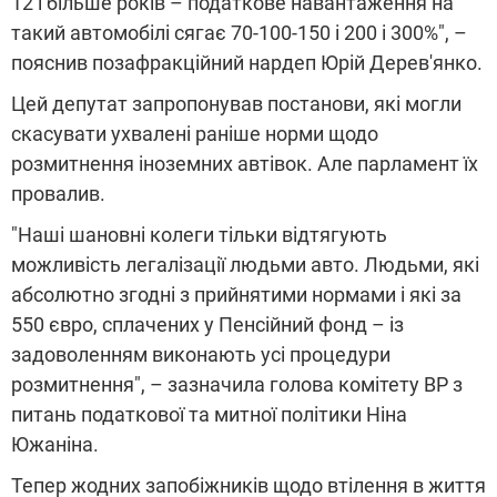
12 і більше років – податкове навантаження на
такий автомобілі сягає 70-100-150 і 200 і 300%", –
пояснив позафракційний нардеп Юрій Дерев'янко.
Цей депутат запропонував постанови, які могли
скасувати ухвалені раніше норми щодо
розмитнення іноземних автівок. Але парламент їх
провалив.
"Наші шановні колеги тільки відтягують
можливість легалізації людьми авто. Людьми, які
абсолютно згодні з прийнятими нормами і які за
550 євро, сплачених у Пенсійний фонд – із
задоволенням виконають усі процедури
розмитнення", – зазначила голова комітету ВР з
питань податкової та митної політики Ніна
Южаніна.
Тепер жодних запобіжників щодо втілення в життя