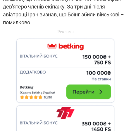
дев'ятеро членів екіпажу. За три дні після
авіатрощі Іран визнав, що Боїнг збили військові –
помилково.