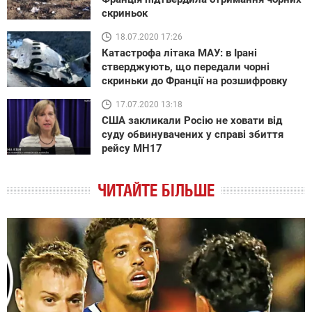
скриньок
18.07.2020 17:26
Катастрофа літака МАУ: в Ірані
стверджують, що передали чорні
скриньки до Франції на розшифровку
17.07.2020 13:18
США закликали Росію не ховати від
суду обвинувачених у справі збиття
рейсу MH17
ЧИТАЙТЕ БІЛЬШЕ