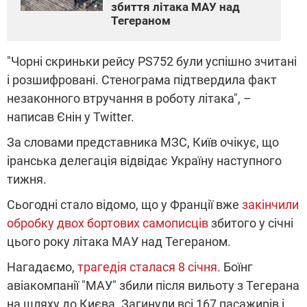
збиття літака МАУ над
Тегераном
"Чорні скриньки рейсу PS752 були успішно зчитані
і розшифровані. Стенограма підтвердила факт
незаконного втручання в роботу літака", –
написав Єнін у Twitter.
За словами представника МЗС, Київ очікує, що
іранська делегація відвідає Україну наступного
тижня.
Сьогодні стало відомо, що у Франції вже
закінчили
обробку двох бортових самописців
збитого у січні
цього року літака МАУ над Тегераном.
Нагадаємо,
трагедія сталася 8 січня
. Боїнг
авіакомпанії "МАУ" збили після вильоту з Тегерана
на шляху до Києва. Загинули всі 167 пасажирів і