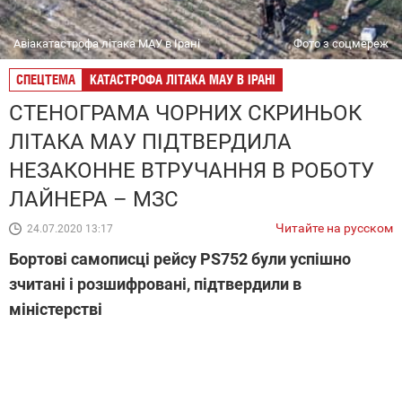
Авіакатастрофа літака МАУ в Ірані
Фото з соцмереж
СПЕЦТЕМА
КАТАСТРОФА ЛІТАКА МАУ В ІРАНІ
СТЕНОГРАМА ЧОРНИХ СКРИНЬОК
ЛІТАКА МАУ ПІДТВЕРДИЛА
НЕЗАКОННЕ ВТРУЧАННЯ В РОБОТУ
ЛАЙНЕРА – МЗС
Читайте на русском
24.07.2020 13:17
Бортові самописці рейсу PS752 були успішно
зчитані і розшифровані, підтвердили в
міністерстві