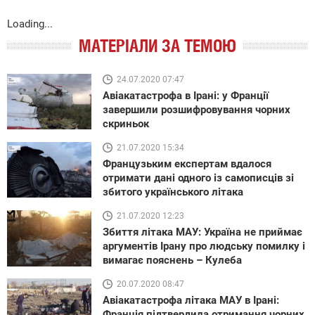
Loading...
МАТЕРІАЛИ ЗА ТЕМОЮ
24.07.2020 07:47
Авіакатастрофа в Ірані: у Франції
завершили розшифровування чорних
скриньок
21.07.2020 15:34
Французьким експертам вдалося
отримати дані одного із самописців зі
збитого українського літака
21.07.2020 12:23
Збиття літака МАУ: Україна не приймає
аргументів Ірану про людську помилку і
вимагає пояснень – Кулеба
20.07.2020 08:47
Авіакатастрофа літака МАУ в Ірані:
Франція підтвердила отримання чорних