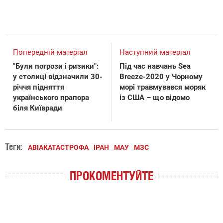
Попередній матеріал
Наступний матеріал
"Були погрози і ризики":
Під час навчань Sea
у столиці відзначили 30-
Breeze-2020 у Чорному
річчя підняття
морі травмувався моряк
українського прапора
із США – що відомо
біля Київради
Теги:
АВІАКАТАСТРОФА
ІРАН
МАУ
МЗС
ПРОКОМЕНТУЙТЕ