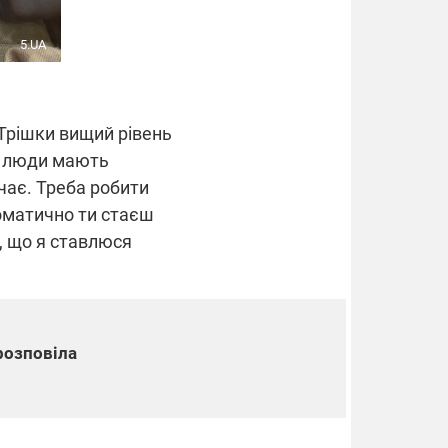
5.UA
 Трішки вищий рівень
 А люди мають
ачає. Треба робити
томатично ти стаєш
, що я ставлюся
розповіла