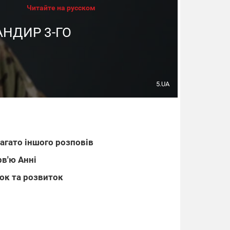
Читайте на русском
АНДИР 3-ГО
5.UA
багато іншого розповів
рв'ю Анні
ок та розвиток