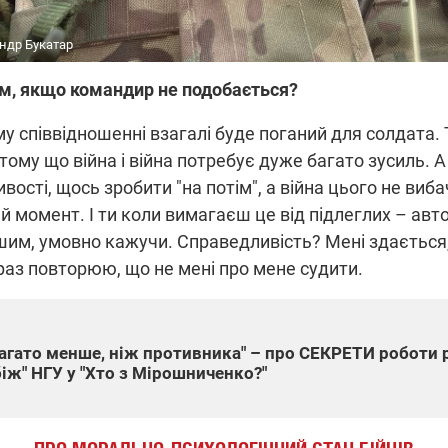
ндр Букатар
им, якщо командир не подобається?
у співвідношенні взагалі буде поганий для солдата.
 тому що війна і війна потребує дуже багато зусиль.
ивості, щось зробити "на потім", а війна цього не виб
ей момент. І ти коли вимагаєш це від підлеглих – ав
шим, умовно кажучи. Справедливість? Мені здається
раз повторюю, що не мені про мене судити.
багато менше, ніж противника" – про СЕКРЕТИ роботи 
іж" НГУ у "Хто з Мірошниченко?"