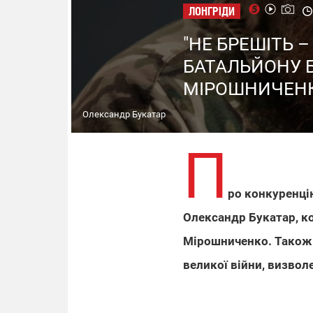
ЛОНГРІДИ
"НЕ БРЕШІТЬ 
БАТАЛЬЙОНУ Б
МІРОШНИЧЕНК
Олександр Букатар
П
ро конкуренцію
Олександр Букатар, ко
Мірошниченко. Також 
великої війни, визво