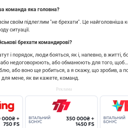
ша команда яка головна?
всім своїм підлеглим "не брехати". Це найголовніша 
оду ситуації.
йськові брехати командирові?
атут і порядок, люди бояться, як і, напевно, в житті, 
 або недоговорюють, або обманюють для того, щоб… 
блю, або воно ще робиться, а я скажу, що зробив, а п
 для мене, як ви кажете, команд.