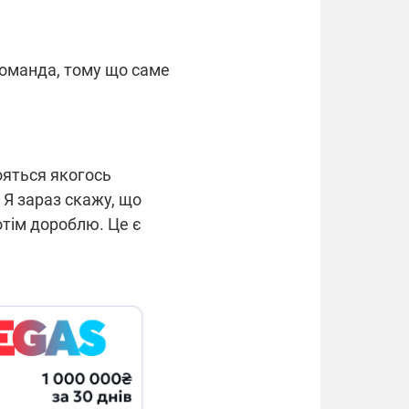
команда, тому що саме
бояться якогось
Я зараз скажу, що
отім дороблю. Це є