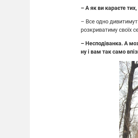
– А як ви караєте тих
– Все одно дивитимуть
розкриватиму своїх се
– Несподіванка. А мо
ну і вам так само впі