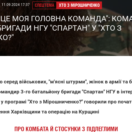
11.09.2024 17:37
СПЕЦТЕМА
ХТО З МІРОШНИЧЕНКО
– ЦЕ МОЯ ГОЛОВНА КОМАНДА": КОМ
РИГАДИ НГУ "СПАРТАН" У "ХТО З
О?"
 серед військових, "м'ясні штурми", жінок в армії та 
мандир 3-го батальйону бригади "Спартан" НГУ в інте
у програмі "Хто з Мірошниченко?" говорили про почат
лення Харківщини та операцію на Курщині
ПРО КОМБАТА Й СТОСУНКИ З ПІДЛЕГЛИМИ