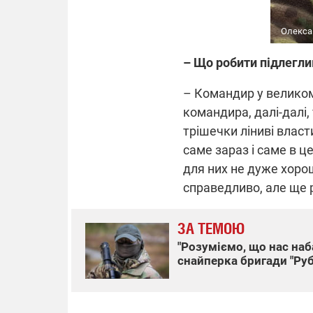
Олекса
– Що робити підлегл
– Командир у великом
командира, далі-далі,
трішечки ліниві власт
саме зараз і саме в ц
для них не дуже хоро
справедливо, але ще 
ЗА ТЕМОЮ
"Розуміємо, що нас на
снайперка бригади "Руб