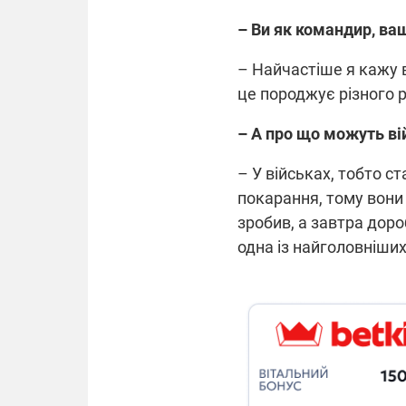
– Ви як командир, ва
– Найчастіше я кажу 
це породжує різного р
– А про що можуть ві
– У військах, тобто ст
покарання, тому вони
зробив, а завтра доро
одна із найголовніших