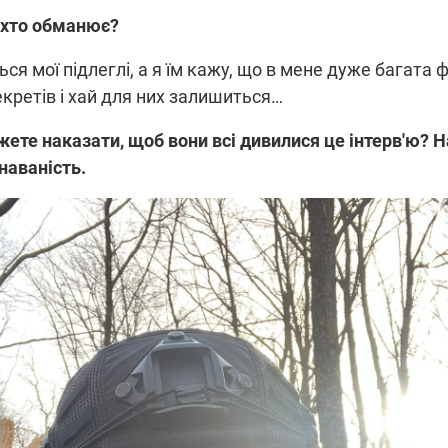
, хто обманює?
ся мої підлеглі, а я їм кажу, що в мене дуже багата ф
кретів і хай для них залишиться…
жете наказати, щоб вони всі дивилися це інтерв'ю? 
знаваність.