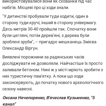
використовувалися вони як схованки під час
набігів. Місцеві про ці ходи знали.
"У дитинстві пробували туди ходити, один в
сторону туди кручі, інший в сторону універмагу.
Десь метрів 30-40 пройшли так. Спочатку вони
були цегляні, потім дерев'яні, з дерева були
зроблені зруби", – пригадує мешканець Змієва
Олександр Віргун.
Виявлені порожнини за радянських часів
досліджувати не дозволяли. Найчастіше їх просто
заливали бетоном. Нині ж у місті мріють зробити з
них туристичну пам'ятку. А поки що ходи
законсервують, до початку нового археологічного
сезону навесні.
Оксана Нечепоренко, В'ячеслав Кузьменко, "5
канал"