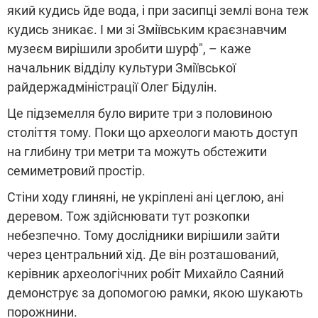
який кудись йде вода, і при засипці землі вона теж
кудись зникає. І ми зі Зміївським краєзнавчим
музеєм вирішили зробити шурф", – каже
начальник відділу культури Зміївської
райдержадміністрації Олег Бідулін.
Це підземелля було вирите три з половиною
століття тому. Поки що археологи мають доступ
на глибину три метри та можуть обстежити
семиметровий простір.
Стіни ходу глиняні, не укріплені ані цеглою, ані
деревом. Тож здійснювати тут розкопки
небезпечно. Тому дослідники вирішили зайти
через центральний хід. Де він розташований,
керівник археологічних робіт Михайло Саяний
демонструє за допомогою рамки, якою шукають
порожнини.