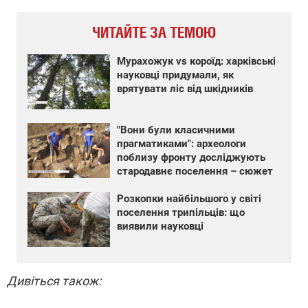
ЧИТАЙТЕ ЗА ТЕМОЮ
Мурахожук vs короїд: харківські
науковці придумали, як
врятувати ліс від шкідників
"Вони були класичними
прагматиками": археологи
поблизу фронту досліджують
стародавнє поселення – сюжет
Розкопки найбільшого у світі
поселення трипільців: що
виявили науковці
Дивіться також: