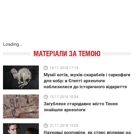
Loading...
МАТЕРІАЛИ ЗА ТЕМОЮ
19.11.2018 17:14
Мумії котів, жуків-скарабеїв і саркофаги
для кобр: в Єгипті археологи
наблизилися до історичного відкриття
15.11.2018 10:54
Загублене стародавнє місто Тенея
знайшли археологи
21.11.2018 15:05
Науковці розповіли, як стрес впливає на