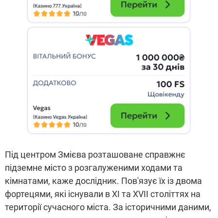
Під центром Змієва розташоване справжнє
підземне місто з розгалуженими ходами та
кімнатами, каже дослідник. Пов'язує їх із двома
фортецями, які існували в ХІ та ХVII століттях на
території сучасного міста. За історичними даними,