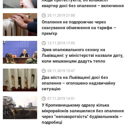
люди протестують, бо кількасот
квартир досі без опалення – включення
20.11.2019 21:08
Опалення не подорожчає через
скасування обмеження на тарифи –
прем'єр
12.11.2019 17:05
Зрив опалювального сезону на
Львівщині: у міністерстві назвали дату,
коли мешканцям дадуть тепло
08.11.2019 15:47
Два міста на Львівщині досі без
опалення – оголошено надзвичайну
ситуацію
07.11.2019 14:31
У Кропивницькому одразу кілька
мікрорайонів залишилися без опалення
через "неповороткість" будівельників –
подробиці