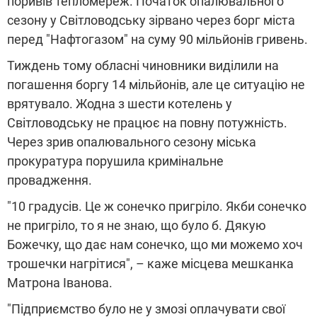
поривів тепломереж. Початок опалювального
сезону у Світловодську зірвано через борг міста
перед "Нафтогазом" на суму 90 мільйонів гривень.
Тиждень тому обласні чиновники виділили на
погашення боргу 14 мільйонів, але це ситуацію не
врятувало. Жодна з шести котелень у
Світловодську не працює на повну потужність.
Через зрив опалювального сезону міська
прокуратура порушила кримінальне
провадження.
"10 градусів. Це ж сонечко пригріло. Якби сонечко
не пригріло, то я не знаю, що було б. Дякую
Божечку, що дає нам сонечко, що ми можемо хоч
трошечки нагрітися", – каже місцева мешканка
Матрона Іванова.
"Підприємство було не у змозі оплачувати свої