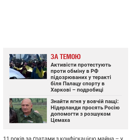
ЗА ТЕМОЮ
Активісти протестують
проти обміну в РФ
підозрюваних у теракті
біля Палацу спорту в
Харкові – подробиці
Знайти ягня у вовчій пащі:
Нідерланди просять Росію
допомогти з розшуком
Цемаха
11 років за ґратами з конфіскацією майна – у