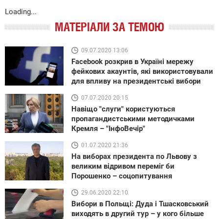
Loading...
МАТЕРІАЛИ ЗА ТЕМОЮ
09.07.2020 13:06
Facebook розкрив в Україні мережу
фейкових акаунтів, які використовували
для впливу на президентські вибори
07.07.2020 20:15
Навіщо "слуги" користуються
пропагандистськими методичками
Кремля – "ІнфоВечір"
01.07.2020 21:36
На виборах президента по Львову з
великим відривом переміг би
Порошенко – соцопитування
29.06.2020 22:10
Вибори в Польщі: Дуда і Тшасковський
виходять в другий тур – у кого більше