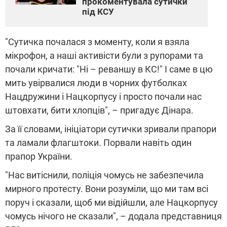
прокоментувала сутички
під КСУ
"Сутичка почалася з моменту, коли я взяла
мікрофон, а наші активісти були з рупорами та
почали кричати: "Ні – реваншу в КС!" І саме в цю
мить увірвалися люди в чорних футболках
Нацдружини і Нацкорпусу і просто почали нас
штовхати, бити хлопців", – пригадує Дінара.
За її словами, ініціатори сутички зривали прапори
та ламали флагштоки. Порвали навіть один
прапор України.
"Нас витіснили, поліція чомусь не забезпечила
мирного протесту. Вони розуміли, що ми там всі
поруч і сказали, щоб ми відійшли, але Нацкорпусу
чомусь нічого не сказали", – додала представниця