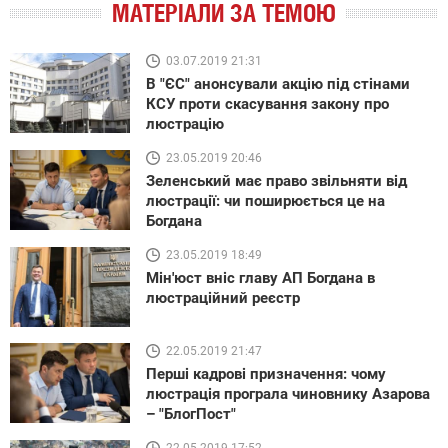
МАТЕРІАЛИ ЗА ТЕМОЮ
03.07.2019 21:31
В "ЄС" анонсували акцію під стінами
КСУ проти скасування закону про
люстрацію
23.05.2019 20:46
Зеленський має право звільняти від
люстрації: чи поширюється це на
Богдана
23.05.2019 18:49
Мін'юст вніс главу АП Богдана в
люстраційний реєстр
22.05.2019 21:47
Перші кадрові призначення: чому
люстрація програла чиновнику Азарова
– "БлогПост"