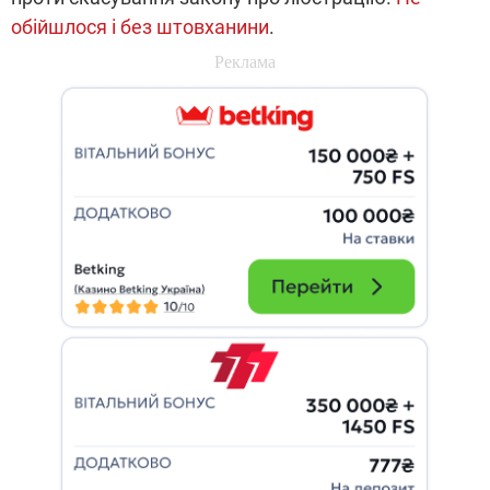
обійшлося і без штовханини
.