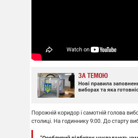
14.11.2025 1
"Око та щит"
РЕБ і пікапи
збір коштів 
одразу чоти
бригад ЗСУ
ЗА ТЕМОЮ
Нові правила заповненн
виборах та яка готовні
Порожній коридор і самотній голова вибо
столиці. На годиннику 9:00. До старту ви
"Особливий відбиток накладають умо