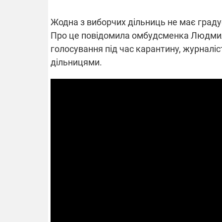
Жодна з виборчих дільниць не має граду
Про це повідомила омбудсменка Людмила
ВІДКЛЮЧЕ
голосування під час карантину, журналі
дільницями.
Частина спо
областях за
російських о
Готуйте пав
спеку у сер
графіки від
08.09.2025 1
Підтримай
"Машинерію 
виграй леге
Dodge Challe