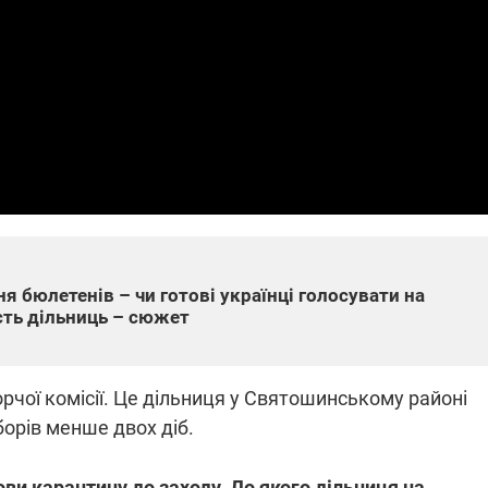
які знімають на
найгарячіших
напрямках фронту
7:15
04.12.2025 12:37
: дрони,
"Відправте
 – триває
Вернадського на
на потреби
фронт": стрілецька
рьох
бригада Повітряних
сил ЗСУ збирає на
НРК Numo
я бюлетенів – чи готові українці голосувати на
сть дільниць – сюжет
рчої комісії. Це дільниця у Святошинському районі
борів менше двох діб.
ви карантину до заходу. До якого дільниця на