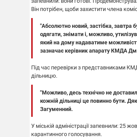
запевнили: вони готові. Продемонструва
Він потрібен, щоби захистити члена коміс
"Абсолютно новий, застібка, завтра б
одягати, знімати і, можливо, утилізув
який на дому надаватиме можливість 
зазначає керівник апарату КМДА Дм
Під час перевірки з представниками КМД
дільницю.
"Можливо, десь технічно не доставили
кожній дільниці це повинно бути. Дя
Загуменний.
У міській адміністрації запевнили: 25 ж
карантинного голосування.