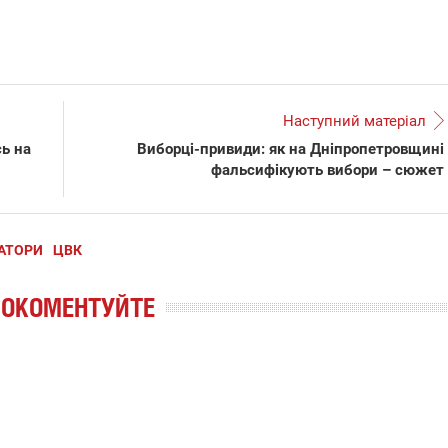
Наступний матеріал
сь на
Виборці-привиди: як на Дніпропетровщині
фальсифікують вибори – сюжет
РАТОРИ
ЦВК
РОКОМЕНТУЙТЕ