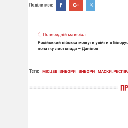
Поділитися:
Попередній матеріал
Російський війська можуть увійти в Білору
початку листопада – Данілов
Теги:
МІСЦЕВІ ВИБОРИ
ВИБОРИ
МАСКИ, РЕСПІ
П