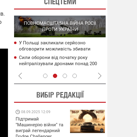
СПЕЦТЕМИ
в.
СПЕЦОПЕРА
о
ПОВНОМАСШТАБНА ВІЙНА РОСІЇ
НА РО
ПРОТИ УКРАЇНИ
ГО
У Польщі закликали серйозно
НАБУ
Уражено во
обговорити можливість збивати
чого
дронами в 
російські ракети ще над Україною
Генштаб ЗС
Сили оборони від початку року
сія
Подвійний 
нейтралізували дронами понад 200
цілям рф: д
тис. росіян
ВИБІР РЕДАКЦІЇ
08.09.2025 12:09
11.08.2025 15:
Підтримай
Працюють на
"Машинерію війни" та
передовій:
виграй легендарний
підтримайте
Dodge Challenger
військкорів "5