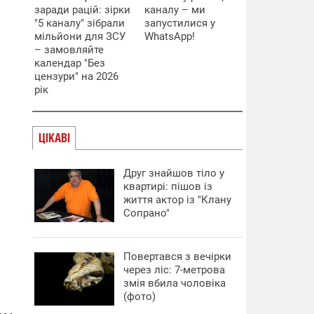
заради рацій: зірки
каналу – ми
"5 каналу" зібрали
запустилися у
мільйони для ЗСУ
WhatsApp!
– замовляйте
календар "Без
цензури" на 2026
рік
ЦІКАВІ
Друг знайшов тіло у
квартирі: пішов із
життя актор із "Клану
Сопрано"
Повертався з вечірки
через ліс: 7-метрова
змія вбила чоловіка
(фото)