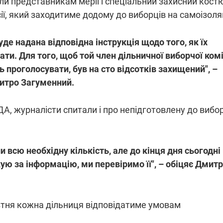
ли представникам мерії і спеціальний захисний кост
ії, який заходитиме додому до виборців на самоізоляц
уде надана відповідна інструкція щодо того, як їх
ати. Для того, щоб той член дільничної виборчої коміс
проголосувати, був на сто відсотків захищений", –
итро Загуменний.
А, журналісти спитали і про непідготовлену до вибор
 всю необхідну кількість, але до кінця дня сьогодні
кую за інформацію, ми перевіримо її", – обіцяє Дмит
овтня кожна дільниця відповідатиме умовам