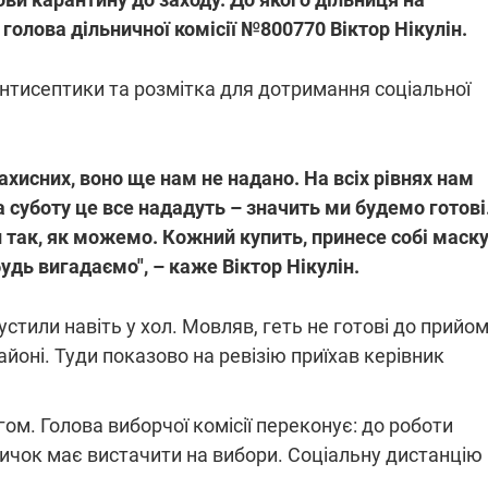
 голова дільничної комісії №800770 Віктор Нікулін.
тисептики та розмітка для дотримання соціальної
захисних, воно ще нам не надано. На всіх рівнях нам
а суботу це все нададуть – значить ми будемо готові
так, як можемо. Кожний купить, принесе собі маску,
дь вигадаємо", – каже Віктор Нікулін.
пустили навіть у хол. Мовляв, геть не готові до прийо
айоні. Туди показово на ревізію приїхав керівник
м. Голова виборчої комісії переконує: до роботи
вичок має вистачити на вибори. Соціальну дистанцію