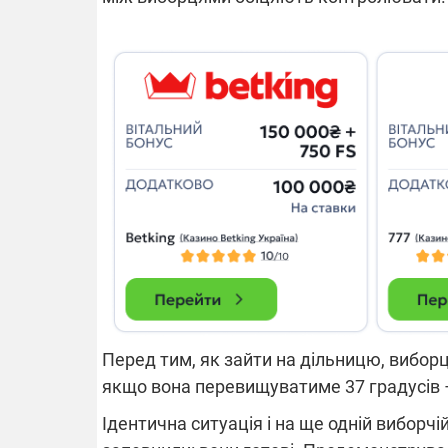
Перед тим, як зайти на дільницю, виборц
якщо вона перевищуватиме 37 градусів –
Ідентична ситуація і на ще одній виборчій