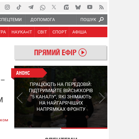
СПЕЦТЕМИ
ДОПОМОГА
ПОШУК
УРА
НАУКА+IT
СВІТ
СПОРТ
АФІША
ПРЯМИЙ ЕФІР
АНОНС
АНОНС
 –
КІНЕЦЬ ВОРОЖИМ
ПРАЦЮЮТЬ НА ПЕРЕДОВІЙ:
"МОЛНІЯМ" ТА FPV: ЯК
ПІДТРИМАЙТЕ ВІЙСЬККОРІВ
УКРАЇНСЬКИЙ STEP-3
"5 КАНАЛУ", ЯКІ ЗНІМАЮТЬ
М
ЗМІНЮЄ ПРАВИЛА ГРИ –
НА НАЙГАРЯЧІШИХ
ПОДРОБИЦІ ПРО
НАПРЯМКАХ ФРОНТУ
ПЕРЕХОПЛЮВАЧ
ском