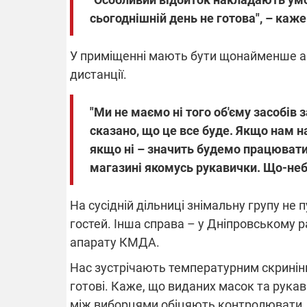
сьогоднішній день не готова", – каже
У приміщенні мають бути щонайменше ан
дистанції.
"Ми не маємо ні того об'єму засобів 
сказано, що це все буде. Якщо нам н
якщо ні – значить будемо працювати 
магазині якомусь рукавички. Що-небу
На сусідній дільниці знімальну групу не 
гостей. Інша справа – у Дніпровському р
апарату КМДА.
Нас зустрічають температурним скринінго
готові. Каже, що виданих масок та рука
між виборцями обіцяють контролювати.