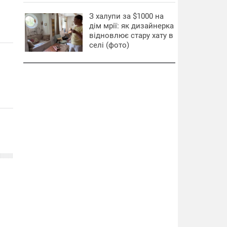
З халупи за $1000 на
дім мрії: як дизайнерка
відновлює стару хату в
селі (фото)