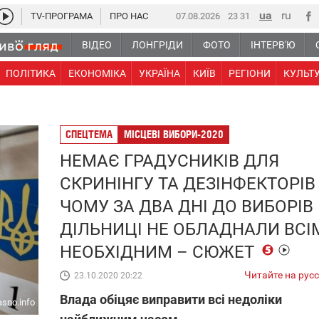
TV-ПРОГРАМА
ПРО НАС
07.08.2026
23:31
ВІДЕО
ЛОНГРІДИ
ФОТО
ІНТЕРВ'Ю
ПОЛІТИКА
ЕКОНОМІКА
УКРАЇНА
КИЇВ
РЕГІОНИ
КУЛЬТ
СПЕЦТЕМА
МІСЦЕВІ ВИБОРИ-2020
НЕМАЄ ГРАДУСНИКІВ ДЛЯ
СКРИНІНГУ ТА ДЕЗІНФЕКТОРІВ
ЧОМУ ЗА ДВА ДНІ ДО ВИБОРІВ
ДІЛЬНИЦІ НЕ ОБЛАДНАЛИ ВСІ
НЕОБХІДНИМ – СЮЖЕТ
Читайте на рус
23.10.2020 20:22
Влада обіцяє виправити всі недоліки
asno.info