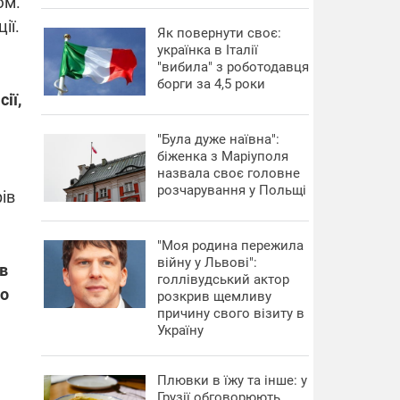
юм.
ії.
​Як повернути своє:
українка в Італії
"вибила" з роботодавця
борги за 4,5 роки
ії,
"Була дуже наївна":
біженка з Маріуполя
назвала своє головне
розчарування у Польщі
ів
"Моя родина пережила
війну у Львові":
 в
голлівудський актор
ро
розкрив щемливу
причину свого візиту в
Україну
Плювки в їжу та інше: у
Грузії обговорюють