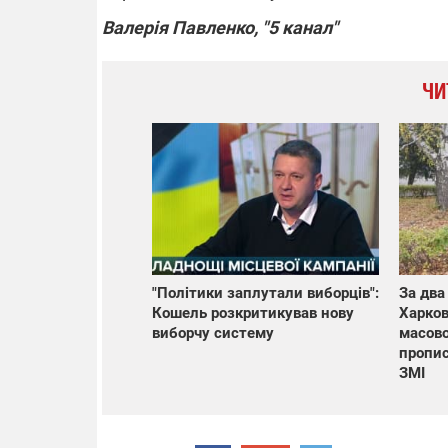
Валерія Павленко, "5 канал"
ЧИ
"Політики заплутали виборців":
За два
Кошель розкритикував нову
Харко
виборчу систему
масово
пропис
ЗМІ