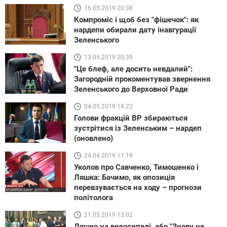
16.05.2019 20:38
Компроміс і щоб без "фішечок": як
нардепи обирали дату інавгурації
Зеленського
13.05.2019 20:39
"Це блеф, але досить невдалий":
Загородній прокоментував звернення
Зеленського до Верховної Ради
04.05.2019 14:22
Голови фракцій ВР збираються
зустрітися із Зеленським – нардеп
(оновлено)
24.04.2019 11:19
Уколов про Савченко, Тимошенко і
Ляшка: Бачимо, як опозиція
перевзувається на ходу – прогнози
політолога
21.05.2019 13:02
Ляшко на велосипеді, або "Знову не