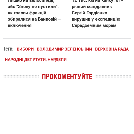
Ляшко на велосипеді,
12 тис. км на каяку: 61-
або "Знову не пустили":
річний мандрівник
як голови фракцій
Сергій Гордієнко
збиралися на Банковій –
вирушив у експедицію
включення
Середземним морем
Теги:
ВИБОРИ
ВОЛОДИМИР ЗЕЛЕНСЬКИЙ
ВЕРХОВНА РАДА
НАРОДНІ ДЕПУТАТИ, НАРДЕПИ
ПРОКОМЕНТУЙТЕ