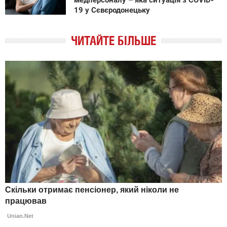
медперсоналу – яка ситуація з COVID-
19 у Сєвєродонецьку
ЧИТАЙТЕ БІЛЬШЕ