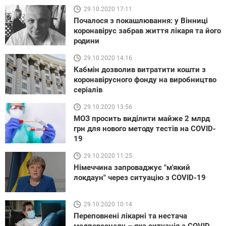
29.10.2020 17:11
Почалося з покашлювання: у Вінниці
коронавірус забрав життя лікаря та його
родини
29.10.2020 14:16
Кабмін дозволив витратити кошти з
коронавірусного фонду на виробництво
серіалів
29.10.2020 13:56
МОЗ просить виділити майже 2 млрд
грн для нового методу тестів на COVID-
19
29.10.2020 11:25
Німеччина запроваджує "м'який
локдаун" через ситуацію з COVID-19
29.10.2020 10:14
Переповнені лікарні та нестача