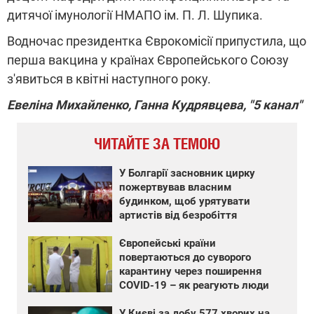
дитячої імунології НМАПО ім. П. Л. Шупика.
Водночас президентка Єврокомісії припустила, що
перша вакцина у країнах Європейського Союзу
з'явиться в квітні наступного року.
Евеліна Михайленко, Ганна Кудрявцева, "5 канал"
ЧИТАЙТЕ ЗА ТЕМОЮ
У Болгарії засновник цирку
пожертвував власним
будинком, щоб урятувати
артистів від безробіття
Європейські країни
повертаються до суворого
карантину через поширення
COVID-19 – як реагують люди
У Києві за добу 577 хворих на