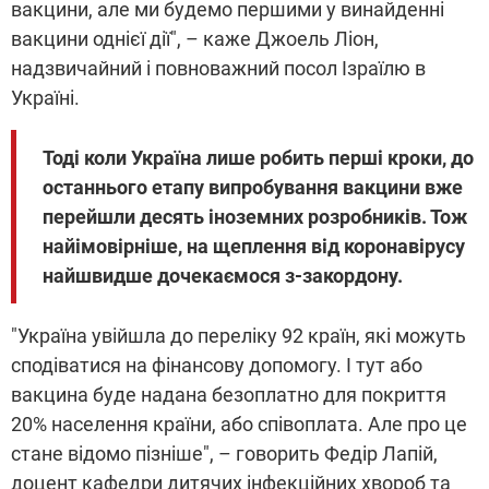
вакцини, але ми будемо першими у винайденні
вакцини однієї дії", – каже Джоель Ліон,
надзвичайний і повноважний посол Ізраїлю в
Україні.
Тоді коли Україна лише робить перші кроки, до
останнього етапу випробування вакцини вже
перейшли десять іноземних розробників. Тож
найімовірніше, на щеплення від коронавірусу
найшвидше дочекаємося з-закордону.
"Україна увійшла до переліку 92 країн, які можуть
сподіватися на фінансову допомогу. І тут або
вакцина буде надана безоплатно для покриття
20% населення країни, або співоплата. Але про це
стане відомо пізніше", – говорить Федір Лапій,
доцент кафедри дитячих інфекційних хвороб та